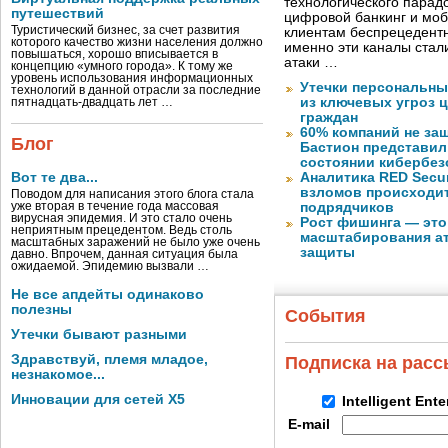
технологического парадо
путешествий
цифровой банкинг и мо
Туристический бизнес, за счет развития
клиентам беспрецедентн
которого качество жизни населения должно
именно эти каналы стал
повышаться, хорошо вписывается в
атаки …
концепцию «умного города». К тому же
уровень использования информационных
Утечки персональны
технологий в данной отрасли за последние
из ключевых угроз 
пятнадцать-двадцать лет …
граждан
60% компаний не за
Блог
Бастион представил
состоянии кибербез
Вот те два...
Аналитика RED Secur
взломов происходит
Поводом для написания этого блога стала
уже вторая в течение года массовая
подрядчиков
вирусная эпидемия. И это стало очень
Рост фишинга — это
неприятным прецедентом. Ведь столь
масштабирования ат
масштабных заражений не было уже очень
защиты
давно. Впрочем, данная ситуация была
ожидаемой. Эпидемию вызвали …
Не все апдейты одинаково
полезны
События
Утечки бывают разными
Здравствуй, племя младое,
Подписка на рас
незнакомое...
Инновации для сетей X5
Intelligent Ent
E-mail