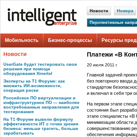
Новости
Номера
Перспективные напр
Мобильность
Бизнес-процессы
Ресурсы пред
Новости
Платежи «В Конт
UserGate будет тестировать свои
20 июля 2011 г.
решения при помощи
оборудования Xinertel
Главной задачей проек
без повторного ввода 
Эксперты на Т1 Форуме: как
множить ИИ-возможности,
стандартом безопаснос
сокращая риски
и включал в себя три о
Российское ПО виртуализации и
инфраструктурное ПО — наиболее
На первом этапе специ
востребованные направления для
состояния был разрабо
тестирования
этапе специалисты «В
На Т1 Форуме вывели формулу
минимизации области д
эффективности ИТ с точки зрения
совершенствованию рег
бизнеса: меньше тратить, больше
зарабатывать
обеспечения информац