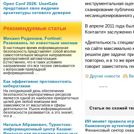
инструментальная оцен
Open Conf 2026: UserGate
представил свое видение
сканирование публично
архитектуры сетевого доверия
несанкционированного 
В апреле 2011 года бы
Рекомендуемые статьи
Контакте» заслуженно 
Михаил Родионов, Fortinet:
«Деятельность специал
Развиваясь по известным законам
на сайте максимально 
В настоящее время информационная
безопасность представляет собой вполне
решили две задачи: пр
самостоятельное мощное направление
корпоративной автоматизации.
повторно, и в то же вр
Естественно, что в таких условиях
говорит заместитель г
направление это все теснее связывается
с вопросами прикладной
информационной …
Другие новости
Ве
Как эффективно противостоять
кибератакам
На сегодняшний день обеспечение
безопасности корпоративных ресурсов
является одной из наиболее приоритетных
целей для любой компании вне
зависимости от масштабов и сферы
Статьи по схожей те
деятельности. Рынок информационной
безопасности развивается, а это значит,
что и …
ИИ меняет правила иг
Наталья Абрамович, Туристско-
банковскую аутентиф
информационный центр Казани:
Финансовый сектор оказ
Виртуальная поддержка реальных