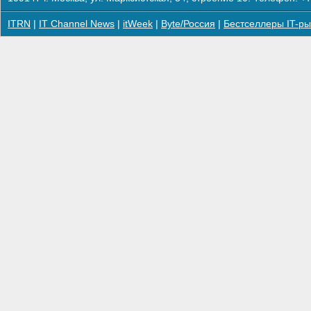
ITRN
|
IT Channel News
|
itWeek
|
Byte/Россия
|
Бестселлеры IT-ры