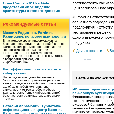
противостоять как изв
Open Conf 2026: UserGate
представил свое видение
централизованного упр
архитектуры сетевого доверия
«Огромная ответственн
серьезного подхода к 
Рекомендуемые статьи
предприятия, - отмети
тестирования решения 
Михаил Родионов, Fortinet:
Развиваясь по известным законам
одного вирусного прон
В настоящее время информационная
продукта».
безопасность представляет собой вполне
самостоятельное мощное направление
корпоративной автоматизации.
Другие новости
Ве
Естественно, что в таких условиях
направление это все теснее связывается
с вопросами прикладной
информационной …
Как эффективно противостоять
кибератакам
На сегодняшний день обеспечение
Статьи по схожей те
безопасности корпоративных ресурсов
является одной из наиболее приоритетных
целей для любой компании вне
ИИ меняет правила иг
зависимости от масштабов и сферы
деятельности. Рынок информационной
банковскую аутентиф
безопасности развивается, а это значит,
Финансовый сектор оказ
что и …
технологического парадо
цифровой банкинг и мо
Наталья Абрамович, Туристско-
клиентам беспрецедентн
информационный центр Казани:
именно эти каналы стал
Виртуальная поддержка реальных