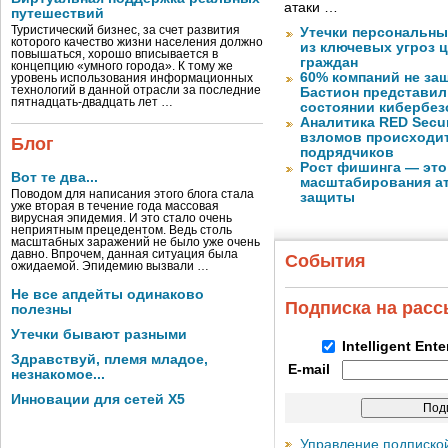
атаки …
путешествий
Туристический бизнес, за счет развития
Утечки персональны
которого качество жизни населения должно
из ключевых угроз 
повышаться, хорошо вписывается в
граждан
концепцию «умного города». К тому же
60% компаний не за
уровень использования информационных
технологий в данной отрасли за последние
Бастион представил
пятнадцать-двадцать лет …
состоянии кибербез
Аналитика RED Secur
взломов происходит
Блог
подрядчиков
Рост фишинга — это
Вот те два...
масштабирования ат
Поводом для написания этого блога стала
защиты
уже вторая в течение года массовая
вирусная эпидемия. И это стало очень
неприятным прецедентом. Ведь столь
масштабных заражений не было уже очень
давно. Впрочем, данная ситуация была
События
ожидаемой. Эпидемию вызвали …
Не все апдейты одинаково
Подписка на рас
полезны
Утечки бывают разными
Intelligent Ent
Здравствуй, племя младое,
E-mail
незнакомое...
Инновации для сетей X5
Управление подписко