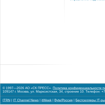
© 1997—2026 АО «СК ПРЕСС».
Политика конфиденциальности п
109147 г. Москва, ул. Марксистская, 34, строение 10. Телефон: +7
ITRN
|
IT Channel News
|
itWeek
|
Byte/Россия
|
Бестселлеры IT-ры