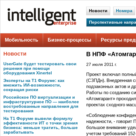
Новости
Номера
Перспективные напр
Мобильность
Бизнес-процессы
Ресурсы пред
Новости
В НПФ «Атомгар
UserGate будет тестировать свои
27 июля 2011 г.
решения при помощи
оборудования Xinertel
Проект включал полны
(СЗПДн). Внедренная с
Эксперты на Т1 Форуме: как
множить ИИ-возможности,
подзаконных актов и д
сокращая риски
Работы по созданию с
Российское ПО виртуализации и
«Атомгарант» проходил
инфраструктурное ПО — наиболее
проектах сходного мас
востребованные направления для
тестирования
«Соблюдение конфиденц
На Т1 Форуме вывели формулу
надежности, - говорит
эффективности ИТ с точки зрения
большое внимание удел
бизнеса: меньше тратить, больше
зарабатывать
учетом требований 15