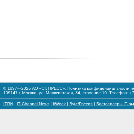
© 1997—2026 АО «СК ПРЕСС».
Политика конфиденциальности п
109147 г. Москва, ул. Марксистская, 34, строение 10. Телефон: +7
ITRN
|
IT Channel News
|
itWeek
|
Byte/Россия
|
Бестселлеры IT-ры