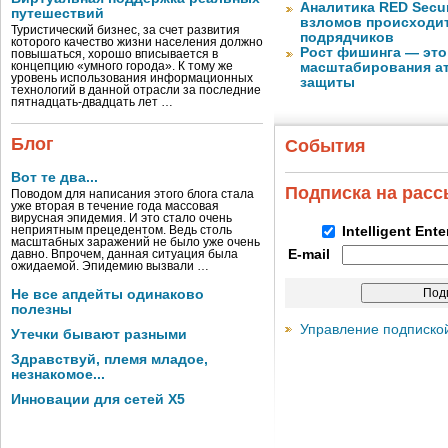
Аналитика RED Secur
путешествий
взломов происходит
Туристический бизнес, за счет развития
подрядчиков
которого качество жизни населения должно
Рост фишинга — это
повышаться, хорошо вписывается в
концепцию «умного города». К тому же
масштабирования ат
уровень использования информационных
защиты
технологий в данной отрасли за последние
пятнадцать-двадцать лет …
Блог
События
Вот те два...
Подписка на рас
Поводом для написания этого блога стала
уже вторая в течение года массовая
вирусная эпидемия. И это стало очень
неприятным прецедентом. Ведь столь
Intelligent Ent
масштабных заражений не было уже очень
E-mail
давно. Впрочем, данная ситуация была
ожидаемой. Эпидемию вызвали …
Не все апдейты одинаково
полезны
Управление подписко
Утечки бывают разными
Здравствуй, племя младое,
незнакомое...
Инновации для сетей X5