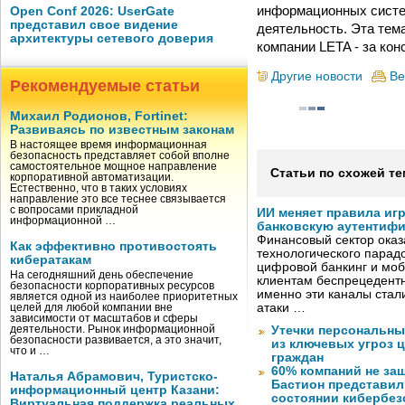
информационных систе
Open Conf 2026: UserGate
представил свое видение
деятельность. Эта тем
архитектуры сетевого доверия
компании LETA - за ко
Другие новости
Ве
Рекомендуемые статьи
Михаил Родионов, Fortinet:
Развиваясь по известным законам
В настоящее время информационная
безопасность представляет собой вполне
самостоятельное мощное направление
Статьи по схожей те
корпоративной автоматизации.
Естественно, что в таких условиях
направление это все теснее связывается
с вопросами прикладной
ИИ меняет правила иг
информационной …
банковскую аутентиф
Финансовый сектор оказ
Как эффективно противостоять
технологического парадо
кибератакам
цифровой банкинг и мо
На сегодняшний день обеспечение
клиентам беспрецедентн
безопасности корпоративных ресурсов
именно эти каналы стал
является одной из наиболее приоритетных
атаки …
целей для любой компании вне
зависимости от масштабов и сферы
деятельности. Рынок информационной
Утечки персональны
безопасности развивается, а это значит,
из ключевых угроз 
что и …
граждан
60% компаний не за
Наталья Абрамович, Туристско-
Бастион представил
информационный центр Казани:
состоянии кибербез
Виртуальная поддержка реальных