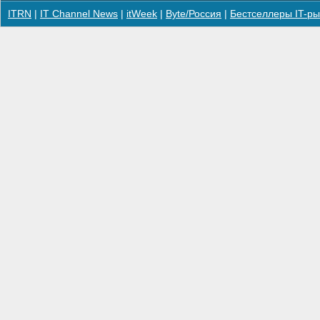
ITRN
|
IT Channel News
|
itWeek
|
Byte/Россия
|
Бестселлеры IT-ры