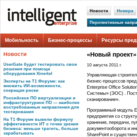
Новости
Номера
Перспективные напр
Мобильность
Бизнес-процессы
Ресурсы пред
Новости
«Новый проект»
UserGate будет тестировать свои
10 августа 2011 г.
решения при помощи
оборудования Xinertel
Управляющая строител
бизнес-процессов пред
Эксперты на Т1 Форуме: как
множить ИИ-возможности,
Enterprise Office Solut
сокращая риски
Системы» (ЭОС) . Пост
Российское ПО виртуализации и
сканирование».
инфраструктурное ПО — наиболее
востребованные направления для
Программный модуль EO
тестирования
предприятия со структ
На Т1 Форуме вывели формулу
хранения, передачи, пу
эффективности ИТ с точки зрения
документооборота и ин
бизнеса: меньше тратить, больше
зарабатывать
SharePoint и существе