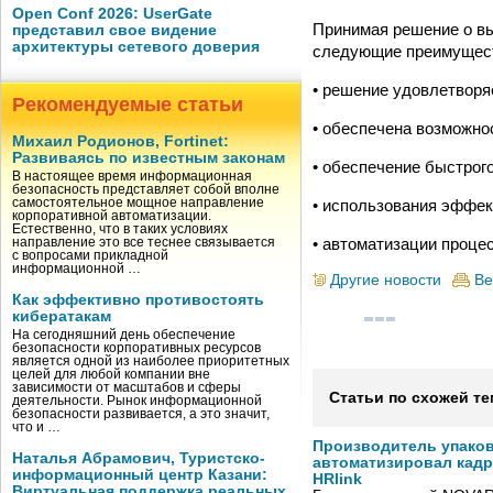
Open Conf 2026: UserGate
Принимая решение о вы
представил свое видение
архитектуры сетевого доверия
следующие преимуществ
• решение удовлетворя
Рекомендуемые статьи
• обеспечена возможно
Михаил Родионов, Fortinet:
Развиваясь по известным законам
• обеспечение быстрог
В настоящее время информационная
безопасность представляет собой вполне
• использования эффе
самостоятельное мощное направление
корпоративной автоматизации.
Естественно, что в таких условиях
• автоматизации проце
направление это все теснее связывается
с вопросами прикладной
информационной …
Другие новости
Ве
Как эффективно противостоять
кибератакам
На сегодняшний день обеспечение
безопасности корпоративных ресурсов
является одной из наиболее приоритетных
целей для любой компании вне
зависимости от масштабов и сферы
Статьи по схожей те
деятельности. Рынок информационной
безопасности развивается, а это значит,
что и …
Производитель упако
Наталья Абрамович, Туристско-
автоматизировал кад
информационный центр Казани:
HRlink
Виртуальная поддержка реальных