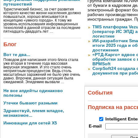
Группа компаний NOVAR
путешествий
от бумаги в кадровом д
Туристический бизнес, за счет развития
электронный формат бол
которого качество жизни населения должно
рабочих производствен
повышаться, хорошо вписывается в
иностранных граждан. П
концепцию «умного города». К тому же
уровень использования информационных
TMS платформа Vezu
технологий в данной отрасли за последние
(оператор ИС ЭПД) 
пятнадцать-двадцать лет …
логистике
ИИ-разработчик Sma
Блог
итоги 2025 года и 
достижения
Вот те два...
«РТД-Карго» вдвое 
обработки заявок с
Поводом для написания этого блога стала
уже вторая в течение года массовая
BPMSoft
вирусная эпидемия. И это стало очень
CorpSoft24 создала
неприятным прецедентом. Ведь столь
документов при раб
масштабных заражений не было уже очень
давно. Впрочем, данная ситуация была
ожидаемой. Эпидемию вызвали …
Не все апдейты одинаково
События
полезны
Утечки бывают разными
Подписка на рас
Здравствуй, племя младое,
незнакомое...
Intelligent Ent
Инновации для сетей X5
E-mail