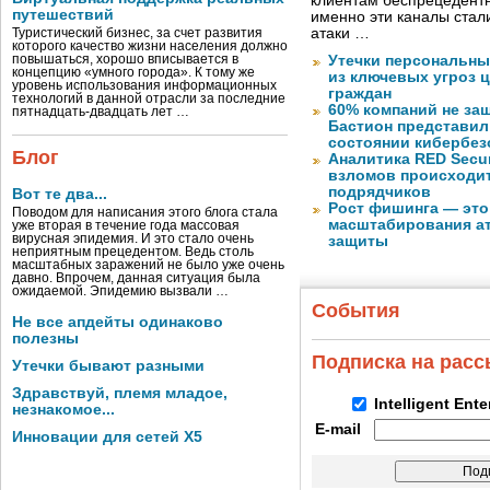
клиентам беспрецедентн
путешествий
именно эти каналы стал
атаки …
Туристический бизнес, за счет развития
которого качество жизни населения должно
повышаться, хорошо вписывается в
Утечки персональны
концепцию «умного города». К тому же
из ключевых угроз 
уровень использования информационных
граждан
технологий в данной отрасли за последние
60% компаний не за
пятнадцать-двадцать лет …
Бастион представил
состоянии кибербез
Блог
Аналитика RED Secur
взломов происходит
подрядчиков
Вот те два...
Рост фишинга — это
Поводом для написания этого блога стала
масштабирования ат
уже вторая в течение года массовая
вирусная эпидемия. И это стало очень
защиты
неприятным прецедентом. Ведь столь
масштабных заражений не было уже очень
давно. Впрочем, данная ситуация была
ожидаемой. Эпидемию вызвали …
События
Не все апдейты одинаково
полезны
Подписка на рас
Утечки бывают разными
Здравствуй, племя младое,
Intelligent Ent
незнакомое...
E-mail
Инновации для сетей X5