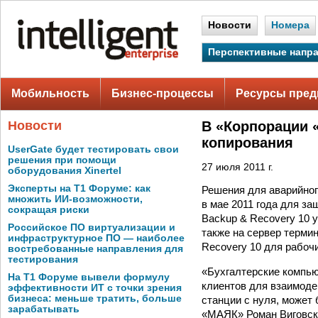
Новости
Номера
Перспективные напр
Мобильность
Бизнес-процессы
Ресурсы пред
Новости
В «Корпорации 
копирования
UserGate будет тестировать свои
решения при помощи
27 июля 2011 г.
оборудования Xinertel
Эксперты на Т1 Форуме: как
Решения для аварийно
множить ИИ-возможности,
в мае 2011 года для з
сокращая риски
Backup & Recovery 10 
Российское ПО виртуализации и
также на сервер терми
инфраструктурное ПО — наиболее
Recovery 10 для рабоч
востребованные направления для
тестирования
«Бухгалтерские компью
На Т1 Форуме вывели формулу
клиентов для взаимоде
эффективности ИТ с точки зрения
бизнеса: меньше тратить, больше
станции с нуля, может
зарабатывать
«МАЯК» Роман Виговски