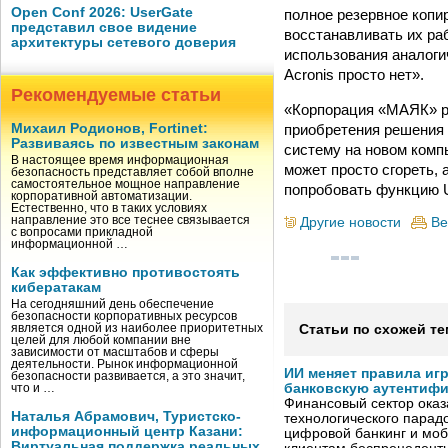
Open Conf 2026: UserGate
полное резервное копи
представил свое видение
восстанавливать их ра
архитектуры сетевого доверия
использования аналоги
Acronis просто нет».
Рекомендуемые статьи
«Корпорация «МАЯК» ра
приобретения решения 
Михаил Родионов, Fortinet:
Развиваясь по известным законам
систему на новом комп
В настоящее время информационная
может просто сгореть,
безопасность представляет собой вполне
самостоятельное мощное направление
попробовать функцию U
корпоративной автоматизации.
Естественно, что в таких условиях
направление это все теснее связывается
Другие новости
Ве
с вопросами прикладной
информационной …
Как эффективно противостоять
кибератакам
На сегодняшний день обеспечение
безопасности корпоративных ресурсов
является одной из наиболее приоритетных
Статьи по схожей те
целей для любой компании вне
зависимости от масштабов и сферы
деятельности. Рынок информационной
ИИ меняет правила иг
безопасности развивается, а это значит,
банковскую аутентиф
что и …
Финансовый сектор оказ
Наталья Абрамович, Туристско-
технологического парадо
информационный центр Казани:
цифровой банкинг и мо
Виртуальная поддержка реальных