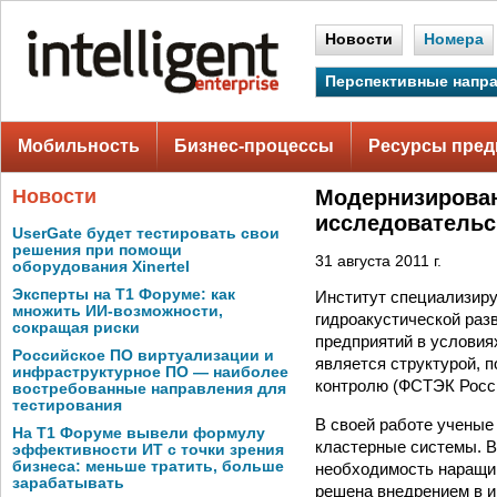
Новости
Номера
Перспективные напр
Мобильность
Бизнес-процессы
Ресурсы пред
Новости
Модернизирован
исследовательс
UserGate будет тестировать свои
решения при помощи
31 августа 2011 г.
оборудования Xinertel
Эксперты на Т1 Форуме: как
Институт специализиру
множить ИИ-возможности,
гидроакустической раз
сокращая риски
предприятий в условия
Российское ПО виртуализации и
является структурой, 
инфраструктурное ПО — наиболее
контролю (ФСТЭК Росс
востребованные направления для
тестирования
В своей работе ученые
На Т1 Форуме вывели формулу
кластерные системы. В
эффективности ИТ с точки зрения
бизнеса: меньше тратить, больше
необходимость наращив
зарабатывать
решена внедрением в 