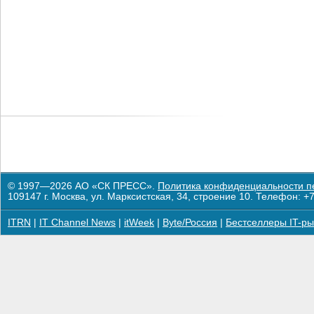
© 1997—2026 АО «СК ПРЕСС».
Политика конфиденциальности п
109147 г. Москва, ул. Марксистская, 34, строение 10. Телефон: +7
ITRN
|
IT Channel News
|
itWeek
|
Byte/Россия
|
Бестселлеры IT-ры