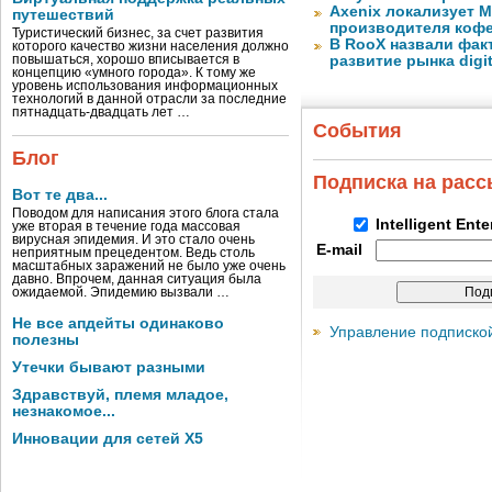
Axenix локализует 
путешествий
производителя коф
Туристический бизнес, за счет развития
В RooX назвали фак
которого качество жизни населения должно
повышаться, хорошо вписывается в
развитие рынка digita
концепцию «умного города». К тому же
уровень использования информационных
технологий в данной отрасли за последние
пятнадцать-двадцать лет …
События
Блог
Подписка на рас
Вот те два...
Поводом для написания этого блога стала
Intelligent Ent
уже вторая в течение года массовая
вирусная эпидемия. И это стало очень
E-mail
неприятным прецедентом. Ведь столь
масштабных заражений не было уже очень
давно. Впрочем, данная ситуация была
ожидаемой. Эпидемию вызвали …
Не все апдейты одинаково
Управление подписко
полезны
Утечки бывают разными
Здравствуй, племя младое,
незнакомое...
Инновации для сетей X5