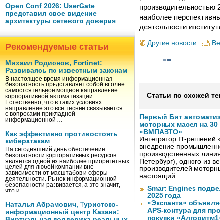
Open Conf 2026: UserGate
производительностью 2
представил свое видение
наиболее перспективн
архитектуры сетевого доверия
деятельности институт
Другие новости
Ве
Рекомендуемые статьи
Михаил Родионов, Fortinet:
Развиваясь по известным законам
В настоящее время информационная
безопасность представляет собой вполне
самостоятельное мощное направление
Статьи по схожей те
корпоративной автоматизации.
Естественно, что в таких условиях
направление это все теснее связывается
с вопросами прикладной
Первый Бит автомати
информационной …
моторных масел на 30
«ВМПАВТО»
Как эффективно противостоять
Интегратор IT-решений
кибератакам
внедрение промышленно
На сегодняшний день обеспечение
производственных лини
безопасности корпоративных ресурсов
Петербург), одного из в
является одной из наиболее приоритетных
целей для любой компании вне
производителей моторны
зависимости от масштабов и сферы
настоящий …
деятельности. Рынок информационной
безопасности развивается, а это значит,
Smart Engines подве
что и …
2025 года
«Экспанта» объявля
Наталья Абрамович, Туристско-
APS-контура для пр
информационный центр Казани:
покупки «Алгоритм1
Виртуальная поддержка реальных