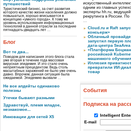
искусственный интеллект
путешествий
одним из главных успех
Туристический бизнес, за счет развития
эксперты hh.ru, ведуще
которого качество жизни населения должно
повышаться, хорошо вписывается в
рекрутинга в России. П
концепцию «умного города». К тому же
…
уровень использования информационных
технологий в данной отрасли за последние
Cloud.ru и Raft запу
пятнадцать-двадцать лет …
консьерж»
Облачный провайде
запустил первую пло
Блог
дата-центра SeaArea
«Платформа Боцман
Вот те два...
российской Kuberne
Поводом для написания этого блога стала
машинного обучени
уже вторая в течение года массовая
Иллюзия приватност
вирусная эпидемия. И это стало очень
превратили ИИ-диал
неприятным прецедентом. Ведь столь
масштабных заражений не было уже очень
товар
давно. Впрочем, данная ситуация была
ожидаемой. Эпидемию вызвали …
Не все апдейты одинаково
События
полезны
Утечки бывают разными
Подписка на рас
Здравствуй, племя младое,
незнакомое...
Intelligent Ent
Инновации для сетей X5
E-mail