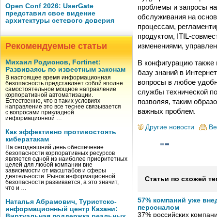
Open Conf 2026: UserGate
проблемы и запросы на
представил свое видение
обслуживания на основ
архитектуры сетевого доверия
процессам, регламенти
продуктом, ITIL-совме
Рекомендуемые статьи
изменениями, управлен
В конфигурацию также 
Михаил Родионов, Fortinet:
Развиваясь по известным законам
базу знаний в Интерне
В настоящее время информационная
вопросы в любое удобн
безопасность представляет собой вполне
самостоятельное мощное направление
службы технической по
корпоративной автоматизации.
позволяя, таким образ
Естественно, что в таких условиях
направление это все теснее связывается
важных проблем.
с вопросами прикладной
информационной …
Другие новости
Ве
Как эффективно противостоять
кибератакам
На сегодняшний день обеспечение
безопасности корпоративных ресурсов
является одной из наиболее приоритетных
целей для любой компании вне
зависимости от масштабов и сферы
деятельности. Рынок информационной
Статьи по схожей те
безопасности развивается, а это значит,
что и …
57% компаний уже вне
Наталья Абрамович, Туристско-
персоналом
информационный центр Казани:
37% российских компан
Виртуальная поддержка реальных