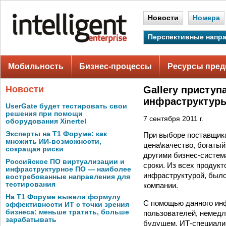
Новости
Номера
Перспективные напр
Мобильность
Бизнес-процессы
Ресурсы пред
Новости
Gallery приступ
инфраструктур
UserGate будет тестировать свои
решения при помощи
7 сентября 2011 г.
оборудования Xinertel
Эксперты на Т1 Форуме: как
При выборе поставщика
множить ИИ-возможности,
цена\качество, богаты
сокращая риски
другими бизнес-систем
Российское ПО виртуализации и
сроки. Из всех продук
инфраструктурное ПО — наиболее
инфраструктурой, было
востребованные направления для
тестирования
компании.
На Т1 Форуме вывели формулу
С помощью данного инф
эффективности ИТ с точки зрения
бизнеса: меньше тратить, больше
пользователей, немедл
зарабатывать
будущем. ИТ-специалис