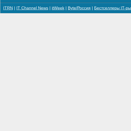
ITRN
|
IT Channel News
|
itWeek
|
Byte/Россия
|
Бестселлеры IT-ры