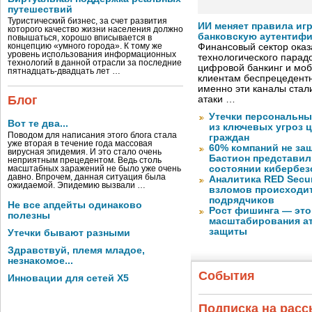
путешествий
Туристический бизнес, за счет развития
ИИ меняет правила иг
которого качество жизни населения должно
банковскую аутентиф
повышаться, хорошо вписывается в
концепцию «умного города». К тому же
Финансовый сектор оказ
уровень использования информационных
технологического парадо
технологий в данной отрасли за последние
цифровой банкинг и мо
пятнадцать-двадцать лет …
клиентам беспрецедентн
именно эти каналы стал
Блог
атаки …
Утечки персональны
Вот те два...
из ключевых угроз 
Поводом для написания этого блога стала
граждан
уже вторая в течение года массовая
60% компаний не за
вирусная эпидемия. И это стало очень
Бастион представил
неприятным прецедентом. Ведь столь
состоянии кибербез
масштабных заражений не было уже очень
давно. Впрочем, данная ситуация была
Аналитика RED Secur
ожидаемой. Эпидемию вызвали …
взломов происходит
подрядчиков
Не все апдейты одинаково
Рост фишинга — это
полезны
масштабирования ат
защиты
Утечки бывают разными
Здравствуй, племя младое,
незнакомое...
События
Инновации для сетей X5
Подписка на рас