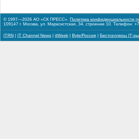
© 1997—2026 АО «СК ПРЕСС».
Политика конфиденциальности п
109147 г. Москва, ул. Марксистская, 34, строение 10. Телефон: +7
ITRN
|
IT Channel News
|
itWeek
|
Byte/Россия
|
Бестселлеры IT-ры