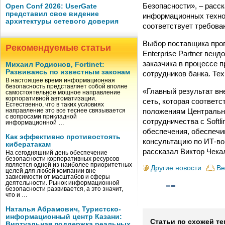
Безопасности», – расс
Open Conf 2026: UserGate
представил свое видение
информационных технол
архитектуры сетевого доверия
соответствует требова
Выбор поставщика прог
Рекомендуемые статьи
Enterprise Partner ве
заказчика в процессе 
Михаил Родионов, Fortinet:
Развиваясь по известным законам
сотрудников банка. Те
В настоящее время информационная
безопасность представляет собой вполне
«Главный результат вне
самостоятельное мощное направление
корпоративной автоматизации.
сеть, которая соответ
Естественно, что в таких условиях
положениям Центрально
направление это все теснее связывается
с вопросами прикладной
сотрудничества с Softl
информационной …
обеспечения, обеспеч
Как эффективно противостоять
консультацию по ИТ-во
кибератакам
рассказал Виктор Чека
На сегодняшний день обеспечение
безопасности корпоративных ресурсов
является одной из наиболее приоритетных
Другие новости
Ве
целей для любой компании вне
зависимости от масштабов и сферы
деятельности. Рынок информационной
безопасности развивается, а это значит,
что и …
Наталья Абрамович, Туристско-
информационный центр Казани:
Статьи по схожей те
Виртуальная поддержка реальных