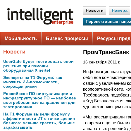
Новости
Номера
Перспективные напр
Мобильность
Бизнес-процессы
Ресурсы пред
Новости
ПромТрансБанк 
UserGate будет тестировать свои
16 сентября 2011 г.
решения при помощи
оборудования Xinertel
Информационная струк
себя все компьютерное
Эксперты на Т1 Форуме: как
множить ИИ-возможности,
связи с увеличением к
сокращая риски
корпоративной сети, к
Российское ПО виртуализации и
Требовалось подобрат
инфраструктурное ПО — наиболее
«Код Безопасности» ок
востребованные направления для
удовлетворяющим всем
тестирования
На Т1 Форуме вывели формулу
«Мы рассматривали так
эффективности ИТ с точки зрения
то время еще не были 
бизнеса: меньше тратить, больше
зарабатывать
аппаратных решений дл