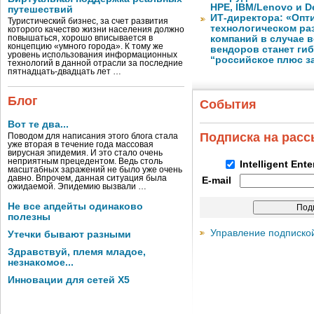
HPE, IBM/Lenovo и De
путешествий
ИТ-директора: «Оп
Туристический бизнес, за счет развития
технологическом ра
которого качество жизни населения должно
повышаться, хорошо вписывается в
компаний в случае 
концепцию «умного города». К тому же
вендоров станет ги
уровень использования информационных
“российское плюс з
технологий в данной отрасли за последние
пятнадцать-двадцать лет …
Блог
События
Вот те два...
Подписка на рас
Поводом для написания этого блога стала
уже вторая в течение года массовая
вирусная эпидемия. И это стало очень
неприятным прецедентом. Ведь столь
Intelligent Ent
масштабных заражений не было уже очень
давно. Впрочем, данная ситуация была
E-mail
ожидаемой. Эпидемию вызвали …
Не все апдейты одинаково
полезны
Управление подписко
Утечки бывают разными
Здравствуй, племя младое,
незнакомое...
Инновации для сетей X5