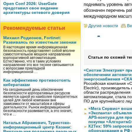
Open Conf 2026: UserGate
поднимать уровень авт
представил свое видение
обозначен перечень ра
архитектуры сетевого доверия
международном масшт
Другие новости
Ве
Рекомендуемые статьи
Михаил Родионов, Fortinet:
Развиваясь по известным законам
В настоящее время информационная
безопасность представляет собой вполне
самостоятельное мощное направление
Статьи по схожей те
корпоративной автоматизации.
Естественно, что в таких условиях
направление это все теснее связывается
с вопросами прикладной
«Систэм Электрик» пр
информационной …
обеспечении автомати
энергоснабжения «СК
Как эффективно противостоять
Российская компания «С
кибератакам
Electric), производител
На сегодняшний день обеспечение
области распределения 
безопасности корпоративных ресурсов
автоматизации, стала п
является одной из наиболее приоритетных
целей для любой компании вне
ПО для крупнейшего лед
зависимости от масштабов и сферы
деятельности. Рынок информационной
«Мега Сервис» воше
безопасности развивается, а это значит,
«Экспанта» объявля
что и …
APS-контура для пр
покупки «Алгоритм1
Наталья Абрамович, Туристско-
К2Тех: 59% запросов
информационный центр Казани:
оборудования в РФ 
Виртуальная поддержка реальных