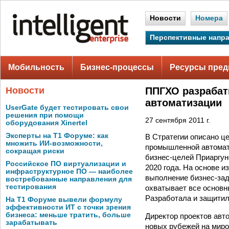
Новости
Номера
Перспективные напр
Мобильность
Бизнес-процессы
Ресурсы пред
Новости
ППГХО разрабат
автоматизации
UserGate будет тестировать свои
решения при помощи
27 сентября 2011 г.
оборудования Xinertel
Эксперты на Т1 Форуме: как
В Стратегии описано ц
множить ИИ-возможности,
промышленной автомати
сокращая риски
бизнес-целей Приаргун
Российское ПО виртуализации и
2020 года. На основе 
инфраструктурное ПО — наиболее
выполнение бизнес-зад
востребованные направления для
тестирования
охватывает все основн
Разработала и защитил
На Т1 Форуме вывели формулу
эффективности ИТ с точки зрения
бизнеса: меньше тратить, больше
Директор проектов авт
зарабатывать
новых рубежей на мир