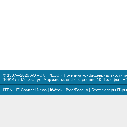
© 1997—2026 АО «СК ПРЕСС».
Политика конфиденциальности п
109147 г. Москва, ул. Марксистская, 34, строение 10. Телефон: +7
ITRN
|
IT Channel News
|
itWeek
|
Byte/Россия
|
Бестселлеры IT-ры