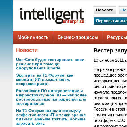
Новости
Но
Перспективные
Мобильность
Бизнес-процессы
Ресурсы
Новости
Вестер зап
UserGate будет тестировать свои
10 октября 2011 г.
решения при помощи
оборудования Xinertel
На рынке рознич
прошедшее врем
Эксперты на Т1 Форуме: как
множить ИИ-возможности,
информационные 
сокращая риски
было принято ре
Российское ПО виртуализации и
изучала предлож
инфраструктурное ПО — наиболее
отраслевом реше
востребованные направления для
реализации прое
тестирования
России и в стра
На Т1 Форуме вывели формулу
компании пришло
эффективности ИТ с точки зрения
бизнеса: меньше тратить, больше
платформы «1С:П
зарабатывать
и в торговых то