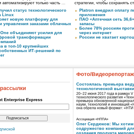
 автоматизируют только часть …
стратегии, чтобы сохранять 
лучил статус технологического
Platron внедрил оплату 
a Linux
приложения
ряет новую платформу для
ПАО «Аптечная сеть 36,6
и управления заказами облачных
запасы
Более 78% россиян прот
eOne объединяют усилия для
через интернет
фровой трансформации
России не хватает карто
омпаний
а в топ-10 крупнейших
собственных ИТ-решений по
er
Фото/Видеорепорта
Состоялась премьера вед
 рассылки
технологической выставк
20–22 июня 2017 года в рамках 
технологического развития «Тех
ent Enterprise Express
премьера обновленной национал
науки, технологий и инноваций 
она обрела новый формат: «НТ
Ассоциация «НППА»
Олег Сердюков: Мы хотим
содружество компаний дл
дпиской
создания продукта мирово