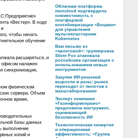
Облачная платформа
moncloud подтвердила
1С:Предприятие»
совместимость с
платформой
нта «Вестер». В ходе
контейнеризации «Боцман»
 и
для управления
ого, чтобы начать
мультикластерами
Kubernetes
лнительное обучение
Вам письмо из
«налоговой»: группировка
Silver Fox атаковала
олжала расширяться, и
российские организации с
м офисом налажен
использованием новых
я синхронизация,
инструментов
Закупки ИИ-решений
выросли в разы: рынок
дном физическом
переходит от пилотов к
масштабированию
еских сервера. Объем
ночное время,
Эксперт компании
«Газинформсервис»
предложила инструмент,
оценивающий
оизводительных
безопасность ИИ
альной базы данных
Технологическая синергия
ть выполнение
и операционная
рвных копий и
эффективность: «Группа