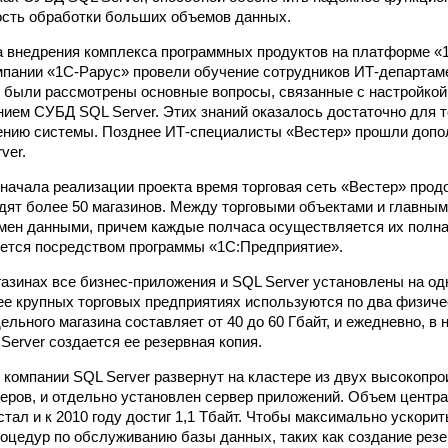
сть обработки больших объемов данных.
а внедрения комплекса программных продуктов на платформе «
пании «1С-Рарус» провели обучение сотрудников ИТ-департаме
 были рассмотрены основные вопросы, связанные с настройкой
ием СУБД SQL Server. Этих знаний оказалось достаточно для т
ению системы. Позднее ИТ-специалисты «Вестер» прошли допо
ver.
начала реализации проекта время торговая сеть «Вестер» прод
одят более 50 магазинов. Между торговыми объектами и главны
ен данными, причем каждые полчаса осуществляется их полна
ется посредством программы «1С:Предприятие».
азинах все бизнес-приложения и SQL Server установлены на о
лее крупных торговых предприятиях используются по два физич
льного магазина составляет от 40 до 60 Гбайт, и ежедневно, в 
Server создается ее резервная копия.
 компании SQL Server развернут на кластере из двух высокопр
еров, и отдельно установлен сервер приложений. Объем центр
стал и к 2010 году достиг 1,1 Тбайт. Чтобы максимально ускори
оцедур по обслуживанию базы данных, таких как создание резе