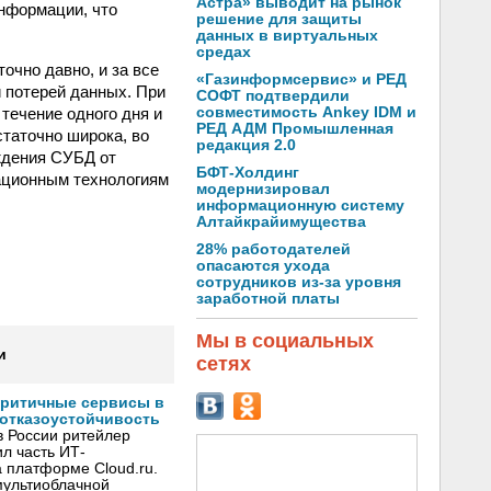
Астра» выводит на рынок
нформации, что
решение для защиты
данных в виртуальных
средах
очно давно, и за все
«Газинформсервис» и РЕД
й потерей данных. При
СОФТ подтвердили
течение одного дня и
совместимость Ankey IDM и
РЕД АДМ Промышленная
статочно широка, во
редакция 2.0
ждения СУБД от
БФТ-Холдинг
мационным технологиям
модернизировал
информационную систему
Алтайкрайимущества
28% работодателей
опасаются ухода
сотрудников из-за уровня
заработной платы
Мы в социальных
и
сетях
критичные сервисы в
 отказоустойчивость
в России ритейлер
л часть ИТ-
 платформе Cloud.ru.
мультиоблачной