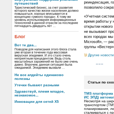
реиндексация, г
путешествий
позволило сокра
Туристический бизнес, за счет развития
которого качество жизни населения должно
повышаться, хорошо вписывается в
«Учетная систем
концепцию «умного города». К тому же
уровень использования информационных
время работы у 
технологий в данной отрасли за последние
открытии нового
пятнадцать-двадцать лет …
не вызывают про
Блог
всех городах мы
Microsoft», — р
Вот те два...
группы «Вестер»
Поводом для написания этого блога стала
уже вторая в течение года массовая
Другие новости
вирусная эпидемия. И это стало очень
неприятным прецедентом. Ведь столь
масштабных заражений не было уже очень
давно. Впрочем, данная ситуация была
ожидаемой. Эпидемию вызвали …
Не все апдейты одинаково
полезны
Статьи по схо
Утечки бывают разными
Здравствуй, племя младое,
TMS платформа V
незнакомое...
ИС ЭПД) автома
Несмотря на шир
Инновации для сетей X5
транспортом (TM
планирования, ло
сталкиваться с 