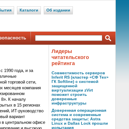
бытия
Каталоги
Об издании
зопасность
Лидеры
читательского
рейтинга
 1990 года, и за
Совместимость серверов
азличные
Inferit RS (кластер «СФ Тех»
ой торговой сети,
ГК Softline) с системой
защищенной
их месяцев компания
виртуализации zVirt
изированном
поможет строить
8». К началу
доверенные
инфраструктуры
рытых в 15 регионах
ений, ИТ-руководство
Доверенная операционная
система и современные
овый вариант
средства защиты: Astra
 в центральном офисе
Linux и Dallas Lock прошли
нирование и высокую
испытания