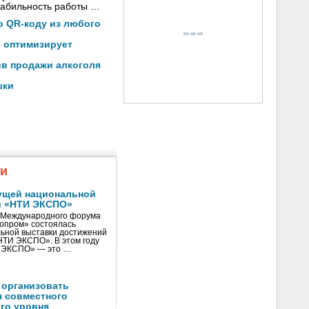
стабильность работы …
по QR-коду из любого
» оптимизирует
ив продажи алкоголя
шки
жи
ущей национальной
и «НТИ ЭКСПО»
V Международного форума
нопром» состоялась
ьной выставки достижений
«НТИ ЭКСПО». В этом году
И ЭКСПО» — это …
 организовать
я совместного
го уровня