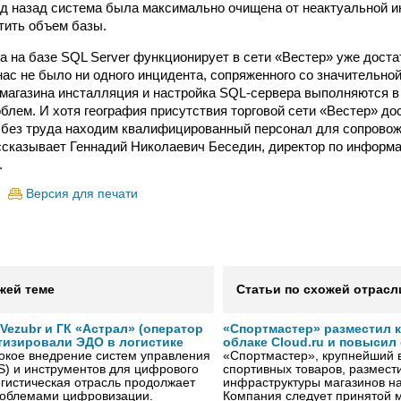
од назад система была максимально очищена от неактуальной и
тить объем базы.
а на базе SQL Server функционирует в сети «Вестер» уже достат
нас не было ни одного инцидента, сопряженного со значительно
 магазина инсталляция и настройка SQL-сервера выполняются в 
блем. И хотя география присутствия торговой сети «Вестер» до
 без труда находим квалифицированный персонал для сопрово
ассказывает Геннадий Николаевич Беседин, директор по инфор
.
Версия для печати
жей теме
Статьи по схожей отрасл
ezubr и ГК «Астрал» (оператор
«Спортмастер» разместил 
тизировали ЭДО в логистике
облаке Cloud.ru и повысил
окое внедрение систем управления
«Спортмастер», крупнейший 
S) и инструментов для цифрового
спортивных товаров, размести
гистическая отрасль продолжает
инфраструктуры магазинов на
проблемами цифровизации.
Компания следует принятой 