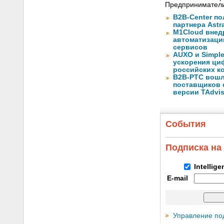
Предприниматели
B2B-Center по
партнера Astr
M1Cloud внед
автоматизаци
сервисов
AUXO и Simpl
ускорения ци
российских к
B2B-РТС вошл
поставщиков 
версии TAdvis
События
Подписка на
Intellig
E-mail
Управление по