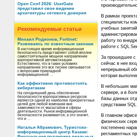
Open Conf 2026: UserGate
производительно
представил свое видение
архитектуры сетевого доверия
В рамках проект
специалисты ком
учебных занятий
Рекомендуемые статьи
администрирован
Михаил Родионов, Fortinet:
работу по внедр
Развиваясь по известным законам
работе с SQL Ser
В настоящее время информационная
безопасность представляет собой вполне
За прошедшее с 
самостоятельное мощное направление
корпоративной автоматизации.
сейчас в нее вх
Естественно, что в таких условиях
направление это все теснее связывается
непрерывный обм
с вопросами прикладной
которая выполня
информационной …
Как эффективно противостоять
В небольших маг
кибератакам
сервере, а в бо
На сегодняшний день обеспечение
безопасности корпоративных ресурсов
базы данных отде
является одной из наиболее приоритетных
средствами SQL 
целей для любой компании вне
зависимости от масштабов и сферы
деятельности. Рынок информационной
В главном офисе
безопасности развивается, а это значит,
что и …
физических серв
постепенно нара
Наталья Абрамович, Туристско-
информационный центр Казани:
регламентных пр
Виртуальная поддержка реальных