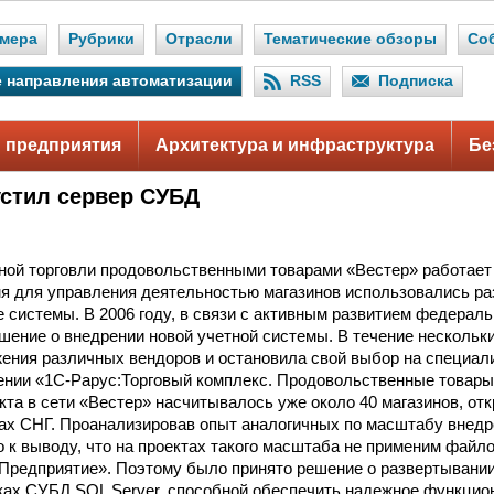
мера
Рубрики
Отрасли
Тематические обзоры
Со
 направления автоматизации
RSS
Подписка
 предприятия
Архитектура и инфраструктура
Бе
устил сервер СУБД
ной торговли продовольственными товарами «Вестер» работает с
я для управления деятельностью магазинов использовались р
системы. В 2006 году, в связи с активным развитием федеральн
шение о внедрении новой учетной системы. В течение нескольк
ения различных вендоров и остановила свой выбор на специал
нии «1С-Рарус:Торговый комплекс. Продовольственные товары 
кта в сети «Вестер» насчитывалось уже около 40 магазинов, отк
нах СНГ. Проанализировав опыт аналогичных по масштабу внедр
 к выводу, что на проектах такого масштаба не применим файл
редприятие». Поэтому было принято решение о развертывании
чках СУБД SQL Server, способной обеспечить надежное функцио