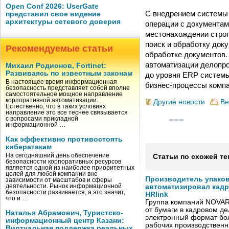
Open Conf 2026: UserGate
С внедрением системы
представил свое видение
архитектуры сетевого доверия
операции с документам
местонахождении строг
поиск и обработку док
Рекомендуемые статьи
обработке документов.
автоматизации делопро
Михаил Родионов, Fortinet:
Развиваясь по известным законам
до уровня ERP системы
В настоящее время информационная
бизнес-процессы компа
безопасность представляет собой вполне
самостоятельное мощное направление
корпоративной автоматизации.
Другие новости
Ве
Естественно, что в таких условиях
направление это все теснее связывается
с вопросами прикладной
информационной …
Как эффективно противостоять
кибератакам
На сегодняшний день обеспечение
Статьи по схожей те
безопасности корпоративных ресурсов
является одной из наиболее приоритетных
целей для любой компании вне
Производитель упако
зависимости от масштабов и сферы
деятельности. Рынок информационной
автоматизировал кад
безопасности развивается, а это значит,
HRlink
что и …
Группа компаний NOVAR
от бумаги в кадровом д
Наталья Абрамович, Туристско-
электронный формат бол
информационный центр Казани:
рабочих производствен
Виртуальная поддержка реальных