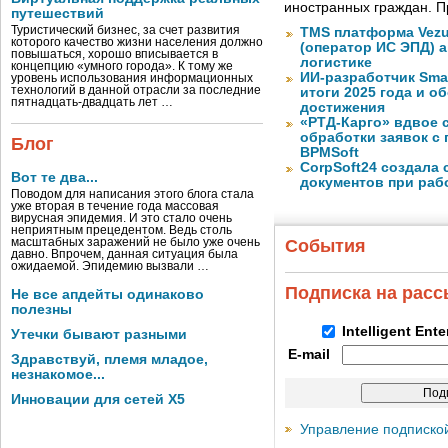
иностранных граждан. П
путешествий
Туристический бизнес, за счет развития
TMS платформа Vezu
которого качество жизни населения должно
(оператор ИС ЭПД) 
повышаться, хорошо вписывается в
логистике
концепцию «умного города». К тому же
ИИ-разработчик Sma
уровень использования информационных
технологий в данной отрасли за последние
итоги 2025 года и 
пятнадцать-двадцать лет …
достижения
«РТД-Карго» вдвое 
обработки заявок с
Блог
BPMSoft
CorpSoft24 создала
Вот те два...
документов при раб
Поводом для написания этого блога стала
уже вторая в течение года массовая
вирусная эпидемия. И это стало очень
неприятным прецедентом. Ведь столь
масштабных заражений не было уже очень
События
давно. Впрочем, данная ситуация была
ожидаемой. Эпидемию вызвали …
Подписка на рас
Не все апдейты одинаково
полезны
Intelligent Ent
Утечки бывают разными
E-mail
Здравствуй, племя младое,
незнакомое...
Инновации для сетей X5
Управление подписко