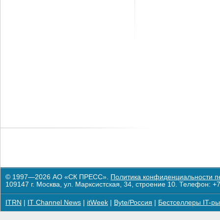
© 1997—2026 АО «СК ПРЕСС».
Политика конфиденциальности п
109147 г. Москва, ул. Марксистская, 34, строение 10. Телефон: +7
ITRN
|
IT Channel News
|
itWeek
|
Byte/Россия
|
Бестселлеры IT-ры