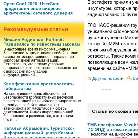
В эстафете приняли уч
Open Conf 2026: UserGate
и культуры, которые п
представил свое видение
архитектуры сетевого доверия
задействовано 15 путе
ГЛОНАСС-решения груп
Рекомендуемые статьи
уникальной «Ломоносов
русского ученого Мих
Михаил Родионов, Fortinet:
который «М2М телемати
Развиваясь по известным законам
связным оборудование
В настоящее время информационная
безопасность представляет собой вполне
эстафеты. Также коман
самостоятельное мощное направление
корпоративной автоматизации.
позволяющие всем жел
Естественно, что в таких условиях
времени на сайте «М2М
направление это все теснее связывается
с вопросами прикладной
информационной …
Другие новости
Ве
Как эффективно противостоять
кибератакам
На сегодняшний день обеспечение
безопасности корпоративных ресурсов
является одной из наиболее приоритетных
целей для любой компании вне
зависимости от масштабов и сферы
Статьи по схожей те
деятельности. Рынок информационной
безопасности развивается, а это значит,
что и …
TMS платформа Vezubr
Наталья Абрамович, Туристско-
ИС ЭПД) автоматизиро
информационный центр Казани:
Несмотря на широкое в
Виртуальная поддержка реальных