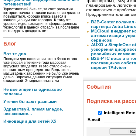
транспортом (TMS) и ин
путешествий
планирования, логистич
Туристический бизнес, за счет развития
сталкиваться с проблем
которого качество жизни населения должно
Предприниматели автом
повышаться, хорошо вписывается в
концепцию «умного города». К тому же
B2B-Center получил 
уровень использования информационных
партнера Astra Linux
технологий в данной отрасли за последние
M1Cloud внедряет н
пятнадцать-двадцать лет …
автоматизации упра
сервисов
Блог
AUXO и SimpleOne о
ускорения цифрово
Вот те два...
российских компани
B2B-РТС вошла в то
Поводом для написания этого блога стала
уже вторая в течение года массовая
поставщиков собст
вирусная эпидемия. И это стало очень
версии TAdviser
неприятным прецедентом. Ведь столь
масштабных заражений не было уже очень
давно. Впрочем, данная ситуация была
ожидаемой. Эпидемию вызвали …
События
Не все апдейты одинаково
полезны
Подписка на рас
Утечки бывают разными
Здравствуй, племя младое,
Intelligent Ent
незнакомое...
E-mail
Инновации для сетей X5