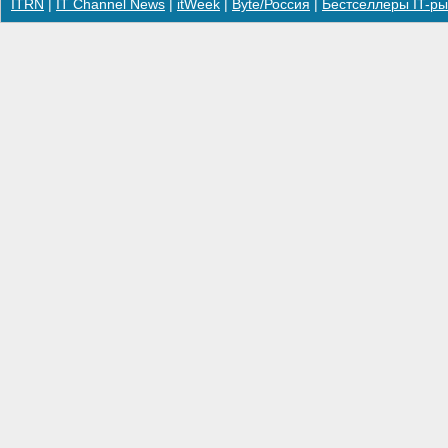
ITRN
|
IT Channel News
|
itWeek
|
Byte/Россия
|
Бестселлеры IT-ры