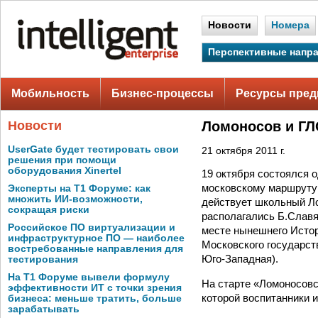
Новости
Номера
Перспективные напр
Мобильность
Бизнес-процессы
Ресурсы пред
Новости
Ломоносов и ГЛ
UserGate будет тестировать свои
21 октября 2011 г.
решения при помощи
оборудования Xinertel
19 октября состоялся 
московскому маршруту:
Эксперты на Т1 Форуме: как
множить ИИ-возможности,
действует школьный Ло
сокращая риски
располагались Б.Славя
Российское ПО виртуализации и
месте нынешнего Истор
инфраструктурное ПО — наиболее
Московского государств
востребованные направления для
Юго-Западная).
тестирования
На Т1 Форуме вывели формулу
На старте «Ломоносовс
эффективности ИТ с точки зрения
которой воспитанники 
бизнеса: меньше тратить, больше
зарабатывать