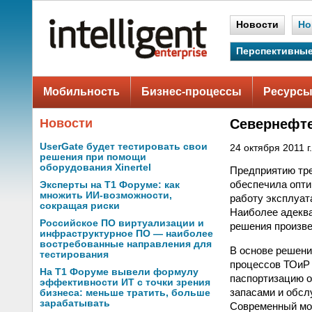
Новости
Но
Перспективные
Мобильность
Бизнес-процессы
Ресурсы
Новости
Севернефте
UserGate будет тестировать свои
24 октября 2011 г.
решения при помощи
оборудования Xinertel
Предприятию тре
обеспечила опти
Эксперты на Т1 Форуме: как
множить ИИ-возможности,
работу эксплуат
сокращая риски
Наиболее адеква
Российское ПО виртуализации и
решения произв
инфраструктурное ПО — наиболее
востребованные направления для
В основе решени
тестирования
процессов ТОиР
На Т1 Форуме вывели формулу
паспортизацию о
эффективности ИТ с точки зрения
запасами и обсл
бизнеса: меньше тратить, больше
зарабатывать
Современный мод