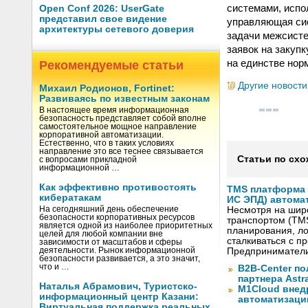
системами, исп
Open Conf 2026: UserGate
представил свое видение
управляющая сис
архитектуры сетевого доверия
задачи межсисте
заявок на закуп
на единстве нор
Рекомендуемые статьи
Другие новости
Михаил Родионов, Fortinet:
Развиваясь по известным законам
В настоящее время информационная
безопасность представляет собой вполне
самостоятельное мощное направление
корпоративной автоматизации.
Естественно, что в таких условиях
направление это все теснее связывается
Статьи по схо
с вопросами прикладной
информационной …
Как эффективно противостоять
TMS платформа V
кибератакам
ИС ЭПД) автома
На сегодняшний день обеспечение
Несмотря на шир
безопасности корпоративных ресурсов
транспортом (TM
является одной из наиболее приоритетных
планирования, ло
целей для любой компании вне
сталкиваться с 
зависимости от масштабов и сферы
деятельности. Рынок информационной
Предприниматели
безопасности развивается, а это значит,
что и …
B2B-Center по
партнера Astr
Наталья Абрамович, Туристско-
M1Cloud внед
информационный центр Казани:
автоматизаци
Виртуальная поддержка реальных