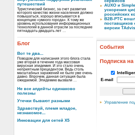
сервисов
путешествий
AUXO и Simpl
Туристический бизнес, за счет развития
ускорения ци
которого качество жизни населения должно
российских к
повышаться, хорошо вписывается в
B2B-РТС вошл
концепцию «умного города». К тому же
поставщиков 
уровень использования информационных
технологий в данной отрасли за последние
версии TAdvis
пятнадцать-двадцать лет …
Блог
События
Вот те два...
Поводом для написания этого блога стала
Подписка на
уже вторая в течение года массовая
вирусная эпидемия. И это стало очень
неприятным прецедентом. Ведь столь
Intellig
масштабных заражений не было уже очень
давно. Впрочем, данная ситуация была
E-mail
ожидаемой. Эпидемию вызвали …
Не все апдейты одинаково
полезны
Утечки бывают разными
Управление по
Здравствуй, племя младое,
незнакомое...
Инновации для сетей X5