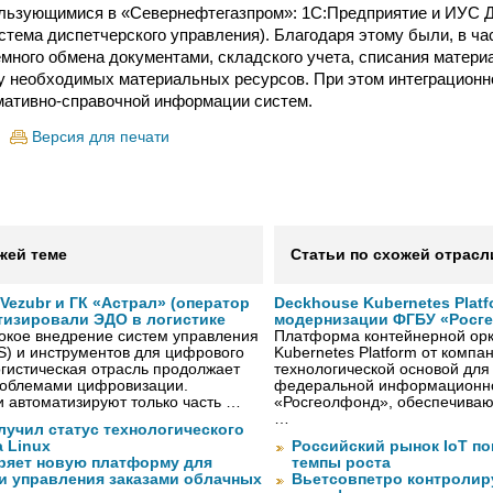
ользующимися в «Севернефтегазпром»: 1С:Предприятие и ИУС 
тема диспетчерского управления). Благодаря этому были, в ча
много обмена документами, складского учета, списания материа
ку необходимых материальных ресурсов. При этом интеграцион
мативно-справочной информации систем.
Версия для печати
жей теме
Статьи по схожей отрасл
ezubr и ГК «Астрал» (оператор
Deckhouse Kubernetes Plat
тизировали ЭДО в логистике
модернизации ФГБУ «Росг
окое внедрение систем управления
Платформа контейнерной орк
S) и инструментов для цифрового
Kubernetes Platform от компа
гистическая отрасль продолжает
технологической основой дл
проблемами цифровизации.
федеральной информационн
 автоматизируют только часть …
«Росгеолфонд», обеспечиваю
…
лучил статус технологического
a Linux
Российский рынок IoT п
ряет новую платформу для
темпы роста
и управления заказами облачных
Вьетсовпетро контролир