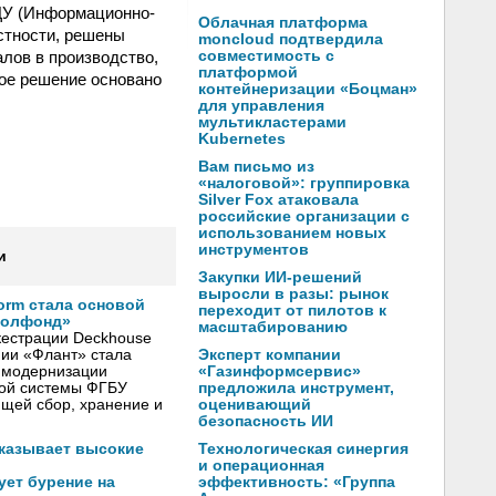
ДУ (Информационно-
Облачная платформа
стности, решены
moncloud подтвердила
лов в производство,
совместимость с
платформой
ное решение основано
контейнеризации «Боцман»
для управления
мультикластерами
Kubernetes
Вам письмо из
«налоговой»: группировка
Silver Fox атаковала
российские организации с
использованием новых
инструментов
и
Закупки ИИ-решений
выросли в разы: рынок
form стала основой
переходит от пилотов к
еолфонд»
масштабированию
естрации Deckhouse
Эксперт компании
нии «Флант» стала
«Газинформсервис»
я модернизации
предложила инструмент,
ой системы ФГБУ
оценивающий
щей сбор, хранение и
безопасность ИИ
Технологическая синергия
оказывает высокие
и операционная
эффективность: «Группа
ует бурение на