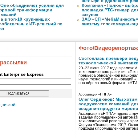
шельфе в удаленном ре
eOne объединяют усилия для
Компания «Полюс» выбр
фровой трансформации
площадку РТС-тендер дл
омпаний
закупок
а в топ-10 крупнейших
ЗАО «СП «МеКаМинефть»
собственных ИТ-решений по
систему телекоммуникац
er
Фото/Видеорепорта
Состоялась премьера вед
 рассылки
технологической выставк
20–22 июня 2017 года в рамках 
технологического развития «Тех
ent Enterprise Express
премьера обновленной национал
науки, технологий и инноваций 
она обрела новый формат: «НТ
Ассоциация «НППА»
Олег Сердюков: Мы хотим
содружество компаний дл
дпиской
создания продукта мирово
Ассоциация «НППА» провела кру
задачам промышленной автомати
технологической революции в ра
Форума «Технопром»-2017. Осно
подходы к промышленной автома