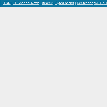
ITRN
|
IT Channel News
|
itWeek
|
Byte/Россия
|
Бестселлеры IT-ры