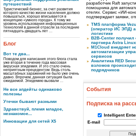
разработчик Raft запуст
путешествий
помощника для автомати
Туристический бизнес, за счет развития
отелях. Сервис «ИИ-кон
которого качество жизни населения должно
повышаться, хорошо вписывается в
подтверждает заявки, о
концепцию «умного города». К тому же
уровень использования информационных
TMS платформа Vezu
технологий в данной отрасли за последние
(оператор ИС ЭПД) 
пятнадцать-двадцать лет …
логистике
B2B-Center получил 
партнера Astra Linux
Блог
M1Cloud внедряет н
автоматизации упра
Вот те два...
сервисов
Поводом для написания этого блога стала
Аналитика RED Secur
уже вторая в течение года массовая
взломов происходит
вирусная эпидемия. И это стало очень
подрядчиков
неприятным прецедентом. Ведь столь
масштабных заражений не было уже очень
давно. Впрочем, данная ситуация была
ожидаемой. Эпидемию вызвали …
События
Не все апдейты одинаково
полезны
Утечки бывают разными
Подписка на рас
Здравствуй, племя младое,
незнакомое...
Intelligent Ent
Инновации для сетей X5
E-mail