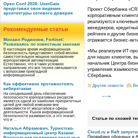
Open Conf 2026: UserGate
представил свое видение
Проект Сбербанка «CR
архитектуры сетевого доверия
корпоративным клиента
реализуются ключевые 
менеджеров, кредитный
Рекомендуемые статьи
рейтинги и другие бизн
отражается бизнес-акти
Михаил Родионов, Fortinet:
Развиваясь по известным законам
В настоящее время информационная
«Мы реализуем ИТ-про
безопасность представляет собой вполне
для наших клиентов, в
самостоятельное мощное направление
корпоративной автоматизации.
начальник Центра биз
Естественно, что в таких условиях
направление это все теснее связывается
управления взаимоотно
с вопросами прикладной
Сбербанка.
информационной …
Как эффективно противостоять
Другие новости
Ве
кибератакам
На сегодняшний день обеспечение
безопасности корпоративных ресурсов
является одной из наиболее приоритетных
целей для любой компании вне
зависимости от масштабов и сферы
деятельности. Рынок информационной
безопасности развивается, а это значит,
Статьи по схожей те
что и …
Наталья Абрамович, Туристско-
Cloud.ru и Raft запус
информационный центр Казани:
Провайдер облачных и AI
Виртуальная поддержка реальных