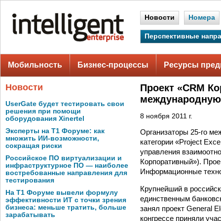
Новости
Номера
Перспективные напр
Мобильность
Бизнес-процессы
Ресурсы пред
Новости
Проект «CRM Ко
международную
UserGate будет тестировать свои
решения при помощи
8 ноября 2011 г.
оборудования Xinertel
Эксперты на Т1 Форуме: как
Организаторы 25-го ме
множить ИИ-возможности,
категории «Project Exc
сокращая риски
управления взаимоотно
Российское ПО виртуализации и
Корпоративный»). Про
инфраструктурное ПО — наиболее
Информационные технол
востребованные направления для
тестирования
Крупнейший в российск
На Т1 Форуме вывели формулу
единственным банковс
эффективности ИТ с точки зрения
бизнеса: меньше тратить, больше
занял проект General E
зарабатывать
конгрессе приняли учас