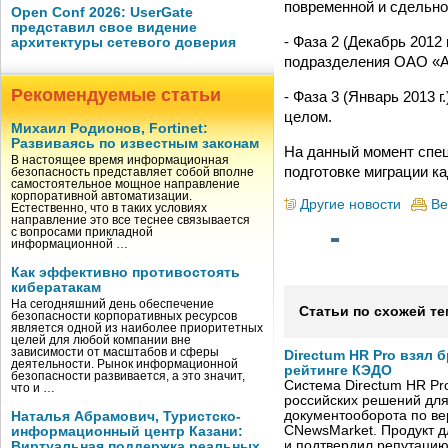
повременной и сдельно
Open Conf 2026: UserGate
представил свое видение
- Фаза 2 (Декабрь 201
архитектуры сетевого доверия
подразделения ОАО «А
Рекомендуемые статьи
- Фаза 3 (Январь 2013
целом.
Михаил Родионов, Fortinet:
Развиваясь по известным законам
На данный момент спец
В настоящее время информационная
подготовке миграции к
безопасность представляет собой вполне
самостоятельное мощное направление
корпоративной автоматизации.
Другие новости
Ве
Естественно, что в таких условиях
направление это все теснее связывается
с вопросами прикладной
информационной …
Как эффективно противостоять
кибератакам
На сегодняшний день обеспечение
Статьи по схожей те
безопасности корпоративных ресурсов
является одной из наиболее приоритетных
целей для любой компании вне
зависимости от масштабов и сферы
Directum HR Pro взял 
деятельности. Рынок информационной
рейтинге КЭДО
безопасности развивается, а это значит,
Система Directum HR Pr
что и …
российских решений для
документооборота по в
Наталья Абрамович, Туристско-
CNewsMarket. Продукт 
информационный центр Казани:
и подтвердил репутацию
Виртуальная поддержка реальных