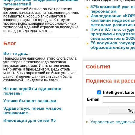
путешествий
57% компаний уже в
Туристический бизнес, за счет развития
персоналом
которого качество жизни населения должно
Исследование «КОРУ
повышаться, хорошо вписывается в
концепцию «умного города». К тому же
компаний недоволь
уровень использования информационных
методами развития 
технологий в данной отрасли за последние
Почти 6,5 тыс. студе
пятнадцать-двадцать лет …
программы подготов
специалистов в 2026
Блог
F6 получила госуда
образовательную д
Вот те два...
Поводом для написания этого блога стала
уже вторая в течение года массовая
События
вирусная эпидемия. И это стало очень
неприятным прецедентом. Ведь столь
масштабных заражений не было уже очень
давно. Впрочем, данная ситуация была
Подписка на рас
ожидаемой. Эпидемию вызвали …
Не все апдейты одинаково
Intelligent Ent
полезны
E-mail
Утечки бывают разными
Здравствуй, племя младое,
незнакомое...
Инновации для сетей X5
Управление подписко