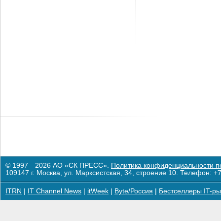
© 1997—2026 АО «СК ПРЕСС».
Политика конфиденциальности п
109147 г. Москва, ул. Марксистская, 34, строение 10. Телефон: +7
ITRN
|
IT Channel News
|
itWeek
|
Byte/Россия
|
Бестселлеры IT-ры