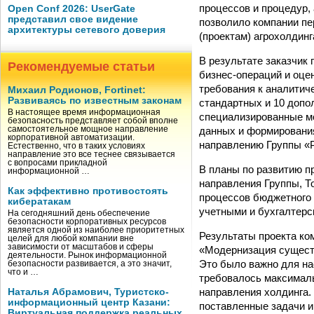
процессов и процедур,
Open Conf 2026: UserGate
представил свое видение
позволило компании пе
архитектуры сетевого доверия
(проектам) агрохолдинг
В результате заказчик
Рекомендуемые статьи
бизнес-операций и оце
требования к аналитич
Михаил Родионов, Fortinet:
Развиваясь по известным законам
стандартных и 10 допо
В настоящее время информационная
специализированные м
безопасность представляет собой вполне
данных и формирования
самостоятельное мощное направление
корпоративной автоматизации.
направлению Группы «Р
Естественно, что в таких условиях
направление это все теснее связывается
с вопросами прикладной
В планы по развитию п
информационной …
направления Группы, Т
Как эффективно противостоять
процессов бюджетного 
кибератакам
учетными и бухгалтерс
На сегодняшний день обеспечение
безопасности корпоративных ресурсов
является одной из наиболее приоритетных
Результаты проекта ко
целей для любой компании вне
зависимости от масштабов и сферы
«Модернизация сущест
деятельности. Рынок информационной
Это было важно для на
безопасности развивается, а это значит,
что и …
требовалось максималь
направления холдинга.
Наталья Абрамович, Туристско-
информационный центр Казани:
поставленные задачи и
Виртуальная поддержка реальных