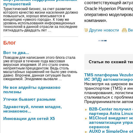
соответствующей акту
путешествий
Oracle Hyperion Planni
Туристический бизнес, за счет развития
которого качество жизни населения должно
оперативно моделирова
повышаться, хорошо вписывается в
компании».
концепцию «умного города». К тому же
уровень использования информационных
технологий в данной отрасли за последние
Другие новости
Ве
пятнадцать-двадцать лет …
Блог
Вот те два...
Поводом для написания этого блога стала
уже вторая в течение года массовая
Статьи по схожей те
вирусная эпидемия. И это стало очень
неприятным прецедентом. Ведь столь
масштабных заражений не было уже очень
TMS платформа Vezubr
давно. Впрочем, данная ситуация была
ожидаемой. Эпидемию вызвали …
ИС ЭПД) автоматизиро
Несмотря на широкое в
Не все апдейты одинаково
транспортом (TMS) и ин
полезны
планирования, логистич
сталкиваться с проблем
Утечки бывают разными
Предприниматели автом
Здравствуй, племя младое,
B2B-Center получил 
незнакомое...
партнера Astra Linux
M1Cloud внедряет н
Инновации для сетей X5
автоматизации упра
сервисов
AUXO и SimpleOne о