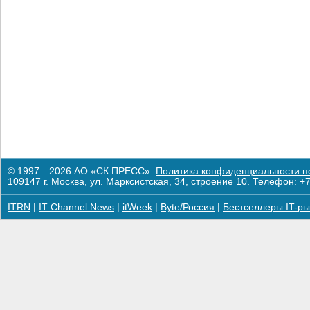
© 1997—2026 АО «СК ПРЕСС».
Политика конфиденциальности п
109147 г. Москва, ул. Марксистская, 34, строение 10. Телефон: +7
ITRN
|
IT Channel News
|
itWeek
|
Byte/Россия
|
Бестселлеры IT-ры