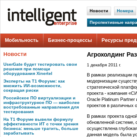
Новости
Номера
Перспективные напр
Мобильность
Бизнес-процессы
Ресурсы пред
Новости
Агрохолдинг Ра
UserGate будет тестировать свои
1 декабря 2011 г.
решения при помощи
оборудования Xinertel
В рамках реализации п
модернизации существ
Эксперты на Т1 Форуме: как
множить ИИ-возможности,
стратегической платфо
сокращая риски
проекта - компания «
Российское ПО виртуализации и
Oracle Platinum Partn
инфраструктурное ПО — наиболее
проектов в различных 
востребованные направления для
тестирования
В рамках проекта одно
На Т1 Форуме вывели формулу
обновленной системе, с
эффективности ИТ с точки зрения
осуществлена глубока
бизнеса: меньше тратить, больше
зарабатывать
данная модель была ус