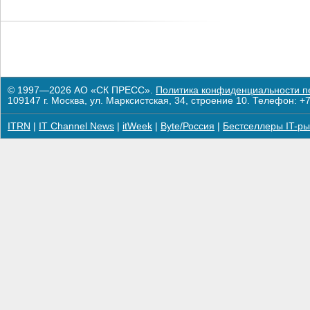
© 1997—2026 АО «СК ПРЕСС».
Политика конфиденциальности п
109147 г. Москва, ул. Марксистская, 34, строение 10. Телефон: +7
ITRN
|
IT Channel News
|
itWeek
|
Byte/Россия
|
Бестселлеры IT-ры