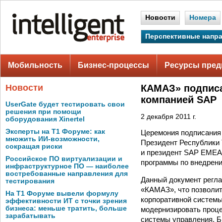
Новости
Номера
Перспективные напр
Мобильность
Бизнес-процессы
Ресурсы пред
Новости
КАМАЗ» подписа
компанией SAP
UserGate будет тестировать свои
решения при помощи
2 декабря 2011 г.
оборудования Xinertel
Эксперты на Т1 Форуме: как
Церемония подписания
множить ИИ-возможности,
Президент Республики 
сокращая риски
и президент SAP ЕМЕА 
Российское ПО виртуализации и
программы по внедрен
инфраструктурное ПО — наиболее
востребованные направления для
Данный документ регл
тестирования
«КАМАЗ», что позволит
На Т1 Форуме вывели формулу
корпоративной системы
эффективности ИТ с точки зрения
бизнеса: меньше тратить, больше
модернизировать проц
зарабатывать
системы управления. Б