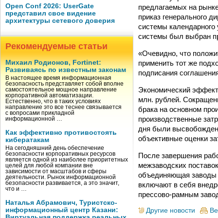
Open Conf 2026: UserGate
предлагаемых на рынке
представил свое видение
приказ генерального д
архитектуры сетевого доверия
системы календарного 
системы был выбран пр
Рекомендуемые статьи
«Очевидно, что полож
применить тот же подх
Михаил Родионов, Fortinet:
Развиваясь по известным законам
подписания соглашения
В настоящее время информационная
безопасность представляет собой вполне
Экономический эффект 
самостоятельное мощное направление
корпоративной автоматизации.
млн. рублей. Сокращен
Естественно, что в таких условиях
направление это все теснее связывается
брака на основном про
с вопросами прикладной
производственные затр
информационной …
дня были высвобожден
Как эффективно противостоять
объективные оценки за
кибератакам
На сегодняшний день обеспечение
безопасности корпоративных ресурсов
После завершения рабо
является одной из наиболее приоритетных
межзаводских поставок
целей для любой компании вне
зависимости от масштабов и сферы
объединяющая заводы о
деятельности. Рынок информационной
безопасности развивается, а это значит,
включают в себя внедр
что и …
прессово-рамным завод
Наталья Абрамович, Туристско-
информационный центр Казани:
Другие новости
Ве
Виртуальная поддержка реальных