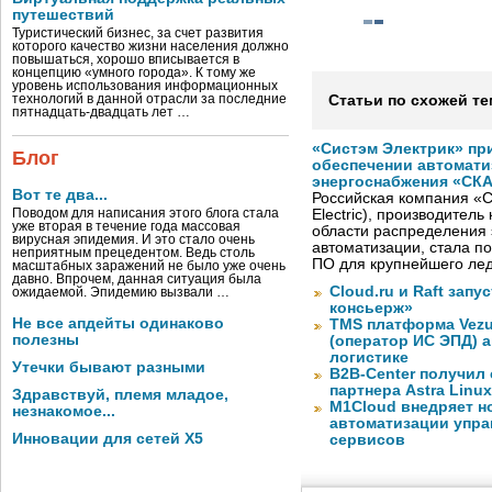
путешествий
Туристический бизнес, за счет развития
которого качество жизни населения должно
повышаться, хорошо вписывается в
концепцию «умного города». К тому же
уровень использования информационных
технологий в данной отрасли за последние
Статьи по схожей те
пятнадцать-двадцать лет …
«Систэм Электрик» пр
Блог
обеспечении автомати
энергоснабжения «СК
Вот те два...
Российская компания «С
Поводом для написания этого блога стала
Electric), производител
уже вторая в течение года массовая
области распределения 
вирусная эпидемия. И это стало очень
автоматизации, стала п
неприятным прецедентом. Ведь столь
ПО для крупнейшего лед
масштабных заражений не было уже очень
давно. Впрочем, данная ситуация была
Cloud.ru и Raft запу
ожидаемой. Эпидемию вызвали …
консьерж»
Не все апдейты одинаково
TMS платформа Vezu
полезны
(оператор ИС ЭПД) 
логистике
Утечки бывают разными
B2B-Center получил 
партнера Astra Linux
Здравствуй, племя младое,
M1Cloud внедряет н
незнакомое...
автоматизации упра
Инновации для сетей X5
сервисов