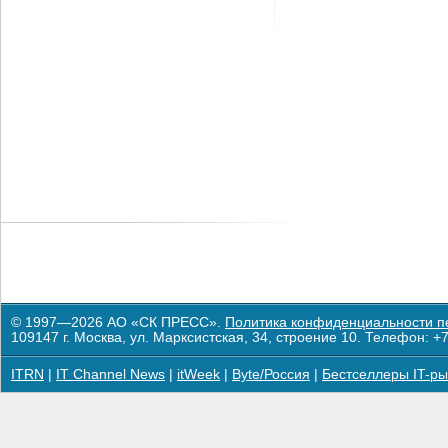
© 1997—2026 АО «СК ПРЕСС».
Политика конфиденциальности п
109147 г. Москва, ул. Марксистская, 34, строение 10. Телефон: +7
ITRN
|
IT Channel News
|
itWeek
|
Byte/Россия
|
Бестселлеры IT-ры