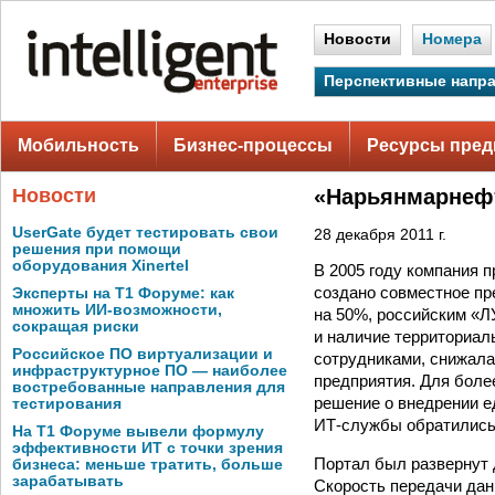
Новости
Номера
Перспективные напр
Мобильность
Бизнес-процессы
Ресурсы пред
Новости
«Нарьянмарнефт
UserGate будет тестировать свои
28 декабря 2011 г.
решения при помощи
оборудования Xinertel
В 2005 году компания 
создано совместное пр
Эксперты на Т1 Форуме: как
множить ИИ-возможности,
на 50%, российским «Л
сокращая риски
и наличие территориа
Российское ПО виртуализации и
сотрудниками, снижала
инфраструктурное ПО — наиболее
предприятия. Для боле
востребованные направления для
решение о внедрении 
тестирования
ИТ-службы обратились в
На Т1 Форуме вывели формулу
эффективности ИТ с точки зрения
Портал был развернут 
бизнеса: меньше тратить, больше
зарабатывать
Скорость передачи дан