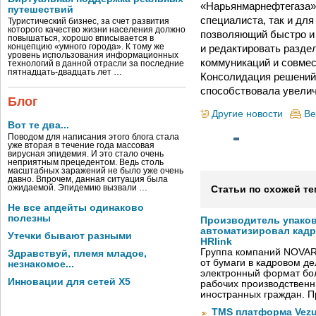
«Нарьянмарнефтегаза», 
путешествий
специалиста, так и дл
Туристический бизнес, за счет развития
которого качество жизни населения должно
позволяющий быстро и 
повышаться, хорошо вписывается в
и редактировать разде
концепцию «умного города». К тому же
уровень использования информационных
коммуникаций и совмес
технологий в данной отрасли за последние
пятнадцать-двадцать лет …
Консолидация решений 
способствовала увелич
Блог
Другие новости
Ве
Вот те два...
Поводом для написания этого блога стала
уже вторая в течение года массовая
вирусная эпидемия. И это стало очень
неприятным прецедентом. Ведь столь
масштабных заражений не было уже очень
давно. Впрочем, данная ситуация была
ожидаемой. Эпидемию вызвали …
Статьи по схожей те
Не все апдейты одинаково
полезны
Производитель упако
автоматизировал кад
Утечки бывают разными
HRlink
Группа компаний NOVAR
Здравствуй, племя младое,
от бумаги в кадровом д
незнакомое...
электронный формат бол
Инновации для сетей X5
рабочих производствен
иностранных граждан. П
TMS платформа Vezu