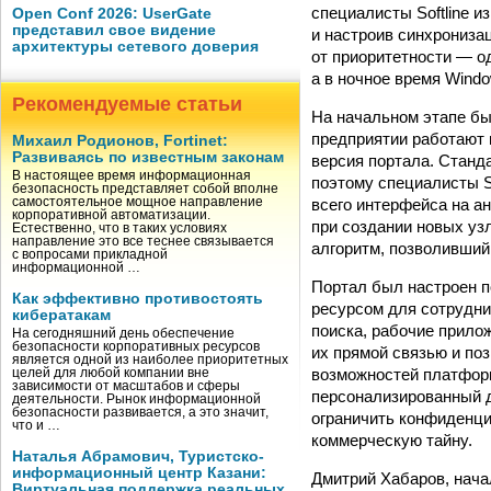
специалисты Softline 
Open Conf 2026: UserGate
представил свое видение
и настроив синхрониз
архитектуры сетевого доверия
от приоритетности — о
а в ночное время Wind
Рекомендуемые статьи
На начальном этапе бы
предприятии работают 
Михаил Родионов, Fortinet:
Развиваясь по известным законам
версия портала. Станд
В настоящее время информационная
поэтому специалисты S
безопасность представляет собой вполне
всего интерфейса на а
самостоятельное мощное направление
корпоративной автоматизации.
при создании новых уз
Естественно, что в таких условиях
направление это все теснее связывается
алгоритм, позволивший
с вопросами прикладной
информационной …
Портал был настроен 
Как эффективно противостоять
ресурсом для сотрудн
кибератакам
поиска, рабочие прило
На сегодняшний день обеспечение
безопасности корпоративных ресурсов
их прямой связью и по
является одной из наиболее приоритетных
возможностей платформы
целей для любой компании вне
зависимости от масштабов и сферы
персонализированный д
деятельности. Рынок информационной
безопасности развивается, а это значит,
ограничить конфиденци
что и …
коммерческую тайну.
Наталья Абрамович, Туристско-
информационный центр Казани:
Дмитрий Хабаров, нача
Виртуальная поддержка реальных