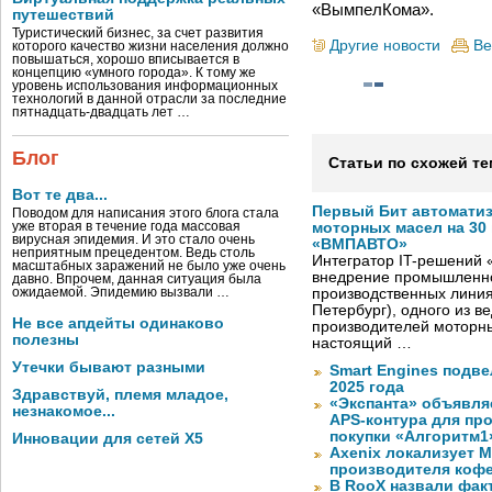
«ВымпелКома».
путешествий
Туристический бизнес, за счет развития
Другие новости
Ве
которого качество жизни населения должно
повышаться, хорошо вписывается в
концепцию «умного города». К тому же
уровень использования информационных
технологий в данной отрасли за последние
пятнадцать-двадцать лет …
Блог
Статьи по схожей те
Вот те два...
Первый Бит автомати
Поводом для написания этого блога стала
уже вторая в течение года массовая
моторных масел на 30
вирусная эпидемия. И это стало очень
«ВМПАВТО»
неприятным прецедентом. Ведь столь
Интегратор IT-решений
масштабных заражений не было уже очень
внедрение промышленно
давно. Впрочем, данная ситуация была
ожидаемой. Эпидемию вызвали …
производственных лини
Петербург), одного из в
Не все апдейты одинаково
производителей моторны
полезны
настоящий …
Утечки бывают разными
Smart Engines подве
2025 года
Здравствуй, племя младое,
«Экспанта» объявля
незнакомое...
APS-контура для пр
покупки «Алгоритм1
Инновации для сетей X5
Axenix локализует 
производителя коф
В RooX назвали фак