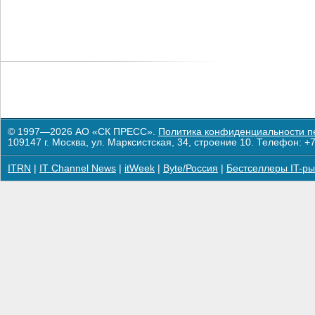
© 1997—2026 АО «СК ПРЕСС».
Политика конфиденциальности п
109147 г. Москва, ул. Марксистская, 34, строение 10. Телефон: +7
ITRN
|
IT Channel News
|
itWeek
|
Byte/Россия
|
Бестселлеры IT-ры