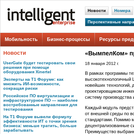
Новости
Номера
Перспективные напр
Мобильность
Бизнес-процессы
Ресурсы пред
Новости
«ВымпелКом» пр
UserGate будет тестировать свои
18 января 2012 г.
решения при помощи
оборудования Xinertel
В рамках программы те
высокотехнологичный 
Эксперты на Т1 Форуме: как
множить ИИ-возможности,
новейших технологий, 
сокращая риски
проектировщиком инжен
Российское ПО виртуализации и
систему производства 
инфраструктурное ПО — наиболее
востребованные направления для
Каждый модуль предста
тестирования
от внешней среды по в
На Т1 Форуме вывели формулу
стандартами. Помимо м
эффективности ИТ с точки зрения
децентрализованные си
бизнеса: меньше тратить, больше
зарабатывать
Преимущество выбранн