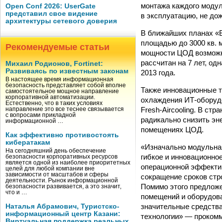
монтажа каждого модул
Open Conf 2026: UserGate
представил свое видение
в эксплуатацию, не до
архитектуры сетевого доверия
В ближайших планах «
площадью до 3000 кв. 
Рекомендуемые статьи
мощности ЦОД возможно
рассчитан на 7 лет, од
Михаил Родионов, Fortinet:
Развиваясь по известным законам
2013 года.
В настоящее время информационная
безопасность представляет собой вполне
Также инновационные т
самостоятельное мощное направление
корпоративной автоматизации.
охлаждения ИТ-оборудо
Естественно, что в таких условиях
Fresh-Aircooling. В ст
направление это все теснее связывается
с вопросами прикладной
радикально снизить эн
информационной …
помещениях ЦОД.
Как эффективно противостоять
кибератакам
«Изначально модульна
На сегодняшний день обеспечение
гибкое и инновационн
безопасности корпоративных ресурсов
является одной из наиболее приоритетных
операционной эффекти
целей для любой компании вне
зависимости от масштабов и сферы
сокращение сроков стр
деятельности. Рынок информационной
Помимо этого предлож
безопасности развивается, а это значит,
что и …
помещений и оборудова
значительные средства
Наталья Абрамович, Туристско-
информационный центр Казани:
технологии» — проком
Виртуальная поддержка реальных