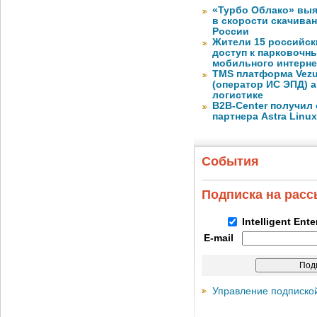
«Турбо Облако» выя
в скорости скачива
России
Жители 15 российск
доступ к парковочн
мобильного интерне
TMS платформа Vezu
(оператор ИС ЭПД) 
логистике
B2B-Center получил 
партнера Astra Linux
События
Подписка на рас
Intelligent Ent
E-mail
Управление подписко