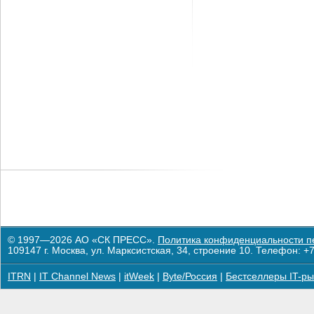
© 1997—2026 АО «СК ПРЕСС».
Политика конфиденциальности п
109147 г. Москва, ул. Марксистская, 34, строение 10. Телефон: +7
ITRN
|
IT Channel News
|
itWeek
|
Byte/Россия
|
Бестселлеры IT-ры