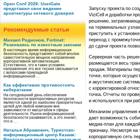
Open Conf 2026: UserGate
Запуску проекта по со
представил свое видение
архитектуры сетевого доверия
ViziCell и доработки 
решению, затрагивающе
на терминальных узлах
Рекомендуемые статьи
приступить к установк
переход с промежуточн
Михаил Родионов, Fortinet:
Развиваясь по известным законам
до сдачи проекта позв
В настоящее время информационная
безопасность представляет собой вполне
Серверная часть решен
самостоятельное мощное направление
корпоративной автоматизации.
размещается весь тран
Естественно, что в таких условиях
продаж. Материалы пер
направление это все теснее связывается
с вопросами прикладной
точке, которые осущес
информационной …
и акустические систем
Как эффективно противостоять
с корректировкой относ
кибератакам
точка. Отчеты по пров
На сегодняшний день обеспечение
безопасности корпоративных ресурсов
и используются при ра
является одной из наиболее приоритетных
целей для любой компании вне
зависимости от масштабов и сферы
Механизм управления к
деятельности. Рынок информационной
дает возможность соби
безопасности развивается, а это значит,
что и …
медиа-план для каждой
признаку. Несмотря на
Наталья Абрамович, Туристско-
информационный центр Казани:
корпоративную сеть пе
Виртуальная поддержка реальных