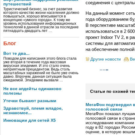
соединения с централь
путешествий
Туристический бизнес, за счет развития
На данный момент сеть
которого качество жизни населения должно
повышаться, хорошо вписывается в
года оборудованием бу
концепцию «умного города». К тому же
уровень использования информационных
В перспективе масштаб
технологий в данной отрасли за последние
использоваться в 2 60
пятнадцать-двадцать лет …
проект Indoor TV 2, в 
Блог
системы для автоматиз
на обеспечение полной
Вот те два...
Поводом для написания этого блога стала
Другие новости
Ве
уже вторая в течение года массовая
вирусная эпидемия. И это стало очень
неприятным прецедентом. Ведь столь
масштабных заражений не было уже очень
давно. Впрочем, данная ситуация была
ожидаемой. Эпидемию вызвали …
Не все апдейты одинаково
Статьи по схожей те
полезны
Утечки бывают разными
МегаФон подтвердил в
Здравствуй, племя младое,
голосовой связи
незнакомое...
МегаФон показал лучшие
голосовой связи в стран
Инновации для сетей X5
исследование компании
году в 82 городах Росси
оценке, в которую вошл