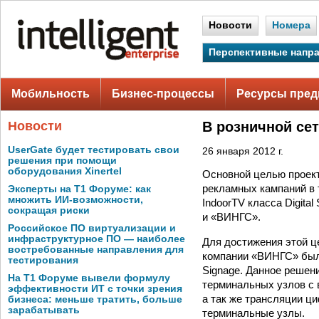
Новости
Номера
Перспективные напр
Мобильность
Бизнес-процессы
Ресурсы пред
Новости
В розничной се
UserGate будет тестировать свои
26 января 2012 г.
решения при помощи
оборудования Xinertel
Основной целью проект
рекламных кампаний в 
Эксперты на Т1 Форуме: как
множить ИИ-возможности,
IndoorTV класса Digit
сокращая риски
и «ВИНГС».
Российское ПО виртуализации и
инфраструктурное ПО — наиболее
Для достижения этой 
востребованные направления для
компании «ВИНГС» было 
тестирования
Signage. Данное решен
На Т1 Форуме вывели формулу
терминальных узлов с 
эффективности ИТ с точки зрения
а так же трансляции ц
бизнеса: меньше тратить, больше
зарабатывать
терминальные узлы.