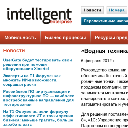
Новости
Номера
Перспективные напр
Мобильность
Бизнес-процессы
Ресурсы пред
Новости
«Водная техник
UserGate будет тестировать свои
6 февраля 2012 г.
решения при помощи
оборудования Xinertel
Руководство компании 
обеспечила бы точный 
Эксперты на Т1 Форуме: как
множить ИИ-возможности,
розничные точки. Такж
сокращая риски
продажам компании, опт
Российское ПО виртуализации и
занимается монтажом и
инфраструктурное ПО — наиболее
планировать и контрол
востребованные направления для
автоматизировать и уче
тестирования
На Т1 Форуме вывели формулу
Для решения поставле
эффективности ИТ с точки зрения
8», «1С: Управление п
бизнеса: меньше тратить, больше
зарабатывать
Партнером по внедрени