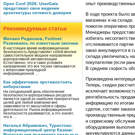
опыт производственных
Open Conf 2026: UserGate
представил свое видение
архитектуры сетевого доверия
В ходе проекта было а
магазинах и на складе
помогли оперативно пр
Рекомендуемые статьи
Менеджеры предоставл
избегать несоответств
Михаил Родионов, Fortinet:
Развиваясь по известным законам
отслеживаются партии 
В настоящее время информационная
заказ аннулируется в 
безопасность представляет собой вполне
склада увеличилась на
самостоятельное мощное направление
корпоративной автоматизации.
покупателям (если рань
Естественно, что в таких условиях
направление это все теснее связывается
В среднем скорость обс
с вопросами прикладной
информационной …
Произведена интеграци
Как эффективно противостоять
Теперь, скидки рассчи
кибератакам
исключает возможность
На сегодняшний день обеспечение
безопасности корпоративных ресурсов
рентабельность продаж
является одной из наиболее приоритетных
информацию по итогам 
целей для любой компании вне
зависимости от масштабов и сферы
сделок, составе заказ
деятельности. Рынок информационной
безопасности развивается, а это значит,
производственным пред
что и …
и сервисному обслужив
Наталья Абрамович, Туристско-
оборудования выполняют
информационный центр Казани:
аккумулируются данные
Виртуальная поддержка реальных