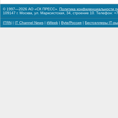
© 1997—2026 АО «СК ПРЕСС».
Политика конфиденциальности п
109147 г. Москва, ул. Марксистская, 34, строение 10. Телефон: +7
ITRN
|
IT Channel News
|
itWeek
|
Byte/Россия
|
Бестселлеры IT-ры