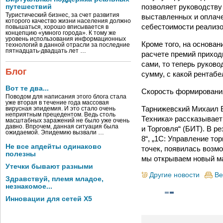
позволяет руководству
путешествий
Туристический бизнес, за счет развития
выставленных и оплаче
которого качество жизни населения должно
себестоимости реализов
повышаться, хорошо вписывается в
концепцию «умного города». К тому же
уровень использования информационных
Кроме того, на основа
технологий в данной отрасли за последние
пятнадцать-двадцать лет …
расчете премий приход
сами, то теперь руково
Блог
сумму, с какой рентабел
Вот те два...
Скорость формирования
Поводом для написания этого блога стала
уже вторая в течение года массовая
Тарнижевский Михаил Б
вирусная эпидемия. И это стало очень
неприятным прецедентом. Ведь столь
Техника» рассказывает
масштабных заражений не было уже очень
давно. Впрочем, данная ситуация была
и Торговля“ (БИТ). В 
ожидаемой. Эпидемию вызвали …
8“, „1С: Управление то
Не все апдейты одинаково
точек, появилась возм
полезны
мы открываем новый ма
Утечки бывают разными
Другие новости
Ве
Здравствуй, племя младое,
незнакомое...
Инновации для сетей X5