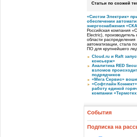
Статьи по схожей те
«Систэм Электрик» пр
обеспечении автомати
энергоснабжения «СК
Российская компания «С
Electric), производител
области распределения 
автоматизации, стала п
ПО для крупнейшего лед
Cloud.ru и Raft запу
консьерж»
Аналитика RED Secur
взломов происходит
подрядчиков
«Мега Сервис» воше
«Софтлайн Коннект» 
работу единой горя
компании «Термотех
События
Подписка на рас