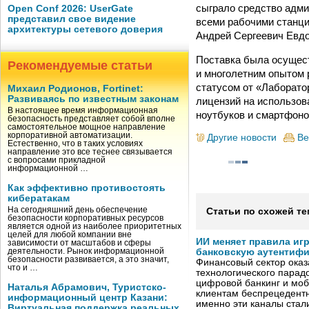
сыграло средство админ
Open Conf 2026: UserGate
представил свое видение
всеми рабочими станци
архитектуры сетевого доверия
Андрей Сергеевич Евд
Поставка была осущест
Рекомендуемые статьи
и многолетним опытом 
статусом от «Лаборатор
Михаил Родионов, Fortinet:
Развиваясь по известным законам
лицензий на использов
В настоящее время информационная
ноутбуков и смартфоно
безопасность представляет собой вполне
самостоятельное мощное направление
корпоративной автоматизации.
Другие новости
Ве
Естественно, что в таких условиях
направление это все теснее связывается
с вопросами прикладной
информационной …
Как эффективно противостоять
кибератакам
На сегодняшний день обеспечение
Статьи по схожей те
безопасности корпоративных ресурсов
является одной из наиболее приоритетных
целей для любой компании вне
ИИ меняет правила иг
зависимости от масштабов и сферы
деятельности. Рынок информационной
банковскую аутентиф
безопасности развивается, а это значит,
Финансовый сектор оказ
что и …
технологического парадо
цифровой банкинг и мо
Наталья Абрамович, Туристско-
клиентам беспрецедентн
информационный центр Казани:
именно эти каналы стал
Виртуальная поддержка реальных