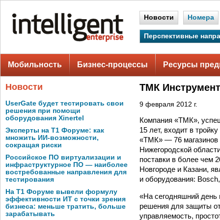
Новости
Номера
Перспективные напр
Мобильность
Бизнес-процессы
Ресурсы пред
Новости
ТМК Инструмент
UserGate будет тестировать свои
9 февраля 2012 г.
решения при помощи
оборудования Xinertel
Компания «ТМК», успе
15 лет, входит в трой
Эксперты на Т1 Форуме: как
множить ИИ-возможности,
«ТМК» — 76 магазинов 
сокращая риски
Нижегородской области
Российское ПО виртуализации и
поставки в более чем 
инфраструктурное ПО — наиболее
Новгороде и Казани, я
востребованные направления для
и оборудования: Bosch, 
тестирования
На Т1 Форуме вывели формулу
«На сегодняшний день 
эффективности ИТ с точки зрения
решения для защиты от
бизнеса: меньше тратить, больше
зарабатывать
управляемость, просто