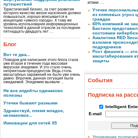
атаки …
путешествий
Туристический бизнес, за счет развития
Утечки персональны
которого качество жизни населения должно
из ключевых угроз 
повышаться, хорошо вписывается в
граждан
концепцию «умного города». К тому же
60% компаний не за
уровень использования информационных
технологий в данной отрасли за последние
Бастион представил
пятнадцать-двадцать лет …
состоянии кибербез
Аналитика RED Secur
взломов происходит
Блог
подрядчиков
Рост фишинга — это
Вот те два...
масштабирования ат
Поводом для написания этого блога стала
защиты
уже вторая в течение года массовая
вирусная эпидемия. И это стало очень
неприятным прецедентом. Ведь столь
масштабных заражений не было уже очень
давно. Впрочем, данная ситуация была
События
ожидаемой. Эпидемию вызвали …
Не все апдейты одинаково
Подписка на рас
полезны
Утечки бывают разными
Intelligent Ent
Здравствуй, племя младое,
E-mail
незнакомое...
Инновации для сетей X5
Управление подписко