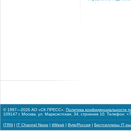
© 1997—2026 АО «СК ПРЕСС».
Политика конфиденциальности п
109147 г. Москва, ул. Марксистская, 34, строение 10. Телефон: +7
ITRN
|
IT Channel News
|
itWeek
|
Byte/Россия
|
Бестселлеры IT-ры