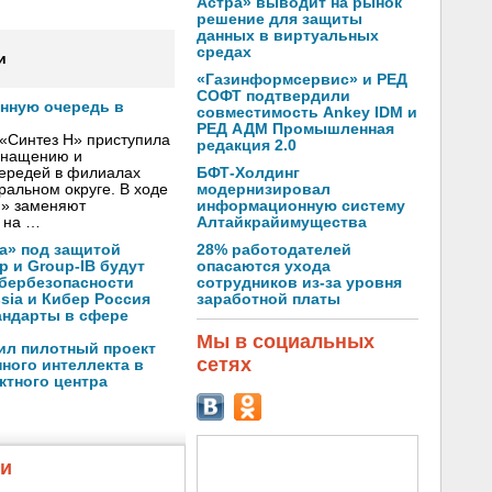
Астра» выводит на рынок
решение для защиты
данных в виртуальных
средах
и
«Газинформсервис» и РЕД
СОФТ подтвердили
онную очередь в
совместимость Ankey IDM и
РЕД АДМ Промышленная
«Синтез Н» приступила
редакция 2.0
оснащению и
БФТ-Холдинг
чередей в филиалах
модернизировал
альном округе. В ходе
информационную систему
Н» заменяют
Алтайкрайимущества
 на …
28% работодателей
а» под защитой
опасаются ухода
p и Group-IB будут
сотрудников из-за уровня
ибербезопасности
заработной платы
ssia и Кибер Россия
андарты в сфере
Мы в социальных
ил пилотный проект
сетях
ного интеллекта в
ктного центра
жи