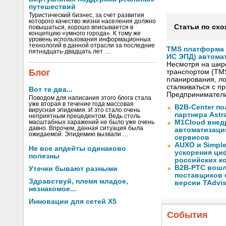
путешествий
Туристический бизнес, за счет развития
которого качество жизни населения должно
Статьи по схо
повышаться, хорошо вписывается в
концепцию «умного города». К тому же
уровень использования информационных
технологий в данной отрасли за последние
TMS платформа V
пятнадцать-двадцать лет …
ИС ЭПД) автома
Несмотря на шир
Блог
транспортом (TM
планирования, ло
сталкиваться с 
Вот те два...
Предприниматели
Поводом для написания этого блога стала
уже вторая в течение года массовая
B2B-Center по
вирусная эпидемия. И это стало очень
партнера Astr
неприятным прецедентом. Ведь столь
M1Cloud внед
масштабных заражений не было уже очень
давно. Впрочем, данная ситуация была
автоматизаци
ожидаемой. Эпидемию вызвали …
сервисов
AUXO и Simpl
Не все апдейты одинаково
ускорения ци
полезны
российских к
B2B-РТС вошл
Утечки бывают разными
поставщиков 
Здравствуй, племя младое,
версии TAdvis
незнакомое...
Инновации для сетей X5
События