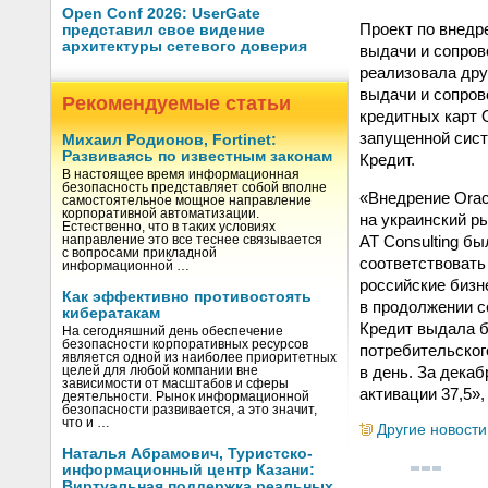
Open Conf 2026: UserGate
Проект по внедр
представил свое видение
архитектуры сетевого доверия
выдачи и сопров
реализовала дру
выдачи и сопров
Рекомендуемые статьи
кредитных карт 
запущенной сис
Михаил Родионов, Fortinet:
Развиваясь по известным законам
Кредит.
В настоящее время информационная
безопасность представляет собой вполне
«Внедрение Orac
самостоятельное мощное направление
корпоративной автоматизации.
на украинский р
Естественно, что в таких условиях
AT Consulting б
направление это все теснее связывается
с вопросами прикладной
соответствовать
информационной …
российские бизн
Как эффективно противостоять
в продолжении с
кибератакам
Кредит выдала б
На сегодняшний день обеспечение
безопасности корпоративных ресурсов
потребительског
является одной из наиболее приоритетных
в день. За дека
целей для любой компании вне
зависимости от масштабов и сферы
активации 37,5»
деятельности. Рынок информационной
безопасности развивается, а это значит,
что и …
Другие новости
Наталья Абрамович, Туристско-
информационный центр Казани:
Виртуальная поддержка реальных