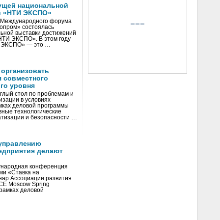
ущей национальной
и «НТИ ЭКСПО»
V Международного форума
нопром» состоялась
ьной выставки достижений
«НТИ ЭКСПО». В этом году
И ЭКСПО» — это …
 организовать
я совместного
го уровня
глый стол по проблемам и
зации в условиях
мках деловой программы
вные технологические
тизации и безопасности …
управлению
едприятия делают
ународная конференция
ми «Ставка на
инар Ассоциации развития
CE Moscow Spring
рамках деловой