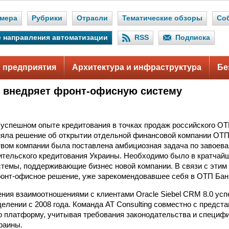
мера
Рубрики
Отрасли
Тематические обзоры
Со
 направления автоматизации
RSS
Подписка
 предприятия
Архитектура и инфраструктура
Бе
 внедряет фронт-офисную систему
успешном опыте кредитования в точках продаж российского ОТП
яла решение об открытии отдельной финансовой компании ОТП 
вом компании была поставлена амбициозная задача по завоев
ительского кредитования Украины. Необходимо было в кратчайш
темы, поддерживающие бизнес новой компании. В связи с этим
онт-офисное решение, уже зарекомендовавшее себя в ОТП Бан
ния взаимоотношениями с клиентами Oracle Siebel CRM 8.0 ус
делении с 2008 года. Команда AT Consulting совместно с предст
 платформу, учитывая требования законодательства и специфи
раины.