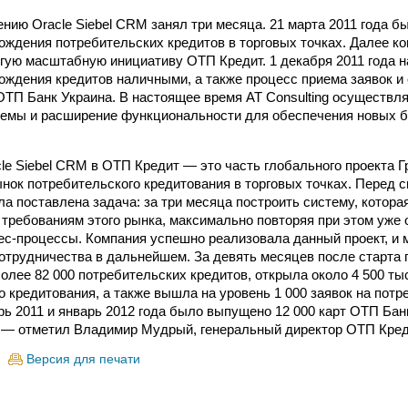
ению Oracle Siebel CRM занял три месяца. 21 марта 2011 года 
ождения потребительских кредитов в торговых точках. Далее ко
гую масштабную инициативу ОТП Кредит. 1 декабря 2011 года 
ождения кредитов наличными, а также процесс приема заявок и
ОТП Банк Украина. В настоящее время AT Consulting осуществл
темы и расширение функциональности для обеспечения новых 
le Siebel CRM в ОТП Кредит — это часть глобального проекта 
ынок потребительского кредитования в торговых точках. Перед 
ыла поставлена задача: за три месяца построить систему, котор
 требованиям этого рынка, максимально повторяя при этом уже
ес-процессы. Компания успешно реализовала данный проект, и
отрудничества в дальнейшем. За девять месяцев после старта
олее 82 000 потребительских кредитов, открыла около 4 500 ты
о кредитования, а также вышла на уровень 1 000 заявок на пот
брь 2011 и январь 2012 года было выпущено 12 000 карт ОТП Бан
, — отметил Владимир Мудрый, генеральный директор ОТП Кред
Версия для печати