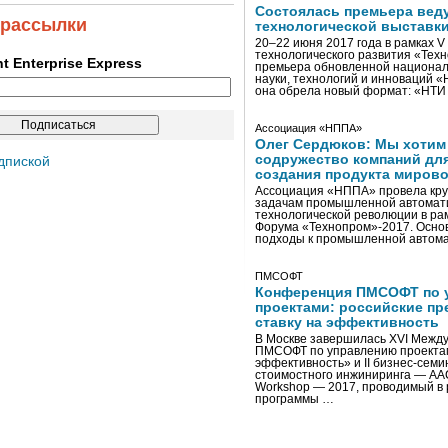
Состоялась премьера вед
 рассылки
технологической выставк
20–22 июня 2017 года в рамках 
технологического развития «Тех
ent Enterprise Express
премьера обновленной национал
науки, технологий и инноваций 
она обрела новый формат: «НТ
Ассоциация «НППА»
Олег Сердюков: Мы хотим
содружество компаний дл
дпиской
создания продукта мирово
Ассоциация «НППА» провела кру
задачам промышленной автомати
технологической революции в ра
Форума «Технопром»-2017. Осно
подходы к промышленной автома
ПМСОФТ
Конференция ПМСОФТ по 
проектами: российские пр
ставку на эффективность
В Москве завершилась XVI Межд
ПМСОФТ по управлению проекта
эффективность» и II бизнес-сем
стоимостного инжиниринга — AA
Workshop — 2017, проводимый в 
программы …