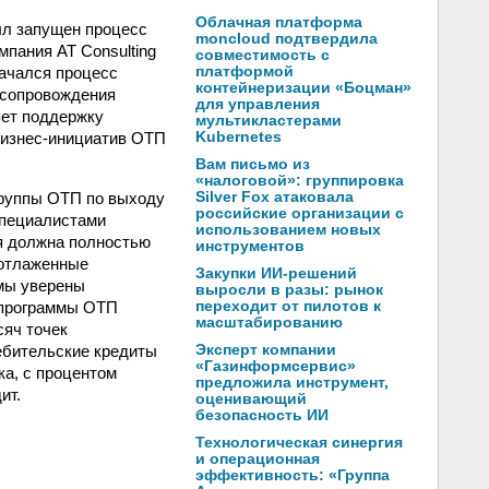
Облачная платформа
был запущен процесс
moncloud подтвердила
мпания AT Consulting
совместимость с
начался процесс
платформой
контейнеризации «Боцман»
 сопровождения
для управления
яет поддержку
мультикластерами
бизнес-инициатив ОТП
Kubernetes
Вам письмо из
«налоговой»: группировка
Группы ОТП по выходу
Silver Fox атаковала
российские организации с
специалистами
использованием новых
ая должна полностью
инструментов
 отлаженные
Закупки ИИ-решений
 мы уверены
выросли в разы: рынок
 программы ОТП
переходит от пилотов к
масштабированию
сяч точек
ребительские кредиты
Эксперт компании
«Газинформсервис»
ка, с процентом
предложила инструмент,
ит.
оценивающий
безопасность ИИ
Технологическая синергия
и операционная
эффективность: «Группа