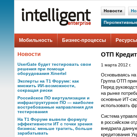
Новости
Но
Перспективные
Мобильность
Бизнес-процессы
Ресурсы
Новости
ОТП Кредит
UserGate будет тестировать свои
1 марта 2012 г.
решения при помощи
оборудования Xinertel
Основываясь на 
Группа ОТП прин
Эксперты на Т1 Форуме: как
множить ИИ-возможности,
Перед руководст
сокращая риски
на рынке потреб
Российское ПО виртуализации и
основные ИТ-сис
инфраструктурное ПО — наиболее
использовать фр
востребованные направления для
тестирования
Система управле
На Т1 Форуме вывели формулу
в российском от
эффективности ИТ с точки зрения
внедрила данную
бизнеса: меньше тратить, больше
зарабатывать
кредитования Ук