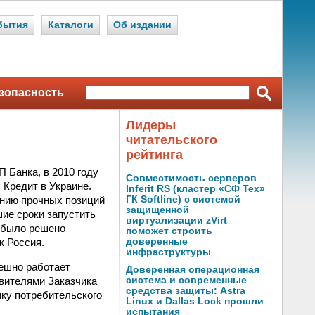
бытия
Каталоги
Об издании
зопасность
Лидеры
читательского
рейтинга
 Банка, в 2010 году
Совместимость серверов
Кредит в Украине.
Inferit RS (кластер «СФ Тех»
анию прочных позиций
ГК Softline) с системой
защищенной
ие сроки запустить
виртуализации zVirt
 было решено
поможет строить
к Россия.
доверенные
инфраструктуры
пешно работает
Доверенная операционная
авителями Заказчика
система и современные
средства защиты: Astra
ку потребительского
Linux и Dallas Lock прошли
испытания