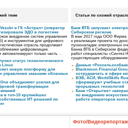
жей теме
Статьи по схожей отрасл
ezubr и ГК «Астрал» (оператор
Банк ВТБ запускает электр
тизировали ЭДО в логистике
Сибирском регионе
окое внедрение систем управления
В мае 2017 года ООО Фирма 
S) и инструментов для цифрового
к реализации проекта по до
гистическая отрасль продолжает
пусконаладке электронных о
проблемами цифровизации.
Банка ВТБ в Сибирском федер
 автоматизируют только часть …
работ специалисты «Синтез 
существующее оборудование
лучил статус технологического
a Linux
Данные «Россельхозбанк
ряет новую платформу для
Blackmoon Financial Grou
и управления заказами облачных
сотрудничать в сфере к
ВЭБ, АСИ, WorldSkills Ru
eOne объединяют усилия для
сформируют учебные ст
фровой трансформации
прорывных технологий
омпаний
Банк «Открытие» заверш
а в топ-10 крупнейших
по внедрению искусствен
собственных ИТ-решений по
работе операторов конта
er
Фото/Видеорепорта