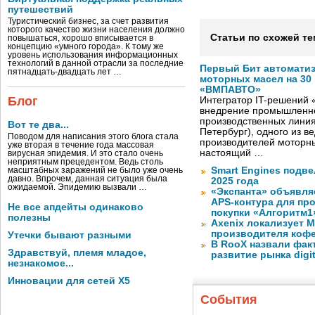
путешествий
Туристический бизнес, за счет развития
которого качество жизни населения должно
Статьи по схожей те
повышаться, хорошо вписывается в
концепцию «умного города». К тому же
уровень использования информационных
технологий в данной отрасли за последние
Первый Бит автомати
пятнадцать-двадцать лет …
моторных масел на 30
«ВМПАВТО»
Блог
Интегратор IT-решений
внедрение промышленно
производственных лини
Вот те два...
Петербург), одного из в
Поводом для написания этого блога стала
производителей моторны
уже вторая в течение года массовая
настоящий …
вирусная эпидемия. И это стало очень
неприятным прецедентом. Ведь столь
Smart Engines подве
масштабных заражений не было уже очень
давно. Впрочем, данная ситуация была
2025 года
ожидаемой. Эпидемию вызвали …
«Экспанта» объявля
APS-контура для пр
Не все апдейты одинаково
покупки «Алгоритм1
полезны
Axenix локализует 
производителя коф
Утечки бывают разными
В RooX назвали фак
Здравствуй, племя младое,
развитие рынка digita
незнакомое...
Инновации для сетей X5
События