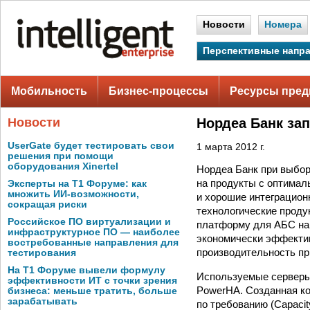
Новости
Номера
Перспективные напр
Мобильность
Бизнес-процессы
Ресурсы пред
Новости
Нордеа Банк за
UserGate будет тестировать свои
1 марта 2012 г.
решения при помощи
оборудования Xinertel
Нордеа Банк при выбо
на продукты с оптимал
Эксперты на Т1 Форуме: как
множить ИИ-возможности,
и хорошие интеграцион
сокращая риски
технологические проду
Российское ПО виртуализации и
платформу для АБС на 
инфраструктурное ПО — наиболее
экономически эффектив
востребованные направления для
производительность пр
тестирования
На Т1 Форуме вывели формулу
Используемые серверы
эффективности ИТ с точки зрения
PowerHA. Созданная к
бизнеса: меньше тратить, больше
зарабатывать
по требованию (Capaci