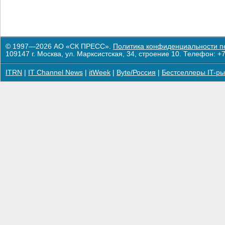
© 1997—2026 АО «СК ПРЕСС».
Политика конфиденциальности п
109147 г. Москва, ул. Марксистская, 34, строение 10. Телефон: +7
ITRN
|
IT Channel News
|
itWeek
|
Byte/Россия
|
Бестселлеры IT-ры