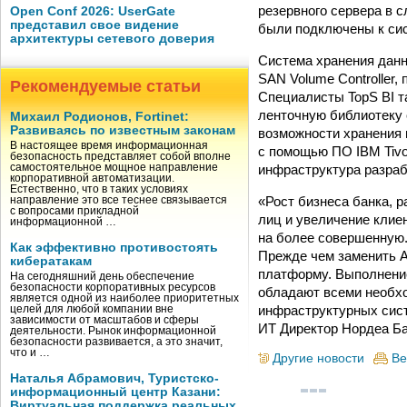
резервного сервера в с
Open Conf 2026: UserGate
представил свое видение
были подключены к сис
архитектуры сетевого доверия
Система хранения данн
SAN Volume Controller
Рекомендуемые статьи
Специалисты TopS BI т
ленточную библиотеку 
Михаил Родионов, Fortinet:
Развиваясь по известным законам
возможности хранения 
В настоящее время информационная
с помощью ПО IBM Tivol
безопасность представляет собой вполне
инфраструктура разраб
самостоятельное мощное направление
корпоративной автоматизации.
Естественно, что в таких условиях
«Рост бизнеса банка, 
направление это все теснее связывается
с вопросами прикладной
лиц и увеличение клие
информационной …
на более совершенную.
Как эффективно противостоять
Прежде чем заменить 
кибератакам
платформу. Выполнение
На сегодняшний день обеспечение
безопасности корпоративных ресурсов
обладают всеми необх
является одной из наиболее приоритетных
инфраструктурных сист
целей для любой компании вне
зависимости от масштабов и сферы
ИТ Директор Нордеа Ба
деятельности. Рынок информационной
безопасности развивается, а это значит,
что и …
Другие новости
Ве
Наталья Абрамович, Туристско-
информационный центр Казани:
Виртуальная поддержка реальных