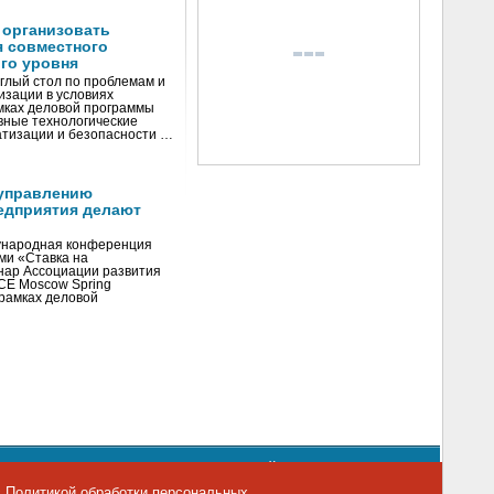
 организовать
я совместного
го уровня
глый стол по проблемам и
зации в условиях
мках деловой программы
вные технологические
тизации и безопасности …
управлению
едприятия делают
ународная конференция
ми «Ставка на
инар Ассоциации развития
CE Moscow Spring
рамках деловой
орядке использования материалов сайта
emag.ru
..
с
Политикой обработки персональных