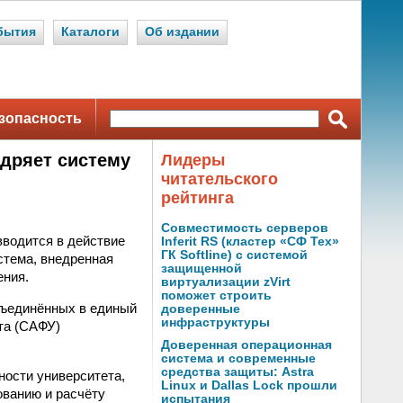
бытия
Каталоги
Об издании
зопасность
дряет систему
Лидеры
читательского
рейтинга
Совместимость серверов
вводится в действие
Inferit RS (кластер «СФ Тех»
ГК Softline) с системой
стема, внедренная
защищенной
ения.
виртуализации zVirt
поможет строить
бъединённых в единый
доверенные
инфраструктуры
та (САФУ)
Доверенная операционная
система и современные
средства защиты: Astra
ности университета,
Linux и Dallas Lock прошли
ованию и расчёту
испытания