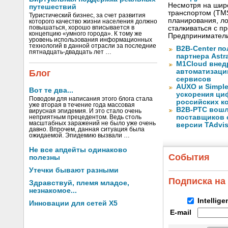
Несмотря на шир
путешествий
транспортом (TM
Туристический бизнес, за счет развития
планирования, ло
которого качество жизни населения должно
повышаться, хорошо вписывается в
сталкиваться с 
концепцию «умного города». К тому же
Предприниматели
уровень использования информационных
технологий в данной отрасли за последние
B2B-Center по
пятнадцать-двадцать лет …
партнера Astr
M1Cloud внед
автоматизаци
Блог
сервисов
AUXO и Simpl
Вот те два...
ускорения ци
Поводом для написания этого блога стала
российских к
уже вторая в течение года массовая
B2B-РТС вошл
вирусная эпидемия. И это стало очень
поставщиков 
неприятным прецедентом. Ведь столь
масштабных заражений не было уже очень
версии TAdvis
давно. Впрочем, данная ситуация была
ожидаемой. Эпидемию вызвали …
Не все апдейты одинаково
События
полезны
Утечки бывают разными
Подписка на
Здравствуй, племя младое,
незнакомое...
Intellig
Инновации для сетей X5
E-mail