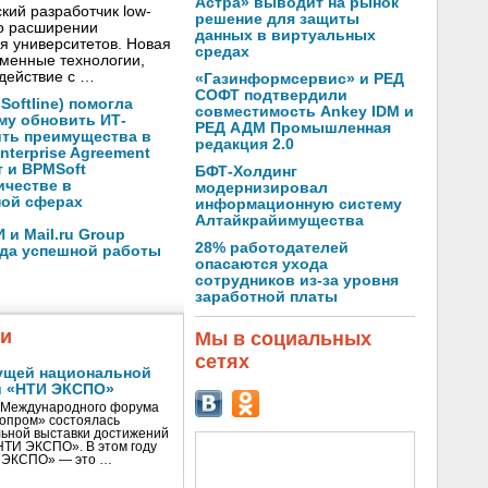
Астра» выводит на рынок
кий разработчик low-
решение для защиты
о расширении
данных в виртуальных
я университетов. Новая
средах
менные технологии,
действие с …
«Газинформсервис» и РЕД
СОФТ подтвердили
oftline) помогла
совместимость Ankey IDM и
му обновить ИТ-
РЕД АДМ Промышленная
ить преимущества в
редакция 2.0
nterprise Agreement
 и BPMSoft
БФТ-Холдинг
ичестве в
модернизировал
ной сферах
информационную систему
Алтайкрайимущества
и Mail.ru Group
28% работодателей
ода успешной работы
опасаются ухода
сотрудников из-за уровня
заработной платы
жи
Мы в социальных
сетях
ущей национальной
и «НТИ ЭКСПО»
V Международного форума
нопром» состоялась
ьной выставки достижений
«НТИ ЭКСПО». В этом году
И ЭКСПО» — это …