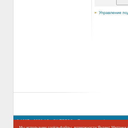
Управление по
© 1997—2026 АО «СК ПРЕСС».
Политика конфиденциальн
109147 г. Москва, ул. Марксистская, 34, строение 10. Теле
Мы используем cookie-файлы, возможности Яндекс.Метрики и