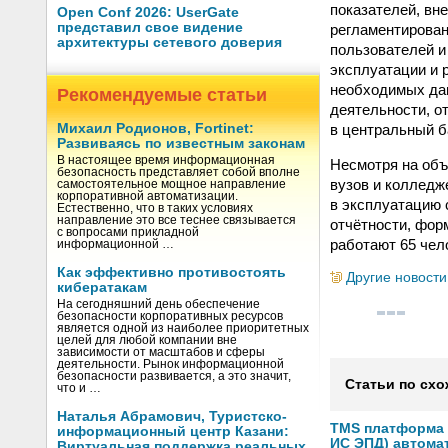
показателей, вн
Open Conf 2026: UserGate
представил свое видение
регламентирован
архитектуры сетевого доверия
пользователей и
эксплуатации и 
необходимых дан
Рекомендуемые статьи
деятельности, о
в центральный б
Михаил Родионов, Fortinet:
Развиваясь по известным законам
В настоящее время информационная
Несмотря на объ
безопасность представляет собой вполне
вузов и колледж
самостоятельное мощное направление
корпоративной автоматизации.
в эксплуатацию 
Естественно, что в таких условиях
направление это все теснее связывается
отчётности, фор
с вопросами прикладной
работают 65 чело
информационной …
Как эффективно противостоять
Другие новости
кибератакам
На сегодняшний день обеспечение
безопасности корпоративных ресурсов
является одной из наиболее приоритетных
целей для любой компании вне
зависимости от масштабов и сферы
деятельности. Рынок информационной
безопасности развивается, а это значит,
Статьи по схо
что и …
Наталья Абрамович, Туристско-
TMS платформа V
информационный центр Казани:
ИС ЭПД) автома
Виртуальная поддержка реальных