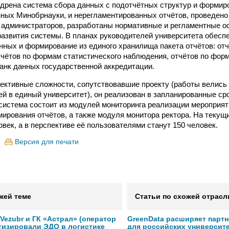
едрена система сбора данных с подотчётных структур и формир
ных Минобрнауки, и нерегламентированных отчётов, проведено
 администраторов, разработаны нормативные и регламентные о
развития системы. В планах руководителей университета обесп
ных и формирование из единого хранилища пакета отчётов: отч
тчётов по формам статистического наблюдения, отчётов по фо
анк данных государственной аккредитации.
ективные сложности, сопутствовавшие проекту (работы велись 
ей в единый университет), он реализован в запланированные ср
система состоит из модулей мониторинга реализации мероприят
мирования отчётов, а также модуля монитора ректора. На текущ
век, а в перспективе её пользователями станут 150 человек.
Версия для печати
жей теме
Статьи по схожей отрасл
ezubr и ГК «Астрал» (оператор
GreenData расширяет парт
тизировали ЭДО в логистике
для российских университ