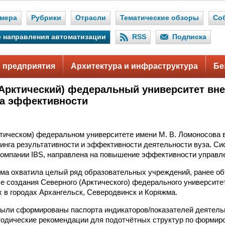
мера
Рубрики
Отрасли
Тематические обзоры
Со
 направления автоматизации
RSS
Подписка
 предприятия
Архитектура и инфраструктура
Бе
Арктический) федеральный университет вне
а эффективности
тическом) федеральном университете имени М. В. Ломоносова 
инга результативности и эффективности деятельности вуза. Си
омпании IBS, направлена на повышение эффективности управл
ма охватила целый ряд образовательных учреждений, ранее о
се создания Северного (Арктического) федерального университе
 в городах Архангельск, Северодвинск и Коряжма.
были сформированы паспорта индикаторов/показателей деятель
одические рекомендации для подотчётных структур по формир