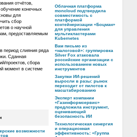
ования отчётов,
Облачная платформа
 обучение конечных
moncloud подтвердила
сновы для
совместимость с
платформой
ечить сбор
контейнеризации «Боцман»
етов о научной
для управления
рмам, предоставляемым
мультикластерами
Kubernetes
Вам письмо из
в период слияния ряда
«налоговой»: группировка
Silver Fox атаковала
оки. Сданная
российские организации с
ий/проектов, сбора
использованием новых
ий момент в системе
инструментов
Закупки ИИ-решений
выросли в разы: рынок
переходит от пилотов к
масштабированию
Эксперт компании
«Газинформсервис»
предложила инструмент,
оценивающий
безопасность ИИ
и
Технологическая синергия
и операционная
нерские возможности
эффективность: «Группа
етов