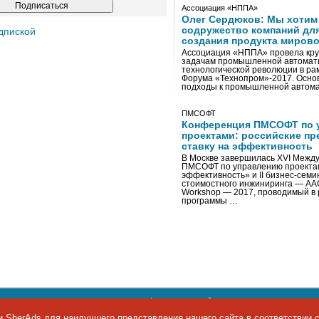
Ассоциация «НППА»
Олег Сердюков: Мы хотим
содружество компаний дл
дпиской
создания продукта мирово
Ассоциация «НППА» провела кру
задачам промышленной автомати
технологической революции в ра
Форума «Технопром»-2017. Осно
подходы к промышленной автома
ПМСОФТ
Конференция ПМСОФТ по 
проектами: российские пр
ставку на эффективность
В Москве завершилась XVI Межд
ПМСОФТ по управлению проекта
эффективность» и II бизнес-сем
стоимостного инжиниринга — AA
Workshop — 2017, проводимый в 
программы …
ости персональных данных
,
информация об авторских правах и п
фон: +7 495 974-22-60. Факс: +7 495 974-22-63. E-mail:
siteeditor@i
 SberAds для наилучшего представления нашего сайта в соответствии 