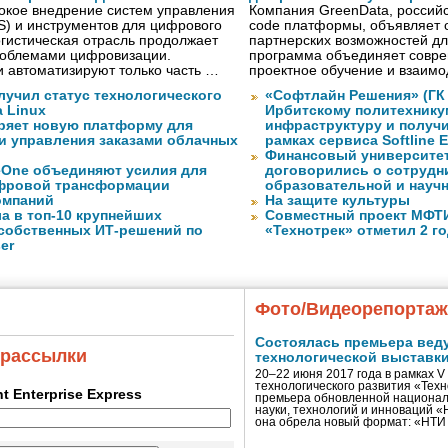
окое внедрение систем управления
Компания GreenData, российс
S) и инструментов для цифрового
code платформы, объявляет 
гистическая отрасль продолжает
партнерских возможностей дл
проблемами цифровизации.
программа объединяет совре
 автоматизируют только часть …
проектное обучение и взаимо
лучил статус технологического
«Софтлайн Решения» (ГК S
a Linux
Ирбитскому политехнику
ряет новую платформу для
инфраструктуру и получ
и управления заказами облачных
рамках сервиса Softline E
Финансовый университет
eOne объединяют усилия для
договорились о сотрудн
фровой трансформации
образовательной и науч
омпаний
На защите культуры
а в топ-10 крупнейших
Совместный проект МФТИ 
собственных ИТ-решений по
«Технотрек» отметил 2 г
er
Фото/Видеорепорта
Состоялась премьера вед
 рассылки
технологической выставк
20–22 июня 2017 года в рамках 
технологического развития «Тех
ent Enterprise Express
премьера обновленной национал
науки, технологий и инноваций 
она обрела новый формат: «НТ