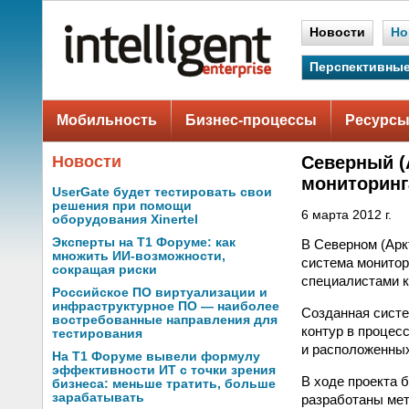
Новости
Но
Перспективные
Мобильность
Бизнес-процессы
Ресурсы
Новости
Северный (
мониторинг
UserGate будет тестировать свои
решения при помощи
6 марта 2012 г.
оборудования Xinertel
Эксперты на Т1 Форуме: как
В Северном (Арк
множить ИИ-возможности,
система монитор
сокращая риски
специалистами к
Российское ПО виртуализации и
инфраструктурное ПО — наиболее
Созданная систе
востребованные направления для
контур в процес
тестирования
и расположенных
На Т1 Форуме вывели формулу
эффективности ИТ с точки зрения
В ходе проекта 
бизнеса: меньше тратить, больше
зарабатывать
разработаны мет