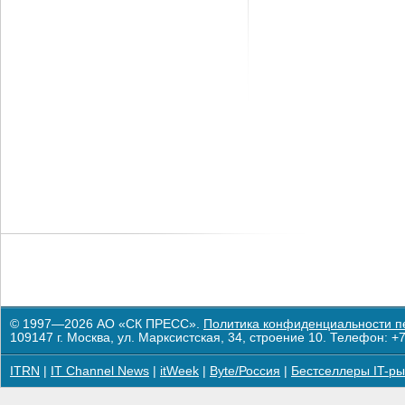
© 1997—2026 АО «СК ПРЕСС».
Политика конфиденциальности п
109147 г. Москва, ул. Марксистская, 34, строение 10. Телефон: +7
ITRN
|
IT Channel News
|
itWeek
|
Byte/Россия
|
Бестселлеры IT-ры