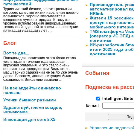
путешествий
Производитель упа
автоматизировал к
Туристический бизнес, за счет развития
которого качество жизни населения должно
HRlink
повышаться, хорошо вписывается в
Жители 15 российск
концепцию «умного города». К тому же
доступ к парковочн
уровень использования информационных
мобильного интерне
технологий в данной отрасли за последние
пятнадцать-двадцать лет …
TMS платформа Vezu
(оператор ИС ЭПД) 
логистике
Блог
ИИ-разработчик Sma
итоги 2025 года и 
Вот те два...
достижения
Поводом для написания этого блога стала
уже вторая в течение года массовая
вирусная эпидемия. И это стало очень
неприятным прецедентом. Ведь столь
События
масштабных заражений не было уже очень
давно. Впрочем, данная ситуация была
ожидаемой. Эпидемию вызвали …
Подписка на рас
Не все апдейты одинаково
полезны
Intelligent Ent
Утечки бывают разными
E-mail
Здравствуй, племя младое,
незнакомое...
Инновации для сетей X5
Управление подписко