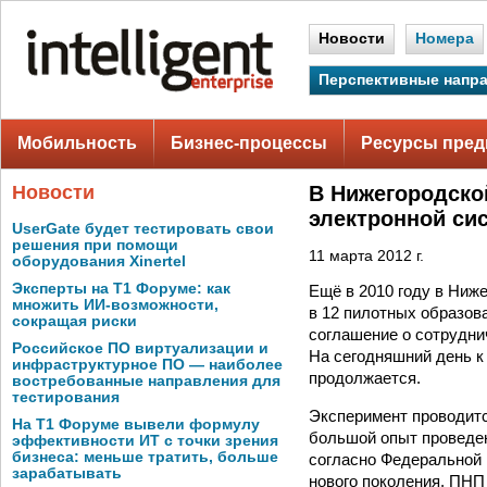
Новости
Номера
Перспективные напр
Мобильность
Бизнес-процессы
Ресурсы пред
Новости
В Нижегородско
электронной си
UserGate будет тестировать свои
решения при помощи
11 марта 2012 г.
оборудования Xinertel
Эксперты на Т1 Форуме: как
Ещё в 2010 году в Ниж
множить ИИ-возможности,
в 12 пилотных образов
сокращая риски
соглашение о сотрудни
Российское ПО виртуализации и
На сегодняшний день к
инфраструктурное ПО — наиболее
продолжается.
востребованные направления для
тестирования
Эксперимент проводитс
На Т1 Форуме вывели формулу
большой опыт проведен
эффективности ИТ с точки зрения
бизнеса: меньше тратить, больше
согласно Федеральной
зарабатывать
нового поколения, ПНП