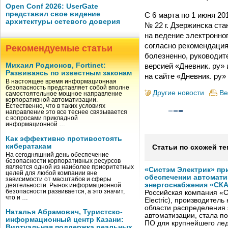
Open Conf 2026: UserGate
представил свое видение
С 6 марта по 1 июня 2
архитектуры сетевого доверия
№ 22 г. Дзержинска ста
на ведение электронно
согласно рекомендаци
Рекомендуемые статьи
болезненно, руководи
версией «Дневник. ру»
Михаил Родионов, Fortinet:
Развиваясь по известным законам
на сайте «Дневник. ру»
В настоящее время информационная
безопасность представляет собой вполне
Другие новости
Ве
самостоятельное мощное направление
корпоративной автоматизации.
Естественно, что в таких условиях
направление это все теснее связывается
с вопросами прикладной
информационной …
Как эффективно противостоять
кибератакам
Статьи по схожей те
На сегодняшний день обеспечение
безопасности корпоративных ресурсов
является одной из наиболее приоритетных
«Систэм Электрик» пр
целей для любой компании вне
обеспечении автомати
зависимости от масштабов и сферы
энергоснабжения «СК
деятельности. Рынок информационной
безопасности развивается, а это значит,
Российская компания «С
что и …
Electric), производител
области распределения 
Наталья Абрамович, Туристско-
автоматизации, стала п
информационный центр Казани:
ПО для крупнейшего лед
Виртуальная поддержка реальных