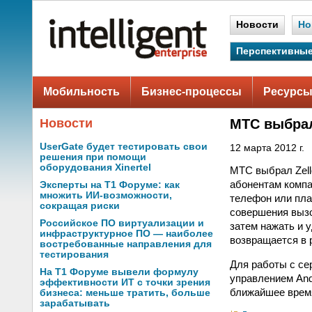
Новости
Но
Перспективные
Мобильность
Бизнес-процессы
Ресурсы
Новости
МТС выбрал
UserGate будет тестировать свои
12 марта 2012 г.
решения при помощи
оборудования Xinertel
МТС выбрал Zell
абонентам компа
Эксперты на Т1 Форуме: как
множить ИИ-возможности,
телефон или пла
сокращая риски
совершения вызо
Российское ПО виртуализации и
затем нажать и 
инфраструктурное ПО — наиболее
возвращается в 
востребованные направления для
тестирования
Для работы с се
На Т1 Форуме вывели формулу
управлением And
эффективности ИТ с точки зрения
ближайшее врем
бизнеса: меньше тратить, больше
зарабатывать