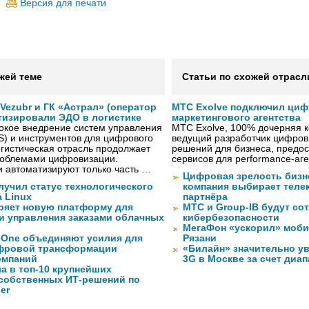
Версия для печати
жей теме
Статьи по схожей отрасл
ezubr и ГК «Астрал» (оператор
МТС Exolve подключил ци
тизировали ЭДО в логистике
маркетингового агентства
окое внедрение систем управления
МТС Exolve, 100% дочерняя
S) и инструментов для цифрового
ведущий разработчик цифро
гистическая отрасль продолжает
решений для бизнеса, предос
проблемами цифровизации.
сервисов для performance-аген
 автоматизируют только часть …
Цифровая зрелость бизне
лучил статус технологического
компания выбирает телек
a Linux
партнёра
ряет новую платформу для
МТС и Group-IB будут со
и управления заказами облачных
кибербезопасности
МегаФон «ускорил» моби
eOne объединяют усилия для
Рязани
фровой трансформации
«Билайн» значительно ув
омпаний
3G в Москве за счет диа
а в топ-10 крупнейших
собственных ИТ-решений по
er