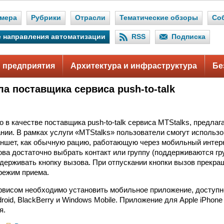
мера
Рубрики
Отрасли
Тематические обзоры
Со
 направления автоматизации
RSS
Подписка
 предприятия
Архитектура и инфраструктура
Бе
а поставщика сервиса push-to-talk
o в качестве поставщика push-to-talk сервиса MTStalks, предла
нии. В рамках услуги «MTStalks» пользователи смогут использ
ншет, как обычную рацию, работающую через мобильный интерн
ва достаточно выбрать контакт или группу (поддерживаются гру
удерживать кнопку вызова. При отпускании кнопки вызов прекра
режим приема.
рвисом необходимо установить мобильное приложение, доступн
roid, BlackBerry и Windows Mobile. Приложение для Apple iPhon
я.