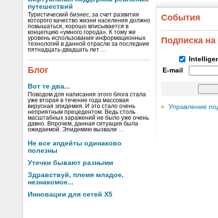
путешествий
Туристический бизнес, за счет развития
События
которого качество жизни населения должно
повышаться, хорошо вписывается в
концепцию «умного города». К тому же
уровень использования информационных
Подписка на
технологий в данной отрасли за последние
пятнадцать-двадцать лет …
Intellig
Блог
E-mail
Вот те два...
Поводом для написания этого блога стала
уже вторая в течение года массовая
Управление по
вирусная эпидемия. И это стало очень
неприятным прецедентом. Ведь столь
масштабных заражений не было уже очень
давно. Впрочем, данная ситуация была
ожидаемой. Эпидемию вызвали …
Не все апдейты одинаково
полезны
Утечки бывают разными
Здравствуй, племя младое,
незнакомое...
Инновации для сетей X5