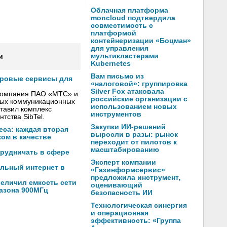
Облачная платформа
moncloud подтвердила
совместимость с
платформой
контейнеризации «Боцман»
для управления
мультикластерами
и
Kubernetes
Вам письмо из
фровые сервисы для
«налоговой»: группировка
Silver Fox атаковала
 компания ПАО «МТС» и
российские организации с
вых коммуникационных
использованием новых
тавил комплекс
инструментов
тства SibTel.
Закупки ИИ-решений
са: каждая вторая
выросли в разы: рынок
ом в качестве
переходит от пилотов к
масштабированию
трудничать в сфере
Эксперт компании
льный интернет в
«Газинформсервис»
предложила инструмент,
еличил емкость сети
оценивающий
пазона 900МГц
безопасность ИИ
Технологическая синергия
и операционная
эффективность: «Группа