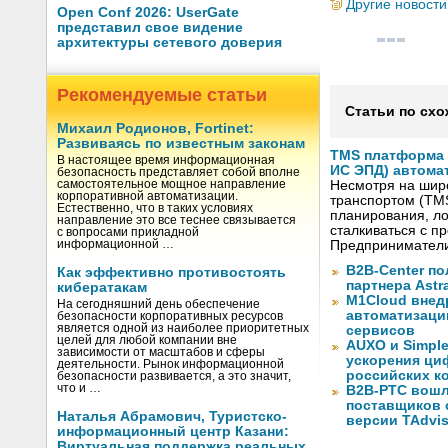
Другие новости
Open Conf 2026: UserGate
представил свое видение
архитектуры сетевого доверия
Рекомендуемые статьи
Статьи по схо
Михаил Родионов, Fortinet:
Развиваясь по известным законам
TMS платформа V
В настоящее время информационная
ИС ЭПД) автома
безопасность представляет собой вполне
самостоятельное мощное направление
Несмотря на шир
корпоративной автоматизации.
транспортом (TM
Естественно, что в таких условиях
планирования, ло
направление это все теснее связывается
сталкиваться с 
с вопросами прикладной
информационной …
Предприниматели
B2B-Center по
Как эффективно противостоять
партнера Astr
кибератакам
M1Cloud внед
На сегодняшний день обеспечение
автоматизаци
безопасности корпоративных ресурсов
является одной из наиболее приоритетных
сервисов
целей для любой компании вне
AUXO и Simpl
зависимости от масштабов и сферы
ускорения ци
деятельности. Рынок информационной
российских к
безопасности развивается, а это значит,
что и …
B2B-РТС вошл
поставщиков 
Наталья Абрамович, Туристско-
версии TAdvis
информационный центр Казани:
Виртуальная поддержка реальных