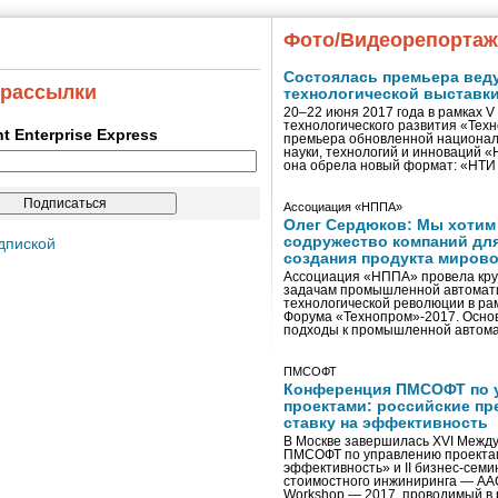
Фото/Видеорепорта
Состоялась премьера вед
 рассылки
технологической выставк
20–22 июня 2017 года в рамках 
технологического развития «Тех
ent Enterprise Express
премьера обновленной национал
науки, технологий и инноваций 
она обрела новый формат: «НТ
Ассоциация «НППА»
Олег Сердюков: Мы хотим
содружество компаний дл
дпиской
создания продукта мирово
Ассоциация «НППА» провела кру
задачам промышленной автомати
технологической революции в ра
Форума «Технопром»-2017. Осно
подходы к промышленной автома
ПМСОФТ
Конференция ПМСОФТ по 
проектами: российские пр
ставку на эффективность
В Москве завершилась XVI Межд
ПМСОФТ по управлению проекта
эффективность» и II бизнес-сем
стоимостного инжиниринга — AA
Workshop — 2017, проводимый в 