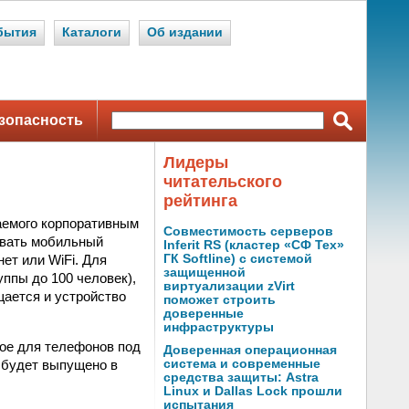
бытия
Каталоги
Об издании
зопасность
Лидеры
читательского
рейтинга
гаемого корпоративным
Совместимость серверов
овать мобильный
Inferit RS (кластер «СФ Тех»
ет или WiFi. Для
ГК Softline) с системой
защищенной
ппы до 100 человек),
виртуализации zVirt
щается и устройство
поможет строить
доверенные
инфраструктуры
ое для телефонов под
Доверенная операционная
e будет выпущено в
система и современные
средства защиты: Astra
Linux и Dallas Lock прошли
испытания