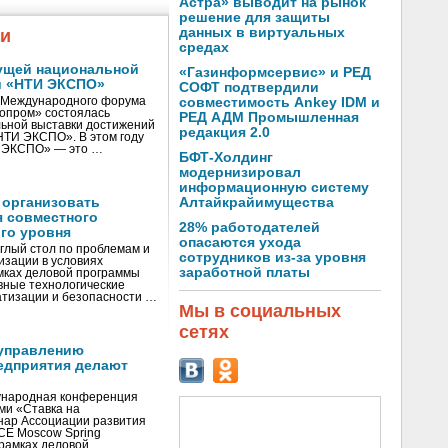
Астра» выводит на рынок
решение для защиты
данных в виртуальных
жи
средах
ущей национальной
«Газинформсервис» и РЕД
и «НТИ ЭКСПО»
СОФТ подтвердили
V Международного форума
совместимость Ankey IDM и
нопром» состоялась
РЕД АДМ Промышленная
ьной выставки достижений
редакция 2.0
«НТИ ЭКСПО». В этом году
И ЭКСПО» — это …
БФТ-Холдинг
модернизировал
информационную систему
 организовать
Алтайкрайимущества
я совместного
28% работодателей
го уровня
опасаются ухода
глый стол по проблемам и
сотрудников из-за уровня
зации в условиях
заработной платы
мках деловой программы
вные технологические
тизации и безопасности …
Мы в социальных
сетях
управлению
едприятия делают
ународная конференция
ми «Ставка на
инар Ассоциации развития
CE Moscow Spring
рамках деловой