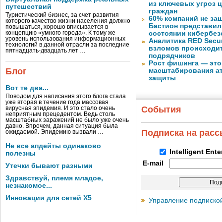
из ключевых угроз 
путешествий
граждан
Туристический бизнес, за счет развития
60% компаний не за
которого качество жизни населения должно
Бастион представил
повышаться, хорошо вписывается в
концепцию «умного города». К тому же
состоянии кибербез
уровень использования информационных
Аналитика RED Secur
технологий в данной отрасли за последние
взломов происходит
пятнадцать-двадцать лет …
подрядчиков
Рост фишинга — это
Блог
масштабирования ат
защиты
Вот те два...
Поводом для написания этого блога стала
уже вторая в течение года массовая
События
вирусная эпидемия. И это стало очень
неприятным прецедентом. Ведь столь
масштабных заражений не было уже очень
давно. Впрочем, данная ситуация была
Подписка на рас
ожидаемой. Эпидемию вызвали …
Не все апдейты одинаково
Intelligent Ent
полезны
E-mail
Утечки бывают разными
Здравствуй, племя младое,
незнакомое...
Инновации для сетей X5
Управление подписко