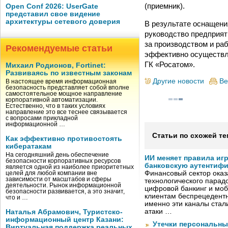
(приемник).
Open Conf 2026: UserGate
представил свое видение
архитектуры сетевого доверия
В результате оснащени
руководство предприя
за производством и ра
Рекомендуемые статьи
эффективно осуществл
ГК «Росатом».
Михаил Родионов, Fortinet:
Развиваясь по известным законам
Другие новости
Ве
В настоящее время информационная
безопасность представляет собой вполне
самостоятельное мощное направление
корпоративной автоматизации.
Естественно, что в таких условиях
направление это все теснее связывается
с вопросами прикладной
информационной …
Статьи по схожей те
Как эффективно противостоять
кибератакам
На сегодняшний день обеспечение
ИИ меняет правила иг
безопасности корпоративных ресурсов
банковскую аутентиф
является одной из наиболее приоритетных
Финансовый сектор оказ
целей для любой компании вне
зависимости от масштабов и сферы
технологического парадо
деятельности. Рынок информационной
цифровой банкинг и мо
безопасности развивается, а это значит,
клиентам беспрецедентн
что и …
именно эти каналы стал
атаки …
Наталья Абрамович, Туристско-
информационный центр Казани:
Утечки персональны
Виртуальная поддержка реальных