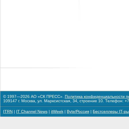
© 1997—2026 АО «СК ПРЕСС».
Политика конфиденциальности п
109147 г. Москва, ул. Марксистская, 34, строение 10. Телефон: +7
ITRN
|
IT Channel News
|
itWeek
|
Byte/Россия
|
Бестселлеры IT-ры