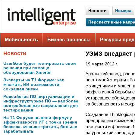
Новости
Номера
Перспективные напр
Мобильность
Бизнес-процессы
Ресурсы пред
Новости
УЭМЗ внедряет 
UserGate будет тестировать свои
19 марта 2012 г.
решения при помощи
оборудования Xinertel
Уральский завод, расп
по атомной энергии «Р
Эксперты на Т1 Форуме: как
множить ИИ-возможности,
с хищениями и мошенни
сокращая риски
эффективной борьбы с
Российское ПО виртуализации и
устаревшее оборудова
инфраструктурное ПО — наиболее
за безопасность и сох
востребованные направления для
тестирования
Созданное Thinklogica
На Т1 Форуме вывели формулу
предприятию возможнос
эффективности ИТ с точки зрения
цветности и фреймов. 
бизнеса: меньше тратить, больше
зарабатывать
на уральский завод о