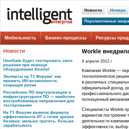
Новости
Номера
Перспективные напр
Мобильность
Бизнес-процессы
Ресурсы пред
Новости
Workle внедрил
UserGate будет тестировать свои
9 апреля 2012 г.
решения при помощи
оборудования Xinertel
Компания Workle — пер
технологическое решен
Эксперты на Т1 Форуме: как
множить ИИ-возможности,
в различных специальн
сокращая риски
официальный доход, ра
Российское ПО виртуализации и
профессионального дис
инфраструктурное ПО — наиболее
полноценный механизм 
востребованные направления для
тестирования
Специалисты Workle пр
На Т1 Форуме вывели формулу
вариантов построения 
эффективности ИТ с точки зрения
деятельности компании
бизнеса: меньше тратить, больше
зарабатывать
эффективности, выбор 