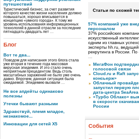
путешествий
Туристический бизнес, за счет развития
Статьи по схожей те
которого качество жизни населения должно
повышаться, хорошо вписывается в
концепцию «умного города». К тому же
57% компаний уже вне
уровень использования информационных
технологий в данной отрасли за последние
персоналом
пятнадцать-двадцать лет …
37% российских компан
искусственный интеллект
одним из главных успех
Блог
эксперты hh.ru, ведуще
рекрутинга в России. П
Вот те два...
…
Поводом для написания этого блога стала
уже вторая в течение года массовая
МегаФон подтвердил
вирусная эпидемия. И это стало очень
голосовой связи
неприятным прецедентом. Ведь столь
Cloud.ru и Raft запу
масштабных заражений не было уже очень
консьерж»
давно. Впрочем, данная ситуация была
ожидаемой. Эпидемию вызвали …
Облачный провайде
запустил первую пло
Не все апдейты одинаково
дата-центра SeaArea
полезны
«Турбо Облако» выя
в скорости скачива
Утечки бывают разными
России
Здравствуй, племя младое,
незнакомое...
Инновации для сетей X5
События