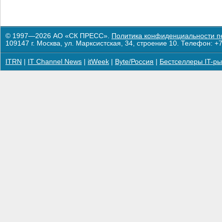
© 1997—2026 АО «СК ПРЕСС».
Политика конфиденциальности п
109147 г. Москва, ул. Марксистская, 34, строение 10. Телефон: +7
ITRN
|
IT Channel News
|
itWeek
|
Byte/Россия
|
Бестселлеры IT-ры