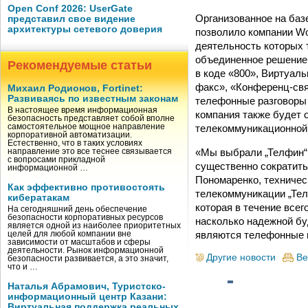
Open Conf 2026: UserGate
Организованное на ба
представил свое видение
архитектуры сетевого доверия
позволило компании Wo
деятельность которых 
объединенное решение 
Рекомендуемые статьи
в коде «800», Виртуа
факс», «Конференц-свя
Михаил Родионов, Fortinet:
Развиваясь по известным законам
телефонные разговоры 
В настоящее время информационная
компания также будет 
безопасность представляет собой вполне
телекоммуникационной
самостоятельное мощное направление
корпоративной автоматизации.
Естественно, что в таких условиях
«Мы выбрали „Телфин“,
направление это все теснее связывается
с вопросами прикладной
существенно сократить
информационной …
Пономаренко, техничес
Как эффективно противостоять
телекоммуникации „Тел
кибератакам
которая в течение всег
На сегодняшний день обеспечение
безопасности корпоративных ресурсов
насколько надежной бу
является одной из наиболее приоритетных
являются телефонные 
целей для любой компании вне
зависимости от масштабов и сферы
деятельности. Рынок информационной
Другие новости
Ве
безопасности развивается, а это значит,
что и …
Наталья Абрамович, Туристско-
информационный центр Казани:
Виртуальная поддержка реальных