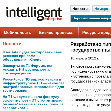
Новости
Номера
Перспективные напр
Мобильность
Бизнес-процессы
Ресурсы пред
Новости
Разработано ти
государственны
UserGate будет тестировать свои
решения при помощи
18 апреля 2012 г.
оборудования Xinertel
Эксперты на Т1 Форуме: как
Типовое программно-те
множить ИИ-возможности,
по лицензированию отд
сокращая риски
и установки с портала 
Российское ПО виртуализации и
государственной власт
инфраструктурное ПО — наиболее
востребованные направления для
Благодаря внедрению 
тестирования
процессы лицензирован
На Т1 Форуме вывели формулу
ее копии и выписки из 
эффективности ИТ с точки зрения
бизнеса: меньше тратить, больше
получать данные услуг
зарабатывать