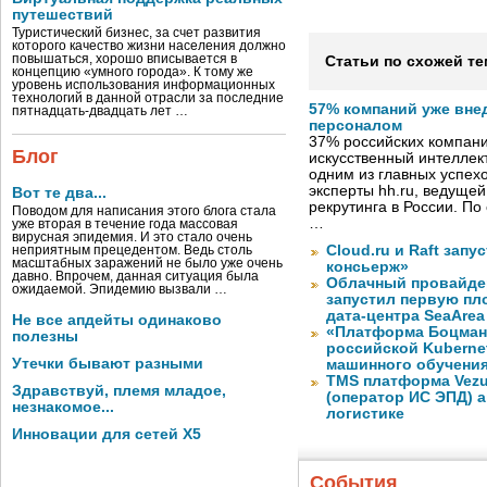
путешествий
Туристический бизнес, за счет развития
которого качество жизни населения должно
повышаться, хорошо вписывается в
Статьи по схожей те
концепцию «умного города». К тому же
уровень использования информационных
технологий в данной отрасли за последние
57% компаний уже вне
пятнадцать-двадцать лет …
персоналом
37% российских компан
Блог
искусственный интеллект
одним из главных успех
эксперты hh.ru, ведуще
Вот те два...
рекрутинга в России. П
Поводом для написания этого блога стала
…
уже вторая в течение года массовая
вирусная эпидемия. И это стало очень
Cloud.ru и Raft запу
неприятным прецедентом. Ведь столь
масштабных заражений не было уже очень
консьерж»
давно. Впрочем, данная ситуация была
Облачный провайде
ожидаемой. Эпидемию вызвали …
запустил первую пло
дата-центра SeaArea
Не все апдейты одинаково
«Платформа Боцман
полезны
российской Kuberne
Утечки бывают разными
машинного обучени
TMS платформа Vezu
Здравствуй, племя младое,
(оператор ИС ЭПД) 
незнакомое...
логистике
Инновации для сетей X5
События