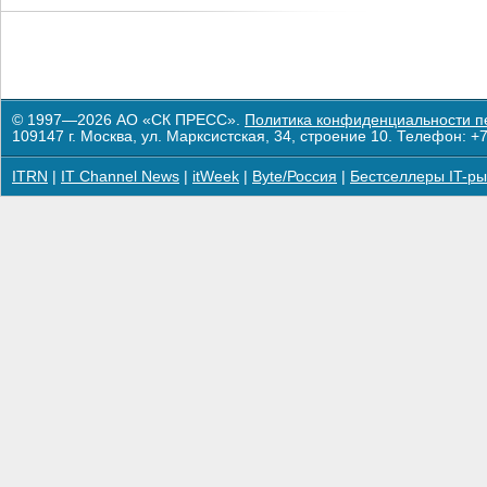
© 1997—2026 АО «СК ПРЕСС».
Политика конфиденциальности п
109147 г. Москва, ул. Марксистская, 34, строение 10. Телефон: +7
ITRN
|
IT Channel News
|
itWeek
|
Byte/Россия
|
Бестселлеры IT-ры