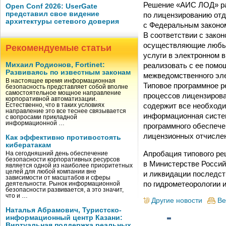
Решение «АИС ЛОД» раз
Open Conf 2026: UserGate
представил свое видение
по лицензированию отд
архитектуры сетевого доверия
с Федеральным законом
В соответствии с закон
осуществляющие любые
Рекомендуемые статьи
услуги в электронном 
реализовать с ее помо
Михаил Родионов, Fortinet:
Развиваясь по известным законам
межведомственного эле
В настоящее время информационная
Типовое программное 
безопасность представляет собой вполне
самостоятельное мощное направление
процессов лицензиров
корпоративной автоматизации.
содержит все необходи
Естественно, что в таких условиях
направление это все теснее связывается
информационная систе
с вопросами прикладной
информационной …
программного обеспече
лицензионных отчисле
Как эффективно противостоять
кибератакам
Апробация типового р
На сегодняшний день обеспечение
безопасности корпоративных ресурсов
в Министерстве Росси
является одной из наиболее приоритетных
целей для любой компании вне
и ликвидации последст
зависимости от масштабов и сферы
по гидрометеорологии 
деятельности. Рынок информационной
безопасности развивается, а это значит,
что и …
Другие новости
Ве
Наталья Абрамович, Туристско-
информационный центр Казани:
Виртуальная поддержка реальных