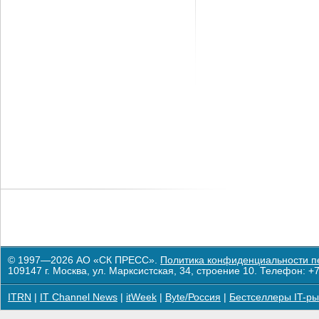
© 1997—2026 АО «СК ПРЕСС».
Политика конфиденциальности п
109147 г. Москва, ул. Марксистская, 34, строение 10. Телефон: +7
ITRN
|
IT Channel News
|
itWeek
|
Byte/Россия
|
Бестселлеры IT-ры