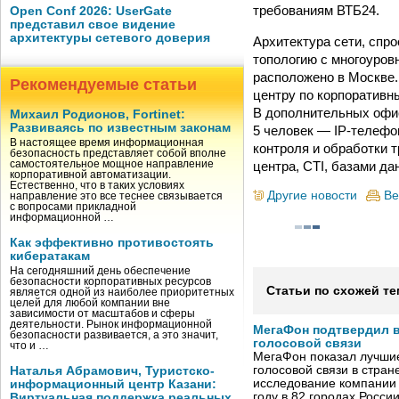
требованиям ВТБ24.
Open Conf 2026: UserGate
представил свое видение
архитектуры сетевого доверия
Архитектура сети, спр
топологию с многоуровн
расположено в Москве
Рекомендуемые статьи
центру по корпоративн
В дополнительных офис
Михаил Родионов, Fortinet:
Развиваясь по известным законам
5 человек — IP-телефо
В настоящее время информационная
контроля и обработки т
безопасность представляет собой вполне
центра, CTI, базами д
самостоятельное мощное направление
корпоративной автоматизации.
Естественно, что в таких условиях
Другие новости
Ве
направление это все теснее связывается
с вопросами прикладной
информационной …
Как эффективно противостоять
кибератакам
На сегодняшний день обеспечение
безопасности корпоративных ресурсов
Статьи по схожей те
является одной из наиболее приоритетных
целей для любой компании вне
зависимости от масштабов и сферы
деятельности. Рынок информационной
МегаФон подтвердил в
безопасности развивается, а это значит,
голосовой связи
что и …
МегаФон показал лучшие
голосовой связи в стран
Наталья Абрамович, Туристско-
исследование компании
информационный центр Казани:
году в 82 городах Росси
Виртуальная поддержка реальных