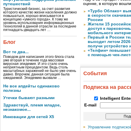
оценке, в которую вошл
путешествий
Туристический бизнес, за счет развития
«Турбо Облако» выя
которого качество жизни населения должно
в скорости скачива
повышаться, хорошо вписывается в
концепцию «умного города». К тому же
России
уровень использования информационных
Жители 15 российск
технологий в данной отрасли за последние
доступ к парковочн
пятнадцать-двадцать лет …
мобильного интерне
Первый в России те
Блог
выходит летом 2026
получи устройство 
«Телфин» повышает 
Вот те два...
с помощью чек-лист
Поводом для написания этого блога стала
уже вторая в течение года массовая
вирусная эпидемия. И это стало очень
неприятным прецедентом. Ведь столь
масштабных заражений не было уже очень
События
давно. Впрочем, данная ситуация была
ожидаемой. Эпидемию вызвали …
Не все апдейты одинаково
Подписка на рас
полезны
Утечки бывают разными
Intelligent Ent
Здравствуй, племя младое,
E-mail
незнакомое...
Инновации для сетей X5
Управление подписко