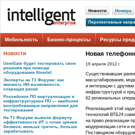
Новости
Номера
Перспективные напр
Мобильность
Бизнес-процессы
Ресурсы пред
Новости
Новая телефонн
UserGate будет тестировать свои
19 апреля 2012 г.
решения при помощи
оборудования Xinertel
Существовавшая ранее 
масштабирования, мод
Эксперты на Т1 Форуме: как
множить ИИ-возможности,
и интеграции с другим
сокращая риски
инфраструктурой и пре
Российское ПО виртуализации и
62 региональных опер
инфраструктурное ПО — наиболее
востребованные направления для
Реализацией этой зада
тестирования
технологий ВТБ24 совм
На Т1 Форуме вывели формулу
на право реализации п
эффективности ИТ с точки зрения
модернизации сети и е
бизнеса: меньше тратить, больше
зарабатывать
Поставщиком оборудов