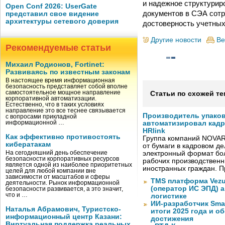
и надежное структурир
Open Conf 2026: UserGate
документов в СЭА сотр
представил свое видение
архитектуры сетевого доверия
достоверность учетных
Другие новости
Ве
Рекомендуемые статьи
Михаил Родионов, Fortinet:
Развиваясь по известным законам
В настоящее время информационная
безопасность представляет собой вполне
самостоятельное мощное направление
Статьи по схожей те
корпоративной автоматизации.
Естественно, что в таких условиях
направление это все теснее связывается
Производитель упако
с вопросами прикладной
информационной …
автоматизировал кад
HRlink
Как эффективно противостоять
Группа компаний NOVAR
кибератакам
от бумаги в кадровом д
На сегодняшний день обеспечение
электронный формат бол
безопасности корпоративных ресурсов
рабочих производствен
является одной из наиболее приоритетных
иностранных граждан. П
целей для любой компании вне
зависимости от масштабов и сферы
TMS платформа Vezu
деятельности. Рынок информационной
(оператор ИС ЭПД) 
безопасности развивается, а это значит,
что и …
логистике
ИИ-разработчик Sma
Наталья Абрамович, Туристско-
итоги 2025 года и 
информационный центр Казани:
достижения
Виртуальная поддержка реальных