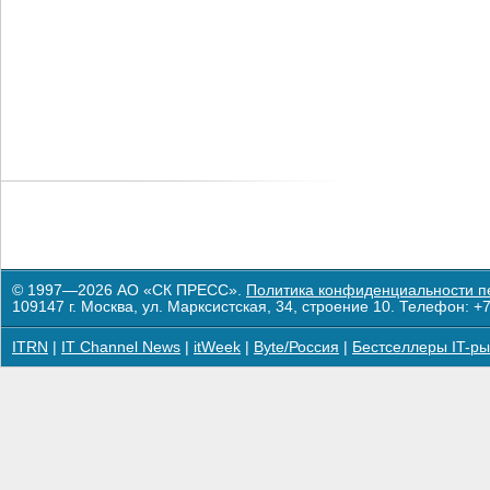
© 1997—2026 АО «СК ПРЕСС».
Политика конфиденциальности п
109147 г. Москва, ул. Марксистская, 34, строение 10. Телефон: +7
ITRN
|
IT Channel News
|
itWeek
|
Byte/Россия
|
Бестселлеры IT-ры