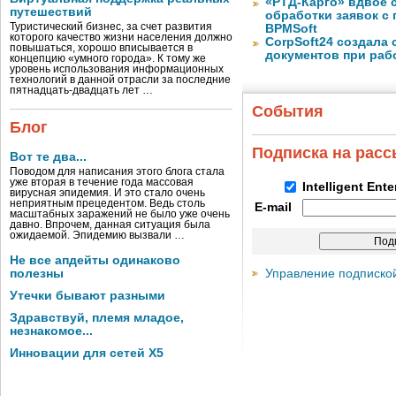
«РТД-Карго» вдвое 
путешествий
обработки заявок с
Туристический бизнес, за счет развития
BPMSoft
которого качество жизни населения должно
CorpSoft24 создала
повышаться, хорошо вписывается в
документов при раб
концепцию «умного города». К тому же
уровень использования информационных
технологий в данной отрасли за последние
пятнадцать-двадцать лет …
События
Блог
Подписка на рас
Вот те два...
Поводом для написания этого блога стала
уже вторая в течение года массовая
Intelligent Ent
вирусная эпидемия. И это стало очень
неприятным прецедентом. Ведь столь
E-mail
масштабных заражений не было уже очень
давно. Впрочем, данная ситуация была
ожидаемой. Эпидемию вызвали …
Не все апдейты одинаково
Управление подписко
полезны
Утечки бывают разными
Здравствуй, племя младое,
незнакомое...
Инновации для сетей X5