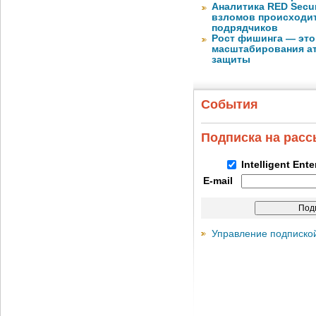
Аналитика RED Secur
взломов происходит
подрядчиков
Рост фишинга — это
масштабирования ат
защиты
События
Подписка на рас
Intelligent Ent
E-mail
Управление подписко