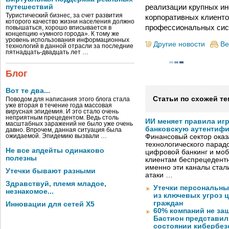
реализации крупных ин
путешествий
Туристический бизнес, за счет развития
корпоративных клиенто
которого качество жизни населения должно
профессиональных сист
повышаться, хорошо вписывается в
концепцию «умного города». К тому же
уровень использования информационных
Другие новости
Ве
технологий в данной отрасли за последние
пятнадцать-двадцать лет …
Блог
Вот те два...
Статьи по схожей те
Поводом для написания этого блога стала
уже вторая в течение года массовая
вирусная эпидемия. И это стало очень
неприятным прецедентом. Ведь столь
ИИ меняет правила иг
масштабных заражений не было уже очень
банковскую аутентиф
давно. Впрочем, данная ситуация была
ожидаемой. Эпидемию вызвали …
Финансовый сектор оказ
технологического парадо
Не все апдейты одинаково
цифровой банкинг и мо
полезны
клиентам беспрецедентн
именно эти каналы стал
Утечки бывают разными
атаки …
Здравствуй, племя младое,
Утечки персональны
незнакомое...
из ключевых угроз 
граждан
Инновации для сетей X5
60% компаний не за
Бастион представил
состоянии кибербез