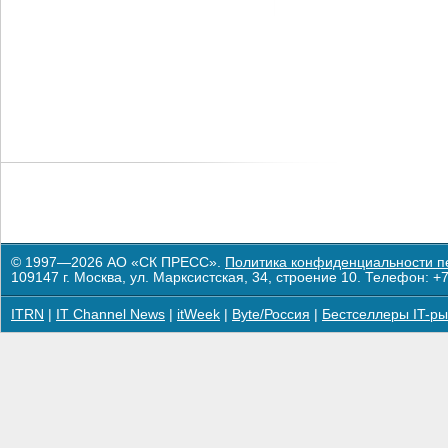
© 1997—2026 АО «СК ПРЕСС».
Политика конфиденциальности п
109147 г. Москва, ул. Марксистская, 34, строение 10. Телефон: +7
ITRN
|
IT Channel News
|
itWeek
|
Byte/Россия
|
Бестселлеры IT-ры