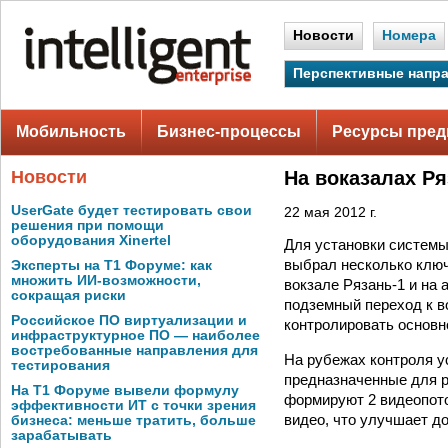
Новости
Номера
Перспективные напр
Мобильность
Бизнес-процессы
Ресурсы пред
Новости
На воказалах Р
UserGate будет тестировать свои
22 мая 2012 г.
решения при помощи
оборудования Xinertel
Для установки систем
выбрал несколько ключ
Эксперты на Т1 Форуме: как
множить ИИ-возможности,
вокзале Рязань-1 и на 
сокращая риски
подземный переход к в
Российское ПО виртуализации и
контролировать основн
инфраструктурное ПО — наиболее
востребованные направления для
На рубежах контроля 
тестирования
предназначенные для р
На Т1 Форуме вывели формулу
формируют 2 видеопот
эффективности ИТ с точки зрения
видео, что улучшает д
бизнеса: меньше тратить, больше
зарабатывать