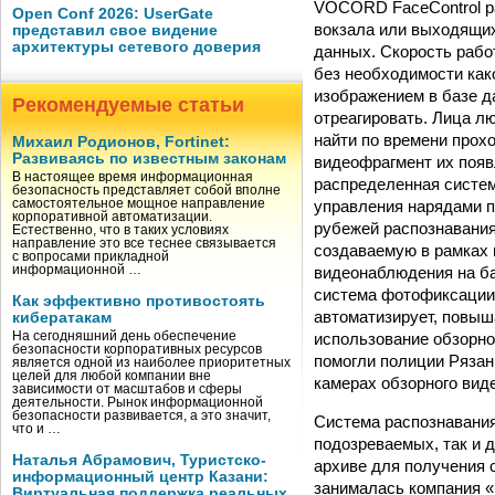
VOCORD FaceControl ра
Open Conf 2026: UserGate
вокзала или выходящих
представил свое видение
архитектуры сетевого доверия
данных. Скорость рабо
без необходимости как
изображением в базе д
Рекомендуемые статьи
отреагировать. Лица л
найти по времени прохо
Михаил Родионов, Fortinet:
Развиваясь по известным законам
видеофрагмент их появ
В настоящее время информационная
распределенная систем
безопасность представляет собой вполне
управления нарядами п
самостоятельное мощное направление
корпоративной автоматизации.
рубежей распознавания
Естественно, что в таких условиях
направление это все теснее связывается
создаваемую в рамках 
с вопросами прикладной
видеонаблюдения на ба
информационной …
система фотофиксации
Как эффективно противостоять
автоматизирует, повыш
кибератакам
использование обзорно
На сегодняшний день обеспечение
безопасности корпоративных ресурсов
помогли полиции Рязан
является одной из наиболее приоритетных
целей для любой компании вне
камерах обзорного вид
зависимости от масштабов и сферы
деятельности. Рынок информационной
безопасности развивается, а это значит,
Система распознавания
что и …
подозреваемых, так и 
Наталья Абрамович, Туристско-
архиве для получения 
информационный центр Казани:
занималась компания «
Виртуальная поддержка реальных