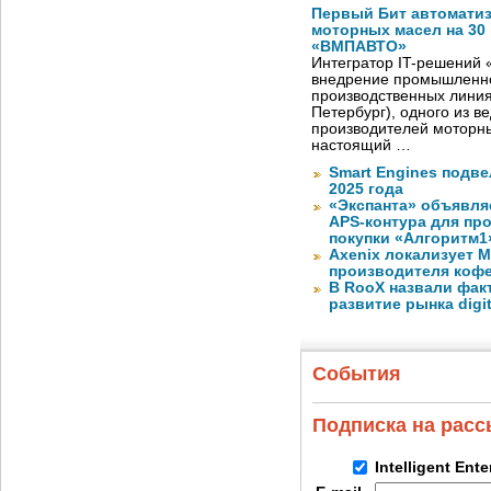
Первый Бит автомати
моторных масел на 30
«ВМПАВТО»
Интегратор IT-решений
внедрение промышленно
производственных лини
Петербург), одного из в
производителей моторны
настоящий …
Smart Engines подве
2025 года
«Экспанта» объявля
APS-контура для пр
покупки «Алгоритм1
Axenix локализует 
производителя коф
В RooX назвали фак
развитие рынка digita
События
Подписка на рас
Intelligent Ent