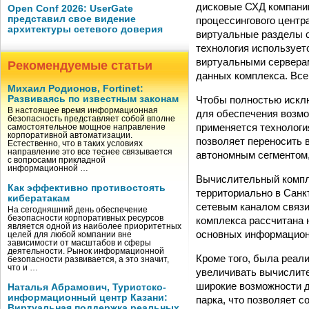
дисковые СХД компании
Open Conf 2026: UserGate
представил свое видение
процессингового центр
архитектуры сетевого доверия
виртуальные разделы 
технология использует
виртуальными серверам
Рекомендуемые статьи
данных комплекса. Все
Михаил Родионов, Fortinet:
Чтобы полностью исклю
Развиваясь по известным законам
В настоящее время информационная
для обеспечения возмо
безопасность представляет собой вполне
применяется технология 
самостоятельное мощное направление
корпоративной автоматизации.
позволяет переносить 
Естественно, что в таких условиях
направление это все теснее связывается
автономным сегментом,
с вопросами прикладной
информационной …
Вычислительный компл
Как эффективно противостоять
территориально в Санк
кибератакам
сетевым каналом связи
На сегодняшний день обеспечение
безопасности корпоративных ресурсов
комплекса рассчитана 
является одной из наиболее приоритетных
основных информационн
целей для любой компании вне
зависимости от масштабов и сферы
деятельности. Рынок информационной
Кроме того, была реал
безопасности развивается, а это значит,
что и …
увеличивать вычислите
широкие возможности 
Наталья Абрамович, Туристско-
информационный центр Казани:
парка, что позволяет 
Виртуальная поддержка реальных