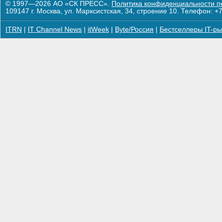
© 1997—2026 АО «СК ПРЕСС».
Политика конфиденциальности п
109147 г. Москва, ул. Марксистская, 34, строение 10. Телефон: +7
ITRN
|
IT Channel News
|
itWeek
|
Byte/Россия
|
Бестселлеры IT-ры