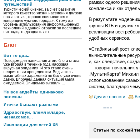
рамках одного решения
путешествий
комплекса и как отдель
Туристический бизнес, за счет развития
которого качество жизни населения должно
повышаться, хорошо вписывается в
В результате модерни
концепцию «умного города». К тому же
уровень использования информационных
группы ВТБ и других к
технологий в данной отрасли за последние
реализации востребова
пятнадцать-двадцать лет …
удобных сервисов.
Блог
«Стабильный рост клие
вычислительные ресур
Вот те два...
и, как следствие, соз
Поводом для написания этого блога стала
уже вторая в течение года массовая
— говорит начальник у
вирусная эпидемия. И это стало очень
неприятным прецедентом. Ведь столь
„МультиКарта“ Михаил 
масштабных заражений не было уже очень
использованием самых
давно. Впрочем, данная ситуация была
ожидаемой. Эпидемию вызвали …
систем, благодаря чем
Не все апдейты одинаково
Другие новости
Ве
полезны
Утечки бывают разными
Здравствуй, племя младое,
незнакомое...
Инновации для сетей X5
Статьи по схожей те