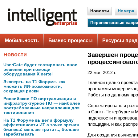
Новости
Номера
Перспективные напр
Мобильность
Бизнес-процессы
Ресурсы пред
Новости
Завершен проце
процессинговог
UserGate будет тестировать свои
решения при помощи
22 мая 2012 г.
оборудования Xinertel
Эксперты на Т1 Форуме: как
Главной целью проект
множить ИИ-возможности,
программы модернизаци
сокращая риски
Работы по данному про
Российское ПО виртуализации и
инфраструктурное ПО — наиболее
Cпроектировано и разв
востребованные направления для
в Санкт-Петербурге и 
тестирования
надежности и производ
На Т1 Форуме вывели формулу
площадки, и как распр
эффективности ИТ с точки зрения
бизнеса: меньше тратить, больше
зарабатывать
Для создания вычисли