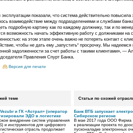
эксплуатации показали, что система действительно повысила
ось взаимодействие между подразделениями и службами банка
еть подробную картину как по каждому должнику, так и по мен
ся возможность начать эффективную работу с должниками на 
енностью: на этом этапе очень важно не потерять контакт с кли
йствие, чтобы не дать ему „запустить“ просрочку. Мы надеемся
енной задолженности за счет работы с такими клиентами», — Ал
дседателя Правления Спурт Банка.
Версия для печати
жей теме
Статьи по схожей отрасл
ezubr и ГК «Астрал» (оператор
Банк ВТБ запускает электр
тизировали ЭДО в логистике
Сибирском регионе
окое внедрение систем управления
В мае 2017 года ООО Фирма 
S) и инструментов для цифрового
к реализации проекта по до
гистическая отрасль продолжает
пусконаладке электронных о