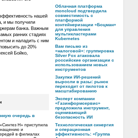
Облачная платформа
moncloud подтвердила
 эффективность нашей
совместимость с
платформой
, и мы получили
контейнеризации «Боцман»
еджерам банка. Важным
для управления
самых ранних стадиях
мультикластерами
Kubernetes
ентом и наладить с ним
 повысить до 20%
Вам письмо из
«налоговой»: группировка
ексей Бойко,
Silver Fox атаковала
российские организации с
использованием новых
инструментов
Закупки ИИ-решений
выросли в разы: рынок
переходит от пилотов к
масштабированию
Эксперт компании
и
«Газинформсервис»
предложила инструмент,
оценивающий
онную очередь в
безопасность ИИ
Технологическая синергия
«Синтез Н» приступила
и операционная
оснащению и
эффективность: «Группа
чередей в филиалах