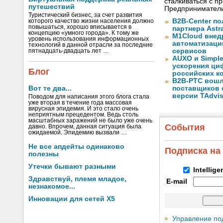
сталкиваться с 
путешествий
Предприниматели
Туристический бизнес, за счет развития
B2B-Center по
которого качество жизни населения должно
повышаться, хорошо вписывается в
партнера Astr
концепцию «умного города». К тому же
M1Cloud внед
уровень использования информационных
автоматизаци
технологий в данной отрасли за последние
сервисов
пятнадцать-двадцать лет …
AUXO и Simpl
ускорения ци
Блог
российских к
B2B-РТС вошл
Вот те два...
поставщиков 
версии TAdvis
Поводом для написания этого блога стала
уже вторая в течение года массовая
вирусная эпидемия. И это стало очень
неприятным прецедентом. Ведь столь
масштабных заражений не было уже очень
События
давно. Впрочем, данная ситуация была
ожидаемой. Эпидемию вызвали …
Не все апдейты одинаково
Подписка на
полезны
Утечки бывают разными
Intellig
Здравствуй, племя младое,
E-mail
незнакомое...
Инновации для сетей X5
Управление по