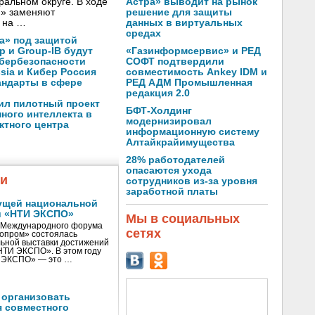
Астра» выводит на рынок
альном округе. В ходе
решение для защиты
Н» заменяют
данных в виртуальных
 на …
средах
а» под защитой
«Газинформсервис» и РЕД
p и Group-IB будут
СОФТ подтвердили
ибербезопасности
совместимость Ankey IDM и
ssia и Кибер Россия
РЕД АДМ Промышленная
андарты в сфере
редакция 2.0
ил пилотный проект
БФТ-Холдинг
ного интеллекта в
модернизировал
ктного центра
информационную систему
Алтайкрайимущества
28% работодателей
опасаются ухода
жи
сотрудников из-за уровня
заработной платы
ущей национальной
и «НТИ ЭКСПО»
Мы в социальных
V Международного форума
сетях
нопром» состоялась
ьной выставки достижений
«НТИ ЭКСПО». В этом году
И ЭКСПО» — это …
 организовать
я совместного