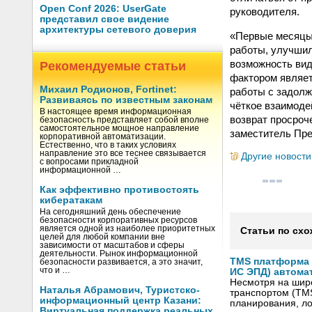
Open Conf 2026: UserGate
руководителя.
представил свое видение
архитектуры сетевого доверия
«Первые месяцы 
работы, улучшил
возможность вид
Рекомендуемые статьи
фактором являет
Михаил Родионов, Fortinet:
работы с задолж
Развиваясь по известным законам
чёткое взаимоде
В настоящее время информационная
возврат просроч
безопасность представляет собой вполне
самостоятельное мощное направление
заместитель Пре
корпоративной автоматизации.
Естественно, что в таких условиях
направление это все теснее связывается
Другие новости
с вопросами прикладной
информационной …
Как эффективно противостоять
кибератакам
На сегодняшний день обеспечение
безопасности корпоративных ресурсов
является одной из наиболее приоритетных
Статьи по схо
целей для любой компании вне
зависимости от масштабов и сферы
деятельности. Рынок информационной
TMS платформа V
безопасности развивается, а это значит,
что и …
ИС ЭПД) автома
Несмотря на шир
Наталья Абрамович, Туристско-
транспортом (TM
информационный центр Казани:
планирования, ло
Виртуальная поддержка реальных