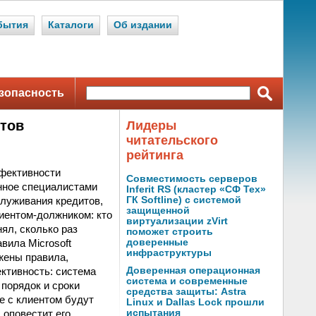
бытия
Каталоги
Об издании
зопасность
итов
Лидеры
читательского
рейтинга
фективности
Совместимость серверов
нное специалистами
Inferit RS (кластер «СФ Тех»
луживания кредитов,
ГК Softline) с системой
защищенной
иентом-должником: кто
виртуализации zVirt
ял, сколько раз
поможет строить
вила Microsoft
доверенные
инфраструктуры
жены правила,
ктивность: система
Доверенная операционная
система и современные
порядок и сроки
средства защиты: Astra
е с клиентом будут
Linux и Dallas Lock прошли
 оповестит его
испытания