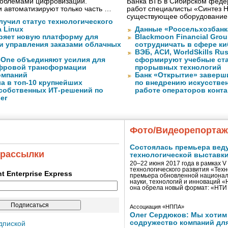
проблемами цифровизации.
Банка ВТБ в Сибирском федер
 автоматизируют только часть …
работ специалисты «Синтез 
существующее оборудование
лучил статус технологического
a Linux
Данные «Россельхозбанк
ряет новую платформу для
Blackmoon Financial Grou
и управления заказами облачных
сотрудничать в сфере к
ВЭБ, АСИ, WorldSkills Ru
eOne объединяют усилия для
сформируют учебные ст
фровой трансформации
прорывных технологий
омпаний
Банк «Открытие» заверш
а в топ-10 крупнейших
по внедрению искусствен
собственных ИТ-решений по
работе операторов конта
er
Фото/Видеорепорта
Состоялась премьера вед
 рассылки
технологической выставк
20–22 июня 2017 года в рамках 
технологического развития «Тех
ent Enterprise Express
премьера обновленной национал
науки, технологий и инноваций 
она обрела новый формат: «НТ
Ассоциация «НППА»
Олег Сердюков: Мы хотим
содружество компаний дл
дпиской