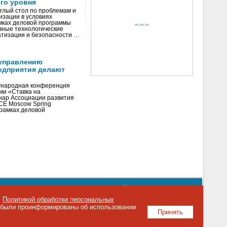
го уровня
глый стол по проблемам и
зации в условиях
мках деловой программы
вные технологические
тизации и безопасности …
управлению
едприятия делают
ународная конференция
ми «Ставка на
инар Ассоциации развития
CE Moscow Spring
рамках деловой
орядке использования материалов сайта
emag.ru
..
с
Политикой обработки персональных
о были проинформированы об использовании
Принять