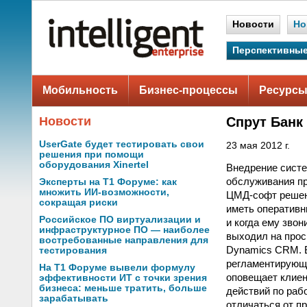
Новости
Но
Перспективные
Мобильность
Бизнес-процессы
Ресурсы
Новости
Спрут Банк
UserGate будет тестировать свои
23 мая 2012 г.
решения при помощи
оборудования Xinertel
Внедрение систе
обслуживания пр
Эксперты на Т1 Форуме: как
множить ИИ-возможности,
ЦМД-софт решени
сокращая риски
иметь оперативн
Российское ПО виртуализации и
и когда ему звон
инфраструктурное ПО — наиболее
выходил на проср
востребованные направления для
Dynamics CRM. 
тестирования
регламентирующи
На Т1 Форуме вывели формулу
оповещает клиен
эффективности ИТ с точки зрения
бизнеса: меньше тратить, больше
действий по раб
зарабатывать
отличаться от пр