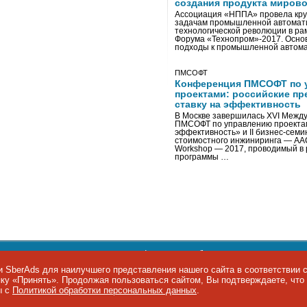
создания продукта мирово
Ассоциация «НППА» провела кру
задачам промышленной автомати
технологической революции в ра
Форума «Технопром»-2017. Осно
подходы к промышленной автома
ПМСОФТ
Конференция ПМСОФТ по 
проектами: российские пр
ставку на эффективность
В Москве завершилась XVI Межд
ПМСОФТ по управлению проекта
эффективность» и II бизнес-сем
стоимостного инжиниринга — AA
Workshop — 2017, проводимый в 
программы …
ости персональных данных
,
информация об авторских правах и п
фон: +7 495 974-22-60. Факс: +7 495 974-22-63. E-mail:
siteeditor@i
 SberAds для наилучшего представления нашего сайта в соответствии 
опку «Принять». Продолжая пользоваться сайтом, Вы подтверждаете, чт
ы IT-рынка
ы с
Политикой обработки персональных данных
.