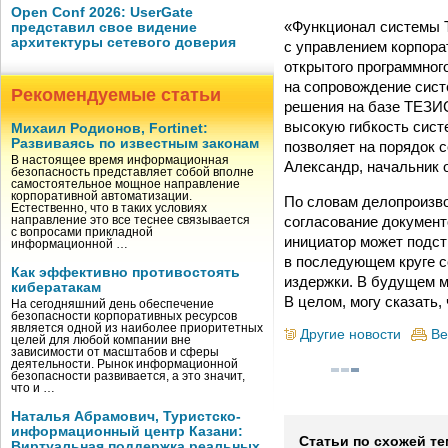
Open Conf 2026: UserGate
«Функционал системы Т
представил свое видение
архитектуры сетевого доверия
с управлением корпора
открытого программног
на сопровождение сист
Рекомендуемые статьи
решения на базе ТЕЗИС
высокую гибкость сист
Михаил Родионов, Fortinet:
Развиваясь по известным законам
позволяет на порядок 
В настоящее время информационная
Александр, начальник
безопасность представляет собой вполне
самостоятельное мощное направление
корпоративной автоматизации.
По словам делопроизв
Естественно, что в таких условиях
согласование документ
направление это все теснее связывается
с вопросами прикладной
инициатор может подс
информационной …
в последующем круге с
Как эффективно противостоять
издержки. В будущем 
кибератакам
В целом, могу сказать
На сегодняшний день обеспечение
безопасности корпоративных ресурсов
является одной из наиболее приоритетных
Другие новости
Ве
целей для любой компании вне
зависимости от масштабов и сферы
деятельности. Рынок информационной
безопасности развивается, а это значит,
что и …
Наталья Абрамович, Туристско-
информационный центр Казани:
Статьи по схожей те
Виртуальная поддержка реальных