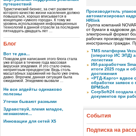
путешествий
Туристический бизнес, за счет развития
Производитель упако
которого качество жизни населения должно
автоматизировал кад
повышаться, хорошо вписывается в
концепцию «умного города». К тому же
HRlink
уровень использования информационных
Группа компаний NOVAR
технологий в данной отрасли за последние
от бумаги в кадровом д
пятнадцать-двадцать лет …
электронный формат бол
рабочих производствен
Блог
иностранных граждан. П
TMS платформа Vezu
Вот те два...
(оператор ИС ЭПД) 
Поводом для написания этого блога стала
логистике
уже вторая в течение года массовая
ИИ-разработчик Sma
вирусная эпидемия. И это стало очень
итоги 2025 года и 
неприятным прецедентом. Ведь столь
достижения
масштабных заражений не было уже очень
давно. Впрочем, данная ситуация была
«РТД-Карго» вдвое 
ожидаемой. Эпидемию вызвали …
обработки заявок с
BPMSoft
Не все апдейты одинаково
CorpSoft24 создала
полезны
документов при раб
Утечки бывают разными
Здравствуй, племя младое,
незнакомое...
События
Инновации для сетей X5
Подписка на рас