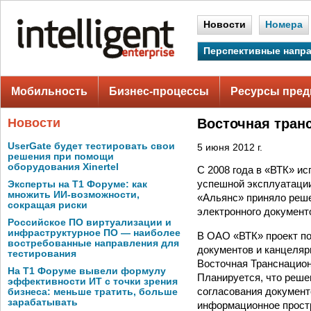
Новости
Номера
Перспективные напр
Мобильность
Бизнес-процессы
Ресурсы пред
Новости
Восточная тран
UserGate будет тестировать свои
5 июня 2012 г.
решения при помощи
оборудования Xinertel
С 2008 года в «ВТК» и
успешной эксплуатации
Эксперты на Т1 Форуме: как
множить ИИ-возможности,
«Альянс» приняло реше
сокращая риски
электронного документ
Российское ПО виртуализации и
инфраструктурное ПО — наиболее
В ОАО «ВТК» проект по
востребованные направления для
документов и канцеляр
тестирования
Восточная Транснацион
На Т1 Форуме вывели формулу
Планируется, что реше
эффективности ИТ с точки зрения
согласования документ
бизнеса: меньше тратить, больше
зарабатывать
информационное прост