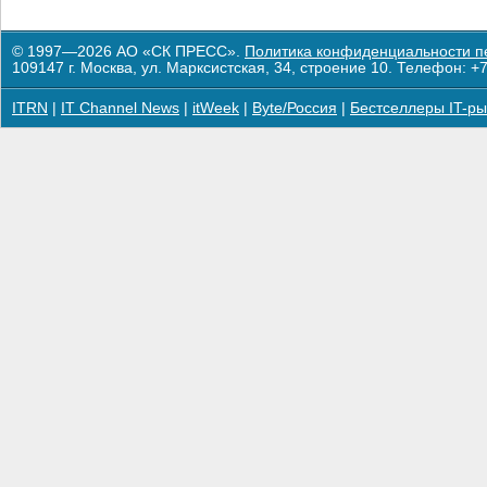
© 1997—2026 АО «СК ПРЕСС».
Политика конфиденциальности п
109147 г. Москва, ул. Марксистская, 34, строение 10. Телефон: +7
ITRN
|
IT Channel News
|
itWeek
|
Byte/Россия
|
Бестселлеры IT-ры