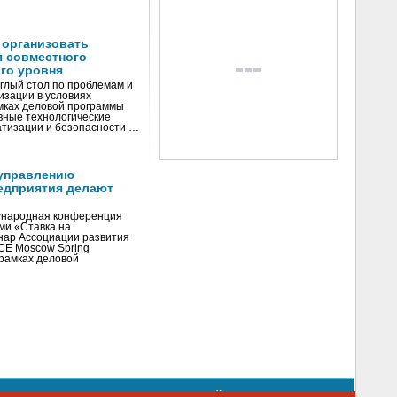
 организовать
я совместного
го уровня
глый стол по проблемам и
зации в условиях
мках деловой программы
вные технологические
тизации и безопасности …
управлению
едприятия делают
ународная конференция
ми «Ставка на
инар Ассоциации развития
CE Moscow Spring
рамках деловой
орядке использования материалов сайта