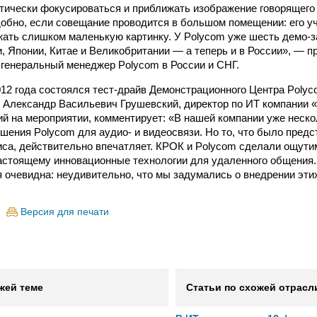
тически фокусироваться и приближать изображение говорящего
добно, если совещание проводится в большом помещении: его у
ать слишком маленькую картинку. У Polycom уже шесть демо-з
, Японии, Китае и Великобритании — а теперь и в России», — 
 генеральный менеджер Polycom в России и СНГ.
012 года состоялся тест-драйв Демонстрационного Центра Polyc
 Александр Васильевич Грушевский, директор по ИТ компании 
й на мероприятии, комментирует: «В нашей компании уже неско
шения Polycom для аудио- и видеосвязи. Но то, что было предс
са, действительно впечатляет. КРОК и Polycom сделали ощути
астоящему инновационные технологии для удаленного общения.
я очевидна: неудивительно, что мы задумались о внедрении эти
Версия для печати
жей теме
Статьи по схожей отрасл