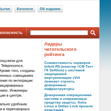
бытия
Каталоги
Об издании
зопасность
Лидеры
читательского
рейтинга
енцсвязи для
Совместимость серверов
Telepresence,
Inferit RS (кластер «СФ Тех»
Кроме того, созданы
ГК Softline) с системой
защищенной
аленных совещаниях
виртуализации zVirt
ения по интеграции
поможет строить
фицированных
доверенные
инфраструктуры
ениях. Инженеры
ии в центре.
Доверенная операционная
система и современные
средства защиты: Astra
мально удобным.
Linux и Dallas Lock прошли
м в переговорных
испытания