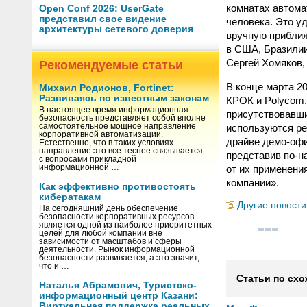
комнатах автома
Open Conf 2026: UserGate
представил свое видение
человека. Это у
архитектуры сетевого доверия
вручную приближ
в США, Бразилии
Сергей Хомяков,
Рекомендуемые статьи
В конце марта 2
Михаил Родионов, Fortinet:
Развиваясь по известным законам
КРОК и Polycom.
В настоящее время информационная
присутствовавши
безопасность представляет собой вполне
используются ре
самостоятельное мощное направление
корпоративной автоматизации.
драйве демо-офи
Естественно, что в таких условиях
направление это все теснее связывается
представив по-н
с вопросами прикладной
от их применени
информационной …
компании».
Как эффективно противостоять
кибератакам
Другие новости
На сегодняшний день обеспечение
безопасности корпоративных ресурсов
является одной из наиболее приоритетных
целей для любой компании вне
зависимости от масштабов и сферы
деятельности. Рынок информационной
безопасности развивается, а это значит,
что и …
Статьи по схо
Наталья Абрамович, Туристско-
информационный центр Казани:
Виртуальная поддержка реальных