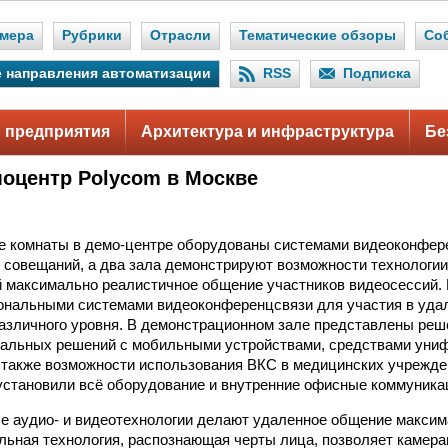
мера
Рубрики
Отрасли
Тематические обзоры
Со
 направления автоматизации
RSS
Подписка
 предприятия
Архитектура и инфраструктура
Бе
оцентр Polycom в Москве
е комнаты в демо-центре оборудованы системами видеоконфер
 совещаний, а два зала демонстрируют возможности технологии 
максимально реалистичное общение участников видеосессий. 
сональными системами видеоконференцсвязи для участия в уд
азличного уровня. В демонстрационном зале представлены реш
уальных решений с мобильными устройствами, средствами уни
 также возможности использования ВКС в медицинских учрежд
становили всё оборудование и внутренние офисные коммуникац
е аудио- и видеотехнологии делают удаленное общение макси
льная технология, распознающая черты лица, позволяет камера