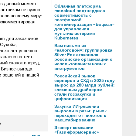
 в данный момент
Облачная платформа
частникам не нужно
moncloud подтвердила
алов по всему миру:
совместимость с
платформой
прокомментировал
контейнеризации «Боцман»
для управления
мультикластерами
om для заказчиков
Kubernetes
«Сухой»,
Вам письмо из
лько лет успешно
«налоговой»: группировка
Silver Fox атаковала
тавлено на тест-
российские организации с
мый скачок вперед,
использованием новых
 Бизнес-выгода
инструментов
х решений в нашей
Российский рынок
серверов и СХД в 2025 году
вырос до 280 млрд рублей:
ключевым драйвером
стали госзакупки и
цифровизация
Закупки ИИ-решений
выросли в разы: рынок
переходит от пилотов к
масштабированию
и
Эксперт компании
«Газинформсервис»