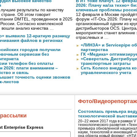
рдил высокое качество
В ИТ тоже плачут. 12 февра
и
2026: Плачу на/за техно» б
лучшие результаты по качеству
ключевые проблемы росси
 стране. Об этом говорит
12 февраля в Москве пройдёт 
мпании DMTEL, проведенное в 2025
форум «IT-Ось 2026: Плачу на
х России. Согласно комплексной
организованный одним из кру
ю вошли анализ качества …
дистрибьюторов OCS. Центра
мероприятия станет влияние 
о» выявило 12-кратную разницу
отраслевых и …
качивания файлов в регионах
«ЛИНЗА» и Servicepipe о
ссийских городов получили
партнерства
ковочным сервисам без
ГК «Медика» оптимизиру
нтернета
«Северсталь Дистрибуци
сии телефон без оплаты
транспортные затраты
м 2026: плати вниманием –
Сеть Колесо внедрила к
ство и связь
управленческого учета
ышает точность оценки звонков
к-листов
Фото/Видеорепорта
Состоялась премьера вед
 рассылки
технологической выставк
20–22 июня 2017 года в рамках 
технологического развития «Тех
ent Enterprise Express
премьера обновленной национал
науки, технологий и инноваций 
она обрела новый формат: «НТ