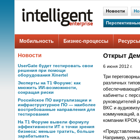
Новости
Но
Перспективные
Мобильность
Бизнес-процессы
Ресурсы
Новости
Открыт Дем
UserGate будет тестировать свои
6 июня 2012 г.
решения при помощи
оборудования Xinertel
Три переговорны
различных типов
Эксперты на Т1 Форуме: как
множить ИИ-возможности,
обеспечивающей 
сокращая риски
кабинеты с пер
Российское ПО виртуализации и
руководителей р
инфраструктурное ПО — наиболее
ВКС и аудиовиз
востребованные направления для
коммуникаций, а
тестирования
компании КРОК у
На Т1 Форуме вывели формулу
эффективности ИТ с точки зрения
«Представленны
бизнеса: меньше тратить, больше
зарабатывать
Например, уника