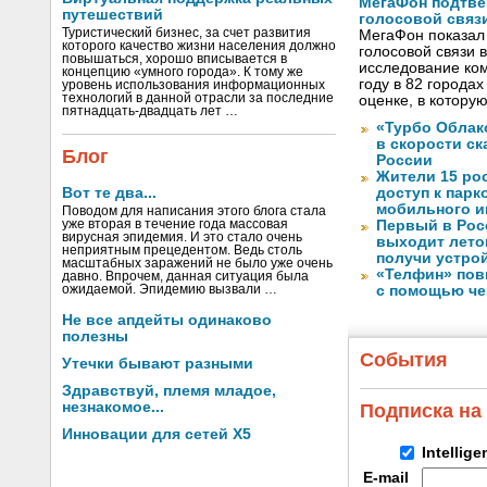
МегаФон подтве
путешествий
голосовой связ
Туристический бизнес, за счет развития
МегаФон показал 
которого качество жизни населения должно
голосовой связи в
повышаться, хорошо вписывается в
исследование ко
концепцию «умного города». К тому же
году в 82 города
уровень использования информационных
технологий в данной отрасли за последние
оценке, в котору
пятнадцать-двадцать лет …
«Турбо Облак
в скорости с
Блог
России
Жители 15 ро
Вот те два...
доступ к пар
мобильного и
Поводом для написания этого блога стала
уже вторая в течение года массовая
Первый в Рос
вирусная эпидемия. И это стало очень
выходит лето
неприятным прецедентом. Ведь столь
получи устрой
масштабных заражений не было уже очень
«Телфин» пов
давно. Впрочем, данная ситуация была
ожидаемой. Эпидемию вызвали …
с помощью че
Не все апдейты одинаково
полезны
События
Утечки бывают разными
Здравствуй, племя младое,
незнакомое...
Подписка на
Инновации для сетей X5
Intellig
E-mail