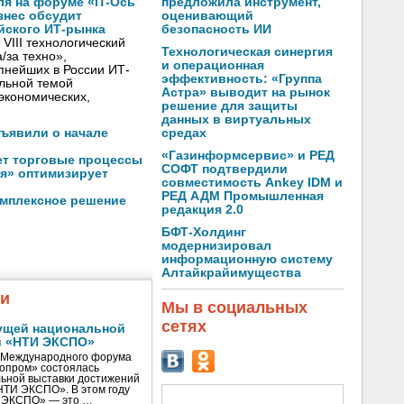
предложила инструмент,
ля на форуме «IT-Ось
оценивающий
изнес обсудит
безопасность ИИ
йского ИТ-рынка
VIII технологический
Технологическая синергия
/за техно»,
и операционная
пнейших в России ИТ-
эффективность: «Группа
льной темой
Астра» выводит на рынок
экономических,
решение для защиты
данных в виртуальных
средах
бъявили о начале
«Газинформсервис» и РЕД
ет торговые процессы
СОФТ подтвердили
я» оптимизирует
совместимость Ankey IDM и
РЕД АДМ Промышленная
омплексное решение
редакция 2.0
БФТ-Холдинг
модернизировал
информационную систему
Алтайкрайимущества
жи
Мы в социальных
сетях
ущей национальной
и «НТИ ЭКСПО»
V Международного форума
нопром» состоялась
ьной выставки достижений
«НТИ ЭКСПО». В этом году
И ЭКСПО» — это …