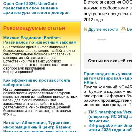
В итоге внедрения ОО
Open Conf 2026: UserGate
документооборотом и в
представил свое видение
архитектуры сетевого доверия
внутренние процессы 
2012 года.
Рекомендуемые статьи
Другие новости
Ве
Михаил Родионов, Fortinet:
Развиваясь по известным законам
В настоящее время информационная
безопасность представляет собой вполне
самостоятельное мощное направление
корпоративной автоматизации.
Статьи по схожей те
Естественно, что в таких условиях
направление это все теснее связывается
с вопросами прикладной
информационной …
Производитель упако
автоматизировал кад
Как эффективно противостоять
HRlink
кибератакам
Группа компаний NOVAR
На сегодняшний день обеспечение
от бумаги в кадровом д
безопасности корпоративных ресурсов
электронный формат бол
является одной из наиболее приоритетных
рабочих производствен
целей для любой компании вне
зависимости от масштабов и сферы
иностранных граждан. П
деятельности. Рынок информационной
безопасности развивается, а это значит,
TMS платформа Vezu
что и …
(оператор ИС ЭПД) 
логистике
Наталья Абрамович, Туристско-
ИИ-разработчик Sma
информационный центр Казани:
итоги 2025 года и 
Виртуальная поддержка реальных