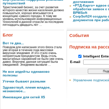
достижения
путешествий
«РТД-Карго» вдвое 
Туристический бизнес, за счет развития
обработки заявок с
которого качество жизни населения должно
BPMSoft
повышаться, хорошо вписывается в
концепцию «умного города». К тому же
CorpSoft24 создала
уровень использования информационных
документов при раб
технологий в данной отрасли за последние
пятнадцать-двадцать лет …
Блог
События
Вот те два...
Подписка на рас
Поводом для написания этого блога стала
уже вторая в течение года массовая
вирусная эпидемия. И это стало очень
неприятным прецедентом. Ведь столь
Intelligent Ent
масштабных заражений не было уже очень
E-mail
давно. Впрочем, данная ситуация была
ожидаемой. Эпидемию вызвали …
Не все апдейты одинаково
полезны
Управление подписко
Утечки бывают разными
Здравствуй, племя младое,
незнакомое...
Инновации для сетей X5