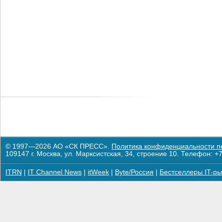
© 1997—2026 АО «СК ПРЕСС».
Политика конфиденциальности п
109147 г. Москва, ул. Марксистская, 34, строение 10. Телефон: +7
ITRN
|
IT Channel News
|
itWeek
|
Byte/Россия
|
Бестселлеры IT-ры