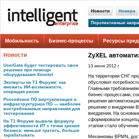
Новости
Номера
Перспективные напр
Мобильность
Бизнес-процессы
Ресурсы пред
Новости
ZyXEL автомати
UserGate будет тестировать свои
13 июня 2012 г.
решения при помощи
оборудования Xinertel
На территории СНГ про
обусловил потребность
Эксперты на Т1 Форуме: как
множить ИИ-возможности,
Главными требованиям
сокращая риски
бизнес-процессами, со
Российское ПО виртуализации и
решения автоматизации
инфраструктурное ПО — наиболее
решение о внедрении B
востребованные направления для
внедрения. На основани
тестирования
сформировали концепц
На Т1 Форуме вывели формулу
этапом стало обучение
эффективности ИТ с точки зрения
бизнеса: меньше тратить, больше
зарабатывать
Механизмы BPMN, досту