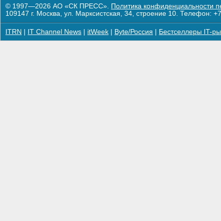
© 1997—2026 АО «СК ПРЕСС».
Политика конфиденциальности п
109147 г. Москва, ул. Марксистская, 34, строение 10. Телефон: +7
ITRN
|
IT Channel News
|
itWeek
|
Byte/Россия
|
Бестселлеры IT-ры