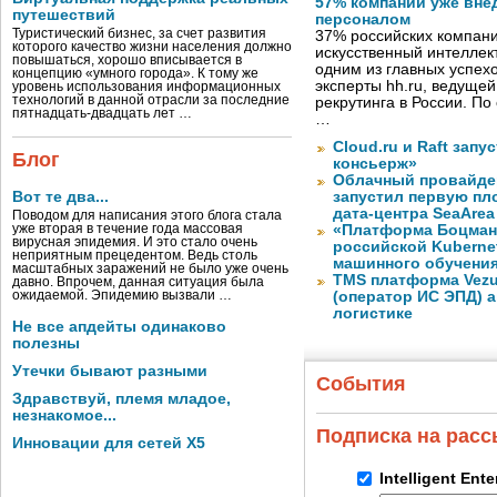
57% компаний уже вне
путешествий
персоналом
Туристический бизнес, за счет развития
37% российских компан
которого качество жизни населения должно
искусственный интеллект
повышаться, хорошо вписывается в
одним из главных успех
концепцию «умного города». К тому же
эксперты hh.ru, ведуще
уровень использования информационных
технологий в данной отрасли за последние
рекрутинга в России. П
пятнадцать-двадцать лет …
…
Cloud.ru и Raft запу
Блог
консьерж»
Облачный провайде
Вот те два...
запустил первую пло
дата-центра SeaArea
Поводом для написания этого блога стала
уже вторая в течение года массовая
«Платформа Боцман
вирусная эпидемия. И это стало очень
российской Kuberne
неприятным прецедентом. Ведь столь
машинного обучени
масштабных заражений не было уже очень
TMS платформа Vezu
давно. Впрочем, данная ситуация была
ожидаемой. Эпидемию вызвали …
(оператор ИС ЭПД) 
логистике
Не все апдейты одинаково
полезны
Утечки бывают разными
События
Здравствуй, племя младое,
незнакомое...
Подписка на рас
Инновации для сетей X5
Intelligent Ent