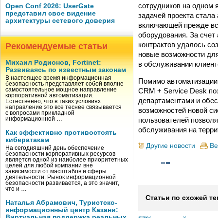
сотрудников на одном 
Open Conf 2026: UserGate
представил свое видение
задачей проекта стала
архитектуры сетевого доверия
включающей прежде все
оборудования. За счет
контрактов удалось со
Рекомендуемые статьи
новые возможности дл
Михаил Родионов, Fortinet:
в обслуживании клиент
Развиваясь по известным законам
В настоящее время информационная
Помимо автоматизации 
безопасность представляет собой вполне
CRM + Service Desk по
самостоятельное мощное направление
корпоративной автоматизации.
департаментами и обес
Естественно, что в таких условиях
направление это все теснее связывается
возможностей новой си
с вопросами прикладной
пользователей позволя
информационной …
обслуживания на терри
Как эффективно противостоять
кибератакам
Другие новости
Ве
На сегодняшний день обеспечение
безопасности корпоративных ресурсов
является одной из наиболее приоритетных
целей для любой компании вне
зависимости от масштабов и сферы
деятельности. Рынок информационной
безопасности развивается, а это значит,
что и …
Статьи по схожей те
Наталья Абрамович, Туристско-
информационный центр Казани:
Виртуальная поддержка реальных