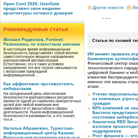
Open Conf 2026: UserGate
Другие новости
Ве
представил свое видение
архитектуры сетевого доверия
Рекомендуемые статьи
Михаил Родионов, Fortinet:
Статьи по схожей те
Развиваясь по известным законам
В настоящее время информационная
безопасность представляет собой вполне
ИИ меняет правила иг
самостоятельное мощное направление
банковскую аутентиф
корпоративной автоматизации.
Финансовый сектор оказ
Естественно, что в таких условиях
технологического парадо
направление это все теснее связывается
с вопросами прикладной
цифровой банкинг и мо
информационной …
клиентам беспрецедентн
именно эти каналы стал
Как эффективно противостоять
атаки …
кибератакам
На сегодняшний день обеспечение
Утечки персональны
безопасности корпоративных ресурсов
из ключевых угроз 
является одной из наиболее приоритетных
граждан
целей для любой компании вне
60% компаний не за
зависимости от масштабов и сферы
деятельности. Рынок информационной
Бастион представил
безопасности развивается, а это значит,
состоянии кибербез
что и …
Аналитика RED Secur
взломов происходит
Наталья Абрамович, Туристско-
подрядчиков
информационный центр Казани:
Рост фишинга — это
Виртуальная поддержка реальных