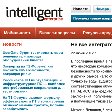
Новости
Номера
Перспективные напр
Мобильность
Бизнес-процессы
Ресурсы пред
Новости
Не все интегра
UserGate будет тестировать свои
22 июня 2012 г.
решения при помощи
оборудования Xinertel
В последнее время в пе
что некоторые коммерч
Эксперты на Т1 Форуме: как
множить ИИ-возможности,
безопасности по компл
сокращая риски
и других банков на то 
Российское ПО виртуализации и
только выводы аудитор
инфраструктурное ПО — наиболее
соответствующее обуче
востребованные направления для
НП АБИСС и аккредитов
тестирования
заключения, полученны
На Т1 Форуме вывели формулу
а получившие такие за
эффективности ИТ с точки зрения
бизнеса: меньше тратить, больше
зарабатывать
Михаил Левашов, Член 