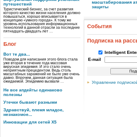
масштабирования ат
путешествий
защиты
Туристический бизнес, за счет развития
которого качество жизни населения должно
повышаться, хорошо вписывается в
концепцию «умного города». К тому же
уровень использования информационных
События
технологий в данной отрасли за последние
пятнадцать-двадцать лет …
Подписка на рас
Блог
Intelligent Ent
Вот те два...
E-mail
Поводом для написания этого блога стала
уже вторая в течение года массовая
вирусная эпидемия. И это стало очень
неприятным прецедентом. Ведь столь
масштабных заражений не было уже очень
давно. Впрочем, данная ситуация была
ожидаемой. Эпидемию вызвали …
Управление подписко
Не все апдейты одинаково
полезны
Утечки бывают разными
Здравствуй, племя младое,
незнакомое...
Инновации для сетей X5