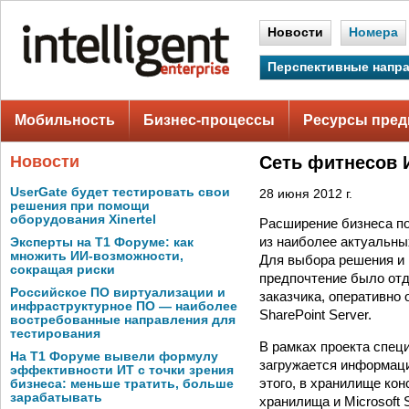
Новости
Номера
Перспективные напр
Мобильность
Бизнес-процессы
Ресурсы пред
Новости
Сеть фитнесов 
UserGate будет тестировать свои
28 июня 2012 г.
решения при помощи
оборудования Xinertel
Расширение бизнеса п
из наиболее актуальны
Эксперты на Т1 Форуме: как
множить ИИ-возможности,
Для выбора решения и 
сокращая риски
предпочтение было отд
Российское ПО виртуализации и
заказчика, оперативно
инфраструктурное ПО — наиболее
SharePoint Server.
востребованные направления для
тестирования
В рамках проекта спец
На Т1 Форуме вывели формулу
загружается информаци
эффективности ИТ с точки зрения
этого, в хранилище ко
бизнеса: меньше тратить, больше
зарабатывать
хранилища и Microsoft 