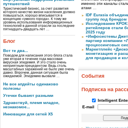
именно эти каналы стал
путешествий
атаки …
Туристический бизнес, за счет развития
которого качество жизни населения должно
IDF Eurasia объеди
повышаться, хорошо вписывается в
концепцию «умного города». К тому же
группу под брендом
уровень использования информационных
Исследование КРОК:
технологий в данной отрасли за последние
ритейлеров стали б
пятнадцать-двадцать лет …
2025 году
«Инфосистемы Дже
Блог
партнер компании «
процессинговых си
Маркетплейс «Диско
Вот те два...
монетизацию и рас
Поводом для написания этого блога стала
для продавцов и ко
уже вторая в течение года массовая
вирусная эпидемия. И это стало очень
неприятным прецедентом. Ведь столь
масштабных заражений не было уже очень
давно. Впрочем, данная ситуация была
События
ожидаемой. Эпидемию вызвали …
Не все апдейты одинаково
полезны
Подписка на рас
Утечки бывают разными
Intelligent Ent
Здравствуй, племя младое,
незнакомое...
E-mail
Инновации для сетей X5