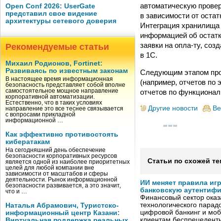
автоматическую провер
Open Conf 2026: UserGate
представил свое видение
в зависимости от остат
архитектуры сетевого доверия
Интеграция хранилища
информацией об остатк
заявки на опла-ту, соз
Рекомендуемые статьи
в 1С.
Михаил Родионов, Fortinet:
Развиваясь по известным законам
Следующим этапом прое
В настоящее время информационная
(например, отчетов по
безопасность представляет собой вполне
отчетов по функциональ
самостоятельное мощное направление
корпоративной автоматизации.
Естественно, что в таких условиях
Другие новости
Ве
направление это все теснее связывается
с вопросами прикладной
информационной …
Как эффективно противостоять
кибератакам
На сегодняшний день обеспечение
безопасности корпоративных ресурсов
Статьи по схожей те
является одной из наиболее приоритетных
целей для любой компании вне
зависимости от масштабов и сферы
деятельности. Рынок информационной
ИИ меняет правила иг
безопасности развивается, а это значит,
банковскую аутентиф
что и …
Финансовый сектор оказ
технологического парадо
Наталья Абрамович, Туристско-
цифровой банкинг и мо
информационный центр Казани:
клиентам беспрецедентн
Виртуальная поддержка реальных