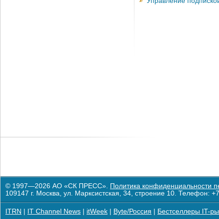
Управление подписко
© 1997—2026 АО «СК ПРЕСС».
Политика конфиденциальности п
109147 г. Москва, ул. Марксистская, 34, строение 10. Телефон: +7
ITRN
|
IT Channel News
|
itWeek
|
Byte/Россия
|
Бестселлеры IT-ры