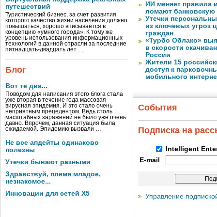
ИИ меняет правила 
путешествий
ломают банковскую
Туристический бизнес, за счет развития
Утечки персональны
которого качество жизни населения должно
из ключевых угроз 
повышаться, хорошо вписывается в
концепцию «умного города». К тому же
граждан
уровень использования информационных
«Турбо Облако» выя
технологий в данной отрасли за последние
в скорости скачива
пятнадцать-двадцать лет …
России
Жители 15 российск
Блог
доступ к парковочн
мобильного интерне
Вот те два...
Поводом для написания этого блога стала
уже вторая в течение года массовая
вирусная эпидемия. И это стало очень
События
неприятным прецедентом. Ведь столь
масштабных заражений не было уже очень
давно. Впрочем, данная ситуация была
Подписка на рас
ожидаемой. Эпидемию вызвали …
Не все апдейты одинаково
Intelligent Ent
полезны
E-mail
Утечки бывают разными
Здравствуй, племя младое,
незнакомое...
Инновации для сетей X5
Управление подписко