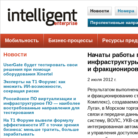
Новости
Номера
Перспективные напр
Мобильность
Бизнес-процессы
Ресурсы пред
Новости
Начаты работы 
инфраструктуры
UserGate будет тестировать свои
и фракциониров
решения при помощи
оборудования Xinertel
2 июля 2012 г.
Эксперты на Т1 Форуме: как
множить ИИ-возможности,
Результатом выполнени
сокращая риски
и фракционированию ст
Российское ПО виртуализации и
Комплекс), создавае
инфраструктурное ПО — наиболее
Луга», в Морском торго
востребованные направления для
тестирования
связи и передачи данн
систему, ВОЛС, УКВ-св
На Т1 Форуме вывели формулу
эффективности ИТ с точки зрения
интегрированная автом
бизнеса: меньше тратить, больше
и управления доступом
зарабатывать