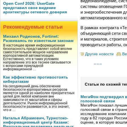
видеонаблюдение, сист
Open Conf 2026: UserGate
системы оповещения ГО
представил свое видение
и энергообеспечения д
архитектуры сетевого доверия
автоматизированного к
Рекомендуемые статьи
В рамках контракта «Т
объединяющей сети свя
Михаил Родионов, Fortinet:
и материалов, строите
Развиваясь по известным законам
проводиться работы, о
В настоящее время информационная
безопасность представляет собой вполне
самостоятельное мощное направление
Другие новости
Ве
корпоративной автоматизации.
Естественно, что в таких условиях
направление это все теснее связывается
с вопросами прикладной
информационной …
Как эффективно противостоять
кибератакам
Статьи по схожей те
На сегодняшний день обеспечение
безопасности корпоративных ресурсов
является одной из наиболее приоритетных
целей для любой компании вне
МегаФон подтвердил в
зависимости от масштабов и сферы
голосовой связи
деятельности. Рынок информационной
МегаФон показал лучшие
безопасности развивается, а это значит,
голосовой связи в стран
что и …
исследование компании
Наталья Абрамович, Туристско-
году в 82 городах Росси
информационный центр Казани:
оценке, в которую вошл
Виртуальная поддержка реальных