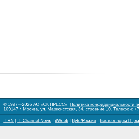
© 1997—2026 АО «СК ПРЕСС».
Политика конфиденциальности п
109147 г. Москва, ул. Марксистская, 34, строение 10. Телефон: +7
ITRN
|
IT Channel News
|
itWeek
|
Byte/Россия
|
Бестселлеры IT-ры