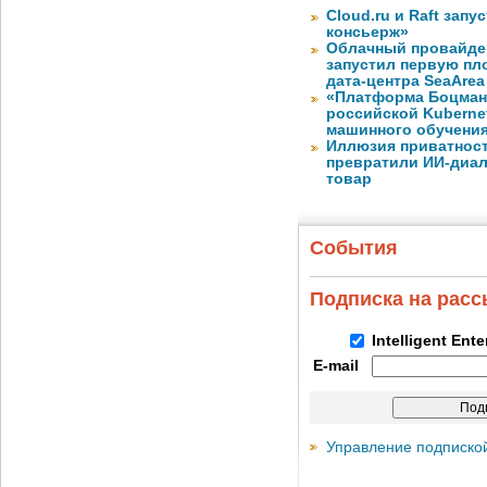
Cloud.ru и Raft запу
консьерж»
Облачный провайде
запустил первую пло
дата-центра SeaArea
«Платформа Боцман
российской Kuberne
машинного обучени
Иллюзия приватност
превратили ИИ-диал
товар
События
Подписка на рас
Intelligent Ent
E-mail
Управление подписко