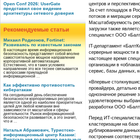
центров и перспективн
Open Conf 2026: UserGate
представил свое видение
За счет площадок в Ро
архитектуры сетевого доверия
потоков и миграции сер
Масштабируемость ресу
загрузки также являет
Рекомендуемые статьи
специалист ООО «Балт
Михаил Родионов, Fortinet:
Развиваясь по известным законам
IT-департамент «БалтК
В настоящее время информационная
серверные мощности в 
безопасность представляет собой вполне
настоящее время спец
самостоятельное мощное направление
корпоративной автоматизации.
организации в «облака
Естественно, что в таких условиях
направление это все теснее связывается
сервис, базы данных, к
с вопросами прикладной
информационной …
«Впервые столкнувшись
Как эффективно противостоять
провайдера, детально 
кибератакам
однозначное решение з
На сегодняшний день обеспечение
безопасности корпоративных ресурсов
удовлетворены выбран
является одной из наиболее приоритетных
разработки ООО «Балт
целей для любой компании вне
зависимости от масштабов и сферы
деятельности. Рынок информационной
Перед ИТ-специалистам
безопасности развивается, а это значит,
что и …
кластеризации на базе
дублированием данных.
Наталья Абрамович, Туристско-
информационный центр Казани:
построения соответст
Виртуальная поддержка реальных