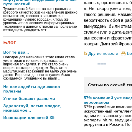
данных, организовать б
путешествий
д. Не говоря уже о то
Туристический бизнес, за счет развития
которого качество жизни населения должно
такого решения. Разме
повышаться, хорошо вписывается в
вероятность сбоя в ра
концепцию «умного города». К тому же
уровень использования информационных
вынуждены были отказат
технологий в данной отрасли за последние
пятнадцать-двадцать лет …
силами или в дата-цен
вынесении инфраструкт
Блог
говорит Дмитрий Фроло
Вот те два...
Другие новости
Ве
Поводом для написания этого блога стала
уже вторая в течение года массовая
вирусная эпидемия. И это стало очень
неприятным прецедентом. Ведь столь
масштабных заражений не было уже очень
давно. Впрочем, данная ситуация была
ожидаемой. Эпидемию вызвали …
Статьи по схожей те
Не все апдейты одинаково
полезны
57% компаний уже вне
Утечки бывают разными
персоналом
Здравствуй, племя младое,
37% российских компан
незнакомое...
искусственный интеллект
одним из главных успех
Инновации для сетей X5
эксперты hh.ru, ведуще
рекрутинга в России. П
…