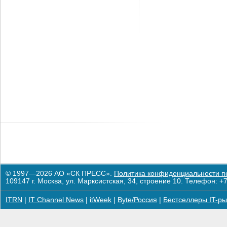
© 1997—2026 АО «СК ПРЕСС».
Политика конфиденциальности п
109147 г. Москва, ул. Марксистская, 34, строение 10. Телефон: +7
ITRN
|
IT Channel News
|
itWeek
|
Byte/Россия
|
Бестселлеры IT-ры