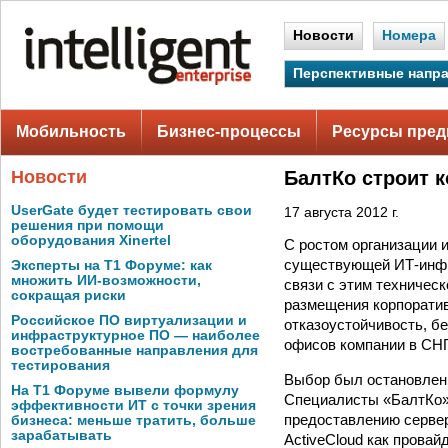
Новости
Номера
Перспективные напр
Мобильность
Бизнес-процессы
Ресурсы пред
Новости
БалтКо строит 
UserGate будет тестировать свои
17 августа 2012 г.
решения при помощи
оборудования Xinertel
С ростом организации 
существующей ИТ-инфра
Эксперты на Т1 Форуме: как
множить ИИ-возможности,
связи с этим техничес
сокращая риски
размещения корпорати
Российское ПО виртуализации и
отказоустойчивость, б
инфраструктурное ПО — наиболее
офисов компании в СНГ
востребованные направления для
тестирования
Выбор был остановлен н
На Т1 Форуме вывели формулу
Специалисты «БалтКо» 
эффективности ИТ с точки зрения
предоставлению серве
бизнеса: меньше тратить, больше
зарабатывать
ActiveCloud как прова