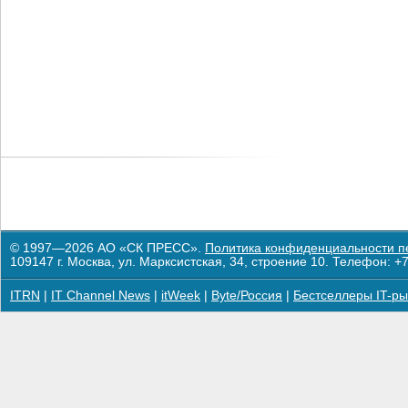
© 1997—2026 АО «СК ПРЕСС».
Политика конфиденциальности п
109147 г. Москва, ул. Марксистская, 34, строение 10. Телефон: +7
ITRN
|
IT Channel News
|
itWeek
|
Byte/Россия
|
Бестселлеры IT-ры