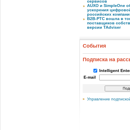
сервисов
AUXO и SimpleOne о
ускорения цифрово
российских компани
B2B-РТС вошла в то
поставщиков собст
версии TAdviser
События
Подписка на рас
Intelligent Ent
E-mail
Управление подписко