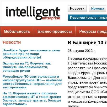
Новости
Номера
Перспективные напр
Мобильность
Бизнес-процессы
Ресурсы пред
Новости
В Башкирии 10 
UserGate будет тестировать свои
28 августа 2012 г.
решения при помощи
оборудования Xinertel
Перевод государственн
Правительства Российс
Эксперты на Т1 Форуме: как
множить ИИ-возможности,
распоряжение Правител
сокращая риски
координирующая роль 
Российское ПО виртуализации и
Башкортостан. Для вып
инфраструктурное ПО — наиболее
управлению проектами, 
востребованные направления для
представители Министе
тестирования
специалисты ООО «Сит
На Т1 Форуме вывели формулу
ответственных за пред
эффективности ИТ с точки зрения
бизнеса: меньше тратить, больше
и массовых коммуника
зарабатывать
группы.