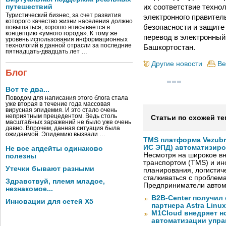
их соответствие техно
путешествий
Туристический бизнес, за счет развития
электронного правител
которого качество жизни населения должно
безопасности и защите
повышаться, хорошо вписывается в
концепцию «умного города». К тому же
перевод в электронный
уровень использования информационных
технологий в данной отрасли за последние
Башкортостан.
пятнадцать-двадцать лет …
Другие новости
Ве
Блог
Вот те два...
Поводом для написания этого блога стала
уже вторая в течение года массовая
вирусная эпидемия. И это стало очень
неприятным прецедентом. Ведь столь
Статьи по схожей те
масштабных заражений не было уже очень
давно. Впрочем, данная ситуация была
ожидаемой. Эпидемию вызвали …
TMS платформа Vezubr
ИС ЭПД) автоматизиро
Не все апдейты одинаково
Несмотря на широкое в
полезны
транспортом (TMS) и ин
Утечки бывают разными
планирования, логистич
сталкиваться с проблем
Здравствуй, племя младое,
Предприниматели автом
незнакомое...
B2B-Center получил 
Инновации для сетей X5
партнера Astra Linux
M1Cloud внедряет н
автоматизации упра