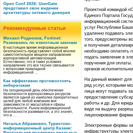
Open Conf 2026: UserGate
представил свое видение
Проектной командой «
архитектуры сетевого доверия
Единого Портала Госуда
информационной систе
услуг Республики Башк
Рекомендуемые статьи
удаленно подавать эле
Михаил Родионов, Fortinet:
того, предусмотрены в
Развиваясь по известным законам
и получения детализир
В настоящее время информационная
необходимо оплатить г
безопасность представляет собой вполне
самостоятельное мощное направление
подать заявление в эл
корпоративной автоматизации.
Естественно, что в таких условиях
поручения для оплаты.
направление это все теснее связывается
органов исполнительно
с вопросами прикладной
информационной …
На данный момент для 
Как эффективно противостоять
ряд услуг, которыми мо
кибератакам
лица могут подавать з
На сегодняшний день обеспечение
безопасности корпоративных ресурсов
предоставление субсид
является одной из наиболее приоритетных
целей для любой компании вне
работы и др. Для юрид
зависимости от масштабов и сферы
виде на выдачу разреш
деятельности. Рынок информационной
безопасности развивается, а это значит,
лицензирование фармац
что и …
Наталья Абрамович, Туристско-
Электронные формы зая
информационный центр Казани:
инфраструктуры электр
Виртуальная поддержка реальных