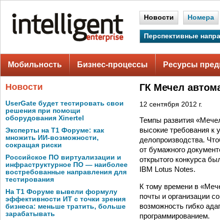
Новости
Номера
Перспективные напр
Мобильность
Бизнес-процессы
Ресурсы пред
Новости
ГК Мечел автом
UserGate будет тестировать свои
12 сентября 2012 г.
решения при помощи
оборудования Xinertel
Темпы развития «Мечел
высокие требования к 
Эксперты на Т1 Форуме: как
множить ИИ-возможности,
делопроизводства. Что
сокращая риски
от бумажного документ
Российское ПО виртуализации и
открытого конкурса бы
инфраструктурное ПО — наиболее
IBM Lotus Notes.
востребованные направления для
тестирования
К тому времени в «Меч
На Т1 Форуме вывели формулу
почты и организации с
эффективности ИТ с точки зрения
возможность гибко ада
бизнеса: меньше тратить, больше
зарабатывать
программированием.