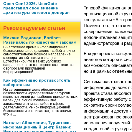
Open Conf 2026: UserGate
Типовой функционал в
представил свое видение
архитектуры сетевого доверия
организационной струк
консультанты «Астерос
Помимо того, что в ко
Рекомендуемые статьи
совершаемые пользова
дополнительная защита
Михаил Родионов, Fortinet:
Развиваясь по известным законам
администраторов и раз
В настоящее время информационная
безопасность представляет собой вполне
В ходе проекта консу
самостоятельное мощное направление
корпоративной автоматизации.
аналогов которой в си
Естественно, что в таких условиях
возможность описывать
направление это все теснее связывается
с вопросами прикладной
но и в рамках отдельн
информационной …
Как эффективно противостоять
Система охватывает по
кибератакам
информацию до всех по
На сегодняшний день обеспечение
проекта стала абсолют
безопасности корпоративных ресурсов
является одной из наиболее приоритетных
эффективную работу с
целей для любой компании вне
зависимости от масштабов и сферы
сократить сроки согла
деятельности. Рынок информационной
информации и доступ к
безопасности развивается, а это значит,
что и …
централизованное опов
исполнения поручений.
Наталья Абрамович, Туристско-
информационный центр Казани:
холдинговой структуры
Виртуальная поддержка реальных