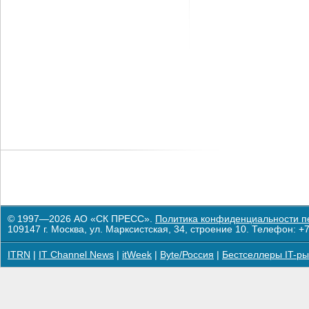
© 1997—2026 АО «СК ПРЕСС».
Политика конфиденциальности п
109147 г. Москва, ул. Марксистская, 34, строение 10. Телефон: +7
ITRN
|
IT Channel News
|
itWeek
|
Byte/Россия
|
Бестселлеры IT-ры