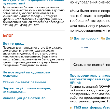
но и управления бизне
путешествий
Туристический бизнес, за счет развития
«Нам было важно сохра
которого качество жизни населения должно
повышаться, хорошо вписывается в
часто бывает в подобн
концепцию «умного города». К тому же
уровень использования информационных
требований, которые н
технологий в данной отрасли за последние
шли навстречу и реал
пятнадцать-двадцать лет …
по информационным те
Блог
Другие новости
Ве
Вот те два...
Поводом для написания этого блога стала
уже вторая в течение года массовая
вирусная эпидемия. И это стало очень
неприятным прецедентом. Ведь столь
масштабных заражений не было уже очень
давно. Впрочем, данная ситуация была
Статьи по схожей те
ожидаемой. Эпидемию вызвали …
Не все апдейты одинаково
Производитель упако
полезны
автоматизировал кад
Утечки бывают разными
HRlink
Группа компаний NOVAR
Здравствуй, племя младое,
от бумаги в кадровом д
незнакомое...
электронный формат бол
рабочих производствен
Инновации для сетей X5
иностранных граждан. П
TMS платформа Vezu