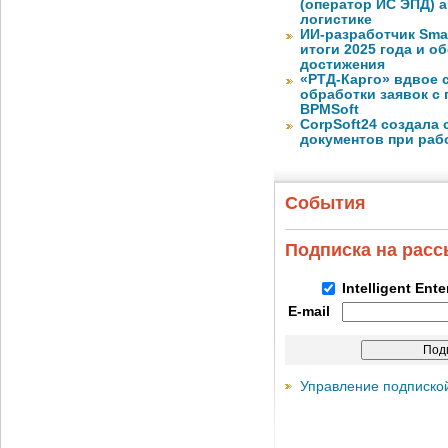
(оператор ИС ЭПД) 
логистике
ИИ-разработчик Sma
итоги 2025 года и 
достижения
«РТД-Карго» вдвое 
обработки заявок с
BPMSoft
CorpSoft24 создала
документов при раб
События
Подписка на рас
Intelligent Ent
E-mail
Управление подписко