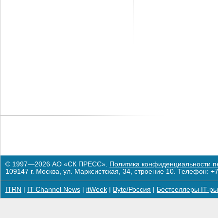
© 1997—2026 АО «СК ПРЕСС».
Политика конфиденциальности п
109147 г. Москва, ул. Марксистская, 34, строение 10. Телефон: +7
ITRN
|
IT Channel News
|
itWeek
|
Byte/Россия
|
Бестселлеры IT-ры