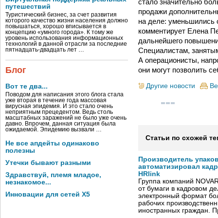
стало значительно бол
путешествий
продажи дополнительны
Туристический бизнес, за счет развития
на деле: уменьшились 
которого качество жизни населения должно
повышаться, хорошо вписывается в
комментирует Елена Пе
концепцию «умного города». К тому же
уровень использования информационных
дальнейшего повышени
технологий в данной отрасли за последние
Специалистам, занятым
пятнадцать-двадцать лет …
А операционисты, напр
Блог
они могут позволить с
Другие новости
Ве
Вот те два...
Поводом для написания этого блога стала
уже вторая в течение года массовая
вирусная эпидемия. И это стало очень
неприятным прецедентом. Ведь столь
масштабных заражений не было уже очень
давно. Впрочем, данная ситуация была
ожидаемой. Эпидемию вызвали …
Статьи по схожей те
Не все апдейты одинаково
полезны
Производитель упако
Утечки бывают разными
автоматизировал кад
HRlink
Здравствуй, племя младое,
Группа компаний NOVAR
незнакомое...
от бумаги в кадровом д
Инновации для сетей X5
электронный формат бол
рабочих производствен
иностранных граждан. П