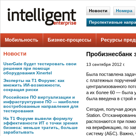
Новости
Номера
Перспективные напр
Мобильность
Бизнес-процессы
Ресурсы пред
Новости
Пробизнесбанк 
UserGate будет тестировать свои
13 сентября 2012 г.
решения при помощи
оборудования Xinertel
Была поставлена зада
с платежных поручений
Эксперты на Т1 Форуме: как
множить ИИ-возможности,
централизованного пот
сокращая риски
а их более 60 — была 
Российское ПО виртуализации и
была введена в строй 
инфраструктурное ПО — наиболее
востребованные направления для
Сегодня, получая доку
тестирования
Station. Отсканирован
На Т1 Форуме вывели формулу
распознаются при помо
эффективности ИТ с точки зрения
на верификацию, по за
бизнеса: меньше тратить, больше
зарабатывать
систему (АБС). Важно,