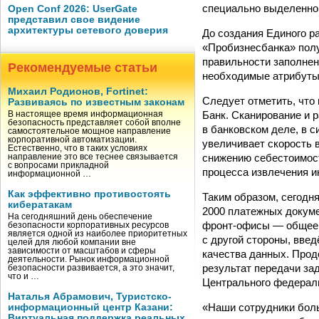
специально выделенной
Open Conf 2026: UserGate
представил свое видение
архитектуры сетевого доверия
До создания Единого р
«Пробизнесбанка» полу
правильности заполнен
Рекомендуемые статьи
необходимые атрибуты.
Михаил Родионов, Fortinet:
Следует отметить, что
Развиваясь по известным законам
Банк. Сканирование и 
В настоящее время информационная
безопасность представляет собой вполне
в банковском деле, в 
самостоятельное мощное направление
корпоративной автоматизации.
увеличивает скорость 
Естественно, что в таких условиях
снижению себестоимости
направление это все теснее связывается
с вопросами прикладной
процесса извлечения и
информационной …
Как эффективно противостоять
Таким образом, сегодн
кибератакам
2000 платежных докуме
На сегодняшний день обеспечение
фронт-офисы — общее в
безопасности корпоративных ресурсов
является одной из наиболее приоритетных
с другой стороны, вве
целей для любой компании вне
зависимости от масштабов и сферы
качества данных. Прод
деятельности. Рынок информационной
результат передачи за
безопасности развивается, а это значит,
что и …
Центрального федераль
Наталья Абрамович, Туристско-
«Наши сотрудники боль
информационный центр Казани:
Виртуальная поддержка реальных