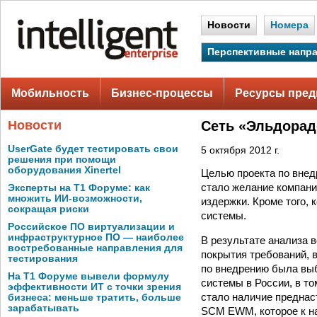
Новости
Номера
Перспективные напр
Мобильность
Бизнес-процессы
Ресурсы пред
Новости
Сеть «Эльдорад
UserGate будет тестировать свои
5 октября 2012 г.
решения при помощи
оборудования Xinertel
Целью проекта по вне
стало желание компани
Эксперты на Т1 Форуме: как
множить ИИ-возможности,
издержки. Кроме того,
сокращая риски
системы.
Российское ПО виртуализации и
инфраструктурное ПО — наиболее
В результате анализа 
востребованные направления для
покрытия требований, 
тестирования
по внедрению была выб
На Т1 Форуме вывели формулу
системы в России, в т
эффективности ИТ с точки зрения
стало наличие преднас
бизнеса: меньше тратить, больше
зарабатывать
SCM EWM, которое к н