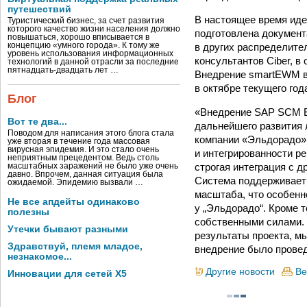
путешествий
В настоящее время иде
Туристический бизнес, за счет развития
которого качество жизни населения должно
подготовлена документ
повышаться, хорошо вписывается в
в других распределит
концепцию «умного города». К тому же
уровень использования информационных
консультантов Ciber, в
технологий в данной отрасли за последние
пятнадцать-двадцать лет …
Внедрение smartEWM в
в октябре текущего год
Блог
«Внедрение SAP SCM EW
Вот те два...
дальнейшего развития 
Поводом для написания этого блога стала
компании «Эльдорадо»
уже вторая в течение года массовая
вирусная эпидемия. И это стало очень
и интегрированности 
неприятным прецедентом. Ведь столь
строгая интеграция с 
масштабных заражений не было уже очень
давно. Впрочем, данная ситуация была
Система поддерживает 
ожидаемой. Эпидемию вызвали …
масштаба, что особенно
Не все апдейты одинаково
у „Эльдорадо“. Кроме 
полезны
собственными силами. 
Утечки бывают разными
результаты проекта, м
Здравствуй, племя младое,
внедрение было провед
незнакомое...
Другие новости
Ве
Инновации для сетей X5