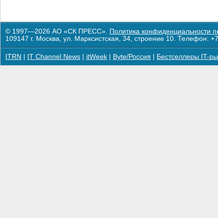
© 1997—2026 АО «СК ПРЕСС».
Политика конфиденциальности п
109147 г. Москва, ул. Марксистская, 34, строение 10. Телефон: +7
ITRN
|
IT Channel News
|
itWeek
|
Byte/Россия
|
Бестселлеры IT-ры