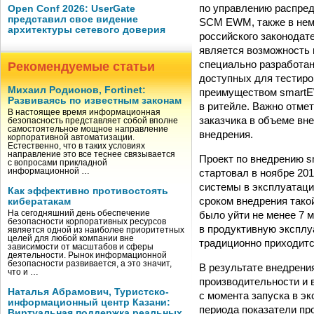
по управлению распре
Open Conf 2026: UserGate
представил свое видение
SCM EWM, также в нем
архитектуры сетевого доверия
российского законодат
является возможность
специально разработан
Рекомендуемые статьи
доступных для тестиро
Михаил Родионов, Fortinet:
преимуществом smartEW
Развиваясь по известным законам
в ритейле. Важно отме
В настоящее время информационная
заказчика в объеме вн
безопасность представляет собой вполне
самостоятельное мощное направление
внедрения.
корпоративной автоматизации.
Естественно, что в таких условиях
направление это все теснее связывается
Проект по внедрению 
с вопросами прикладной
стартовал в ноябре 201
информационной …
системы в эксплуатаци
Как эффективно противостоять
сроком внедрения тако
кибератакам
было уйти не менее 7 
На сегодняшний день обеспечение
безопасности корпоративных ресурсов
в продуктивную эксплу
является одной из наиболее приоритетных
целей для любой компании вне
традиционно приходитс
зависимости от масштабов и сферы
деятельности. Рынок информационной
безопасности развивается, а это значит,
В результате внедрени
что и …
производительности и 
Наталья Абрамович, Туристско-
с момента запуска в э
информационный центр Казани:
периода показатели пр
Виртуальная поддержка реальных