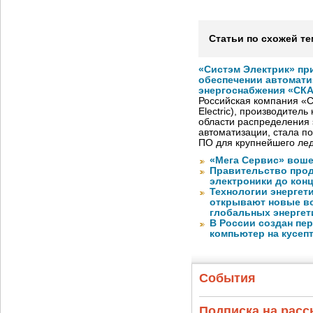
Статьи по схожей те
«Систэм Электрик» пр
обеспечении автомати
энергоснабжения «СК
Российская компания «С
Electric), производител
области распределения 
автоматизации, стала п
ПО для крупнейшего лед
«Мега Сервис» воше
Правительство про
электроники до конц
Технологии энергет
открывают новые в
глобальных энергет
В России создан пе
компьютер на кусеп
События
Подписка на рас