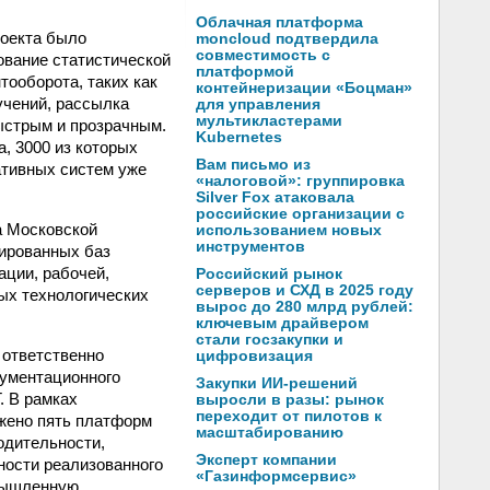
Облачная платформа
роекта было
moncloud подтвердила
совместимость с
ование статистической
платформой
тооборота, таких как
контейнеризации «Боцман»
учений, рассылка
для управления
мультикластерами
ыстрым и прозрачным.
Kubernetes
, 3000 из которых
Вам письмо из
ативных систем уже
«налоговой»: группировка
Silver Fox атаковала
российские организации с
а Московской
использованием новых
инструментов
ированных баз
ции, рабочей,
Российский рынок
серверов и СХД в 2025 году
ных технологических
вырос до 280 млрд рублей:
ключевым драйвером
стали госзакупки и
 ответственно
цифровизация
кументационного
Закупки ИИ-решений
. В рамках
выросли в разы: рынок
переходит от пилотов к
жено пять платформ
масштабированию
одительности,
Эксперт компании
ности реализованного
«Газинформсервис»
омышленную