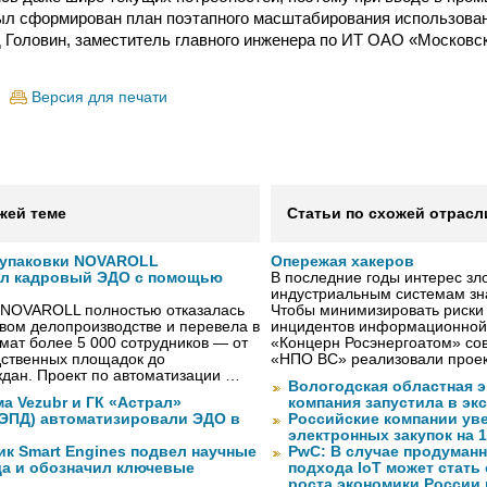
ыл сформирован план поэтапного масштабирования использова
 Головин, заместитель главного инженера по ИТ ОАО «Московс
Версия для печати
жей теме
Статьи по схожей отрасл
 упаковки NOVAROLL
Опережая хакеров
ал кадровый ЭДО с помощью
В последние годы интерес з
индустриальным системам зн
 NOVAROLL полностью отказалась
Чтобы минимизировать риски
овом делопроизводстве и перевела в
инцидентов информационной
ат более 5 000 сотрудников — от
«Концерн Росэнергоатом» со
дственных площадок до
«НПО ВС» реализовали прое
дан. Проект по автоматизации …
Вологодская областная э
а Vezubr и ГК «Астрал»
компания запустила в э
 ЭПД) автоматизировали ЭДО в
Российские компании ув
электронных закупок на 
ик Smart Engines подвел научные
PwC: В случае продуманн
да и обозначил ключевые
подхода IoT может стать
роста экономики России