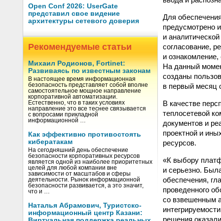
Open Conf 2026: UserGate
представил свое видение
Для обеспечения
архитектуры сетевого доверия
предусмотрено и
и аналитической
Рекомендуемые статьи
согласование, р
и ознакомление,
Михаил Родионов, Fortinet:
На данный момен
Развиваясь по известным законам
созданы пользов
В настоящее время информационная
в первый месяц 
безопасность представляет собой вполне
самостоятельное мощное направление
корпоративной автоматизации.
В качестве перс
Естественно, что в таких условиях
направление это все теснее связывается
теплосетевой ко
с вопросами прикладной
информационной …
документов и ре
проектной и ины
Как эффективно противостоять
кибератакам
ресурсов.
На сегодняшний день обеспечение
безопасности корпоративных ресурсов
«К выбору плат
является одной из наиболее приоритетных
целей для любой компании вне
и серьезно. Был
зависимости от масштабов и сферы
обеспечения, гл
деятельности. Рынок информационной
безопасности развивается, а это значит,
проведенного об
что и …
со взвешенным а
Наталья Абрамович, Туристско-
интегрируемости
информационный центр Казани:
решения оказали
Виртуальная поддержка реальных