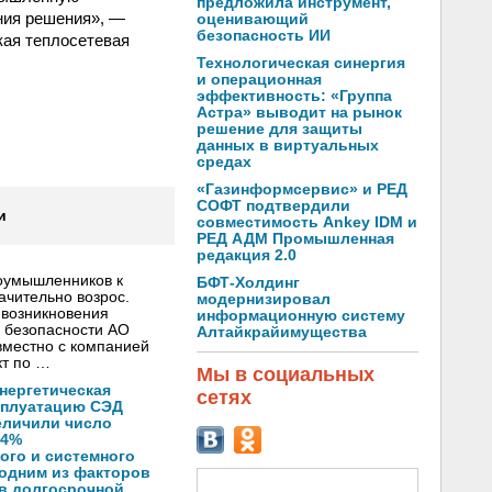
предложила инструмент,
ния решения», —
оценивающий
безопасность ИИ
кая теплосетевая
Технологическая синергия
и операционная
эффективность: «Группа
Астра» выводит на рынок
решение для защиты
данных в виртуальных
средах
«Газинформсервис» и РЕД
СОФТ подтвердили
и
совместимость Ankey IDM и
РЕД АДМ Промышленная
редакция 2.0
лоумышленников к
БФТ-Холдинг
ачительно возрос.
модернизировал
 возникновения
информационную систему
 безопасности АО
Алтайкрайимущества
вместно с компанией
кт по …
Мы в социальных
нергетическая
сетях
ксплуатацию СЭД
еличили число
14%
ого и системного
 одним из факторов
 в долгосрочной