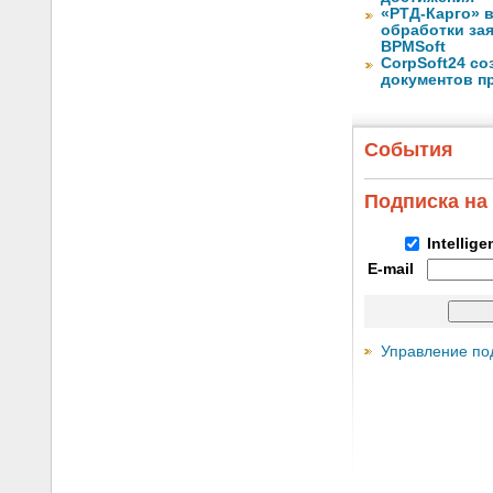
«РТД-Карго» 
обработки за
BPMSoft
CorpSoft24 с
документов п
События
Подписка на
Intellig
E-mail
Управление по