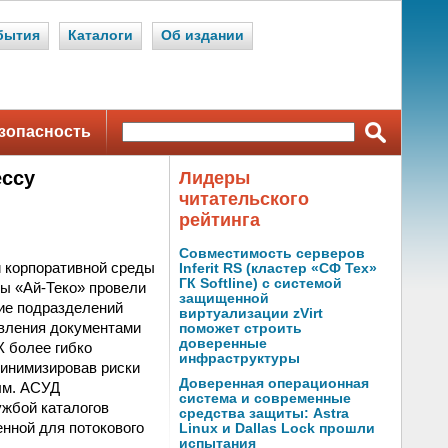
бытия
Каталоги
Об издании
зопасность
ессу
Лидеры
читательского
рейтинга
Совместимость серверов
 корпоративной среды
Inferit RS (кластер «СФ Тех»
ГК Softline) с системой
ы «Ай-Теко» провели
защищенной
ие подразделений
виртуализации zVirt
авления документами
поможет строить
доверенные
 более гибко
инфраструктуры
минимизировав риски
Доверенная операционная
ым. АСУД
система и современные
ужбой каталогов
средства защиты: Astra
енной для потокового
Linux и Dallas Lock прошли
испытания