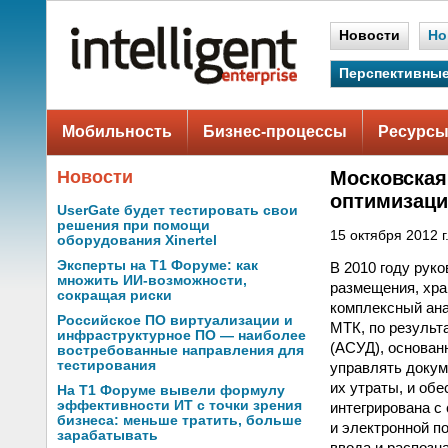
Новости
Но
Перспективные
Мобильность
Бизнес-процессы
Ресурсы
Новости
Московская
оптимизаци
UserGate будет тестировать свои
решения при помощи
15 октября 2012 г
оборудования Xinertel
Эксперты на Т1 Форуме: как
В 2010 году рук
множить ИИ-возможности,
размещения, хра
сокращая риски
комплексный ан
Российское ПО виртуализации и
МТК, по результ
инфраструктурное ПО — наиболее
(АСУД), основан
востребованные направления для
тестирования
управлять докум
их утраты, и об
На Т1 Форуме вывели формулу
эффективности ИТ с точки зрения
интегрирована с
бизнеса: меньше тратить, больше
и электронной п
зарабатывать
ввода и распозн