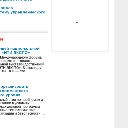
ровала
тему управленческого
жи
ущей национальной
и «НТИ ЭКСПО»
V Международного форума
нопром» состоялась
ьной выставки достижений
«НТИ ЭКСПО». В этом году
И ЭКСПО» — это …
 организовать
я совместного
го уровня
глый стол по проблемам и
зации в условиях
мках деловой программы
вные технологические
тизации и безопасности …