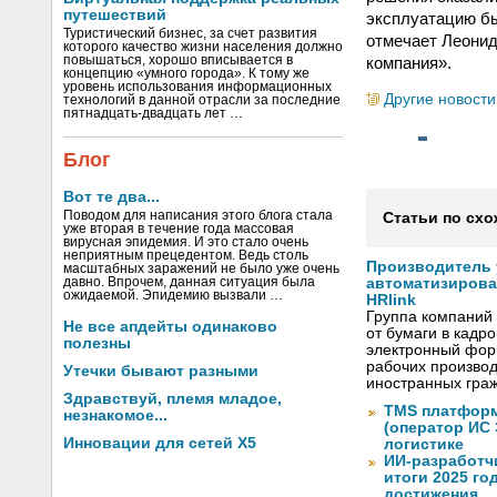
путешествий
эксплуатацию б
Туристический бизнес, за счет развития
отмечает Леонид
которого качество жизни населения должно
компания».
повышаться, хорошо вписывается в
концепцию «умного города». К тому же
уровень использования информационных
Другие новости
технологий в данной отрасли за последние
пятнадцать-двадцать лет …
Блог
Вот те два...
Поводом для написания этого блога стала
Статьи по схо
уже вторая в течение года массовая
вирусная эпидемия. И это стало очень
неприятным прецедентом. Ведь столь
Производитель
масштабных заражений не было уже очень
давно. Впрочем, данная ситуация была
автоматизиров
ожидаемой. Эпидемию вызвали …
HRlink
Группа компаний
Не все апдейты одинаково
от бумаги в кадр
полезны
электронный форм
рабочих произво
Утечки бывают разными
иностранных граж
Здравствуй, племя младое,
TMS платформ
незнакомое...
(оператор ИС
Инновации для сетей X5
логистике
ИИ-разработч
итоги 2025 го
достижения