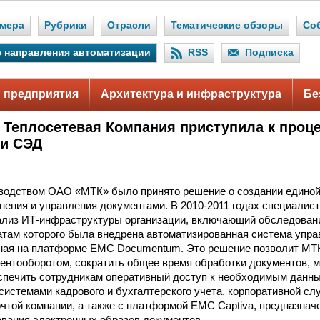
мера
Рубрики
Отрасли
Тематические обзоры
Со
 направления автоматизации
RSS
Подписка
 предприятия
Архитектура и инфраструктура
Бе
 Теплосетевая Компания приступила к проц
и СЭД
.
оводством ОАО «МТК» было принято решение о создании единой
нения и управления документами. В
2010-2011
годах специалист
ализ ИТ-инфраструктуры организации, включающий обследован
атам которого была внедрена автоматизированная система упр
ная на платформе EMC Documentum. Это решение позволит МТК
ентооборотом, сократить общее время обработки документов, 
еспечить сотрудникам оперативный доступ к необходимым данн
 системами кадрового и бухгалтерского учета, корпоративной сл
очтой компании, а также с платформой EMC Captiva, предназнач
авания электронных образов документов.