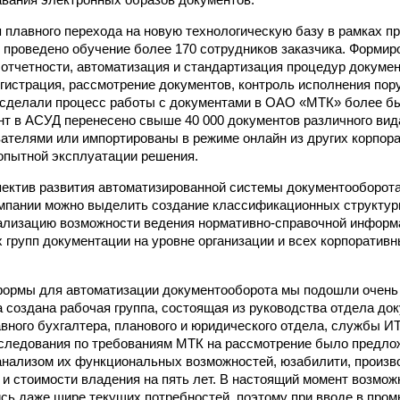
 плавного перехода на новую технологическую базу в рамках п
 проведено обучение более 170 сотрудников заказчика. Формир
 отчетности, автоматизация и стандартизация процедур докумен
егистрация, рассмотрение документов, контроль исполнения пор
 сделали процесс работы с документами в ОАО «МТК» более б
т в АСУД перенесено свыше 40 000 документов различного вида
ателями или импортированы в режиме онлайн из других корпор
опытной эксплуатации решения.
пектив развития автоматизированной системы документооборот
мпании можно выделить создание классификационных структур
ализацию возможности ведения нормативно-справочной информа
х групп документации на уровне организации и всех корпоратив
формы для автоматизации документооборота мы подошли очень
а создана рабочая группа, состоящая из руководства отдела до
авного бухгалтера, планового и юридического отдела, службы ИТ
следования по требованиям МТК на рассмотрение было предло
нализом их функциональных возможностей, юзабилити, произв
 и стоимости владения на пять лет. В настоящий момент возмож
сь даже шире текущих потребностей, поэтому при вводе в пр