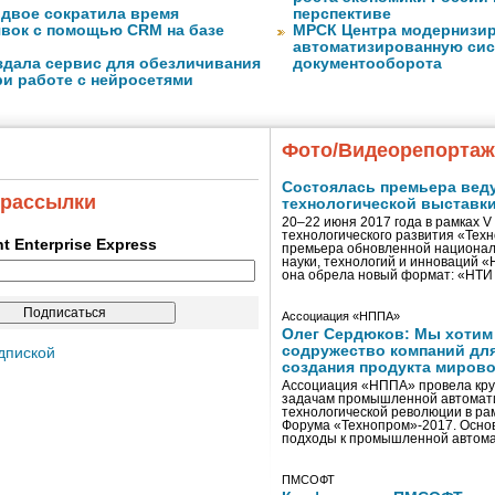
вдвое сократила время
перспективе
явок с помощью CRM на базе
МРСК Центра модернизи
автоматизированную сис
оздала сервис для обезличивания
документооборота
ри работе с нейросетями
Фото/Видеорепорта
Состоялась премьера вед
 рассылки
технологической выставк
20–22 июня 2017 года в рамках 
технологического развития «Тех
ent Enterprise Express
премьера обновленной национал
науки, технологий и инноваций 
она обрела новый формат: «НТ
Ассоциация «НППА»
Олег Сердюков: Мы хотим
содружество компаний дл
дпиской
создания продукта мирово
Ассоциация «НППА» провела кру
задачам промышленной автомати
технологической революции в ра
Форума «Технопром»-2017. Осно
подходы к промышленной автома
ПМСОФТ