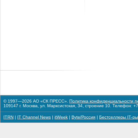
© 1997—2026 АО «СК ПРЕСС».
Политика конфиденциальности п
109147 г. Москва, ул. Марксистская, 34, строение 10. Телефон: +7
ITRN
|
IT Channel News
|
itWeek
|
Byte/Россия
|
Бестселлеры IT-ры