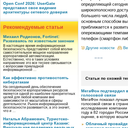
Open Conf 2026: UserGate
определяющей сегодня 
представил свое видение
широкополосного досту
архитектуры сетевого доверия
большего числа людей,
основным способом вых
Рекомендуемые статьи
приближается к развит
опережающими темпами.
Михаил Родионов, Fortinet:
телефон (смартфон либ
Развиваясь по известным законам
В настоящее время информационная
Другие новости
Ве
безопасность представляет собой вполне
самостоятельное мощное направление
корпоративной автоматизации.
Естественно, что в таких условиях
направление это все теснее связывается
с вопросами прикладной
информационной …
Как эффективно противостоять
Статьи по схожей те
кибератакам
На сегодняшний день обеспечение
безопасности корпоративных ресурсов
МегаФон подтвердил в
является одной из наиболее приоритетных
голосовой связи
целей для любой компании вне
МегаФон показал лучшие
зависимости от масштабов и сферы
голосовой связи в стран
деятельности. Рынок информационной
безопасности развивается, а это значит,
исследование компании
что и …
году в 82 городах Росси
оценке, в которую вошл
Наталья Абрамович, Туристско-
информационный центр Казани:
Облачный провайде
Виртуальная поддержка реальных