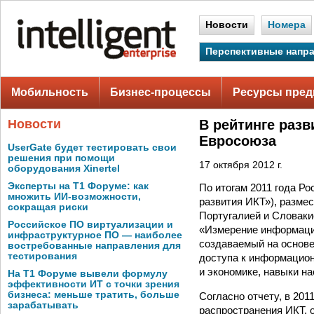
Новости
Номера
Перспективные напр
Мобильность
Бизнес-процессы
Ресурсы пред
Новости
В рейтинге раз
Евросоюза
UserGate будет тестировать свои
решения при помощи
17 октября 2012 г.
оборудования Xinertel
Эксперты на Т1 Форуме: как
По итогам 2011 года Ро
множить ИИ-возможности,
развития ИКТ»), разме
сокращая риски
Португалией и Словаки
Российское ПО виртуализации и
«Измерение информацио
инфраструктурное ПО — наиболее
создаваемый на основе 
востребованные направления для
тестирования
доступа к информацион
и экономике, навыки н
На Т1 Форуме вывели формулу
эффективности ИТ с точки зрения
бизнеса: меньше тратить, больше
Согласно отчету, в 20
зарабатывать
распространения ИКТ, 