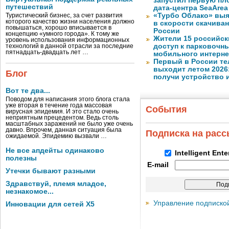
запустил первую пло
путешествий
дата-центра SeaArea
«Турбо Облако» выя
Туристический бизнес, за счет развития
которого качество жизни населения должно
в скорости скачива
повышаться, хорошо вписывается в
России
концепцию «умного города». К тому же
Жители 15 российск
уровень использования информационных
доступ к парковочн
технологий в данной отрасли за последние
пятнадцать-двадцать лет …
мобильного интерне
Первый в России те
выходит летом 2026
Блог
получи устройство 
Вот те два...
Поводом для написания этого блога стала
уже вторая в течение года массовая
События
вирусная эпидемия. И это стало очень
неприятным прецедентом. Ведь столь
масштабных заражений не было уже очень
давно. Впрочем, данная ситуация была
Подписка на рас
ожидаемой. Эпидемию вызвали …
Не все апдейты одинаково
Intelligent Ent
полезны
E-mail
Утечки бывают разными
Здравствуй, племя младое,
незнакомое...
Управление подписко
Инновации для сетей X5