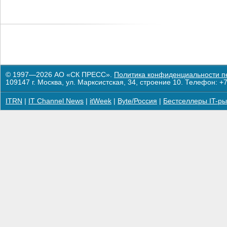
© 1997—2026 АО «СК ПРЕСС».
Политика конфиденциальности п
109147 г. Москва, ул. Марксистская, 34, строение 10. Телефон: +7
ITRN
|
IT Channel News
|
itWeek
|
Byte/Россия
|
Бестселлеры IT-ры