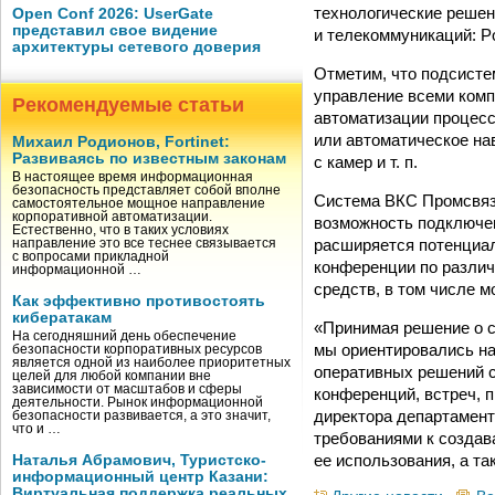
технологические решен
Open Conf 2026: UserGate
представил свое видение
и телекоммуникаций: Po
архитектуры сетевого доверия
Отметим, что подсисте
управление всеми комп
Рекомендуемые статьи
автоматизации процесс
или автоматическое на
Михаил Родионов, Fortinet:
Развиваясь по известным законам
с камер и т. п.
В настоящее время информационная
безопасность представляет собой вполне
Система ВКС Промсвяз
самостоятельное мощное направление
корпоративной автоматизации.
возможность подключен
Естественно, что в таких условиях
расширяется потенциал
направление это все теснее связывается
с вопросами прикладной
конференции по различ
информационной …
средств, в том числе 
Как эффективно противостоять
кибератакам
«Принимая решение о 
На сегодняшний день обеспечение
мы ориентировались на
безопасности корпоративных ресурсов
является одной из наиболее приоритетных
оперативных решений с
целей для любой компании вне
зависимости от масштабов и сферы
конференций, встреч, 
деятельности. Рынок информационной
директора департамен
безопасности развивается, а это значит,
что и …
требованиями к создав
ее использования, а т
Наталья Абрамович, Туристско-
информационный центр Казани:
Виртуальная поддержка реальных