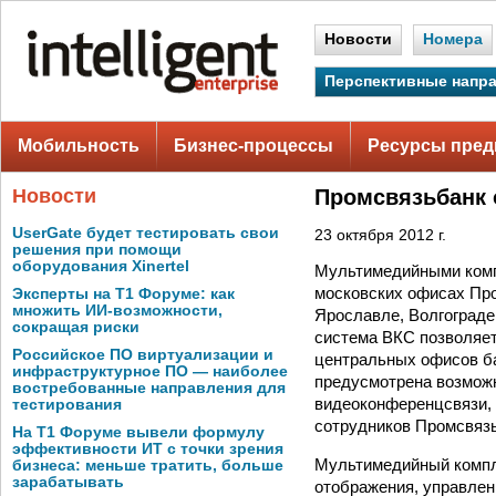
Новости
Номера
Перспективные напр
Мобильность
Бизнес-процессы
Ресурсы пред
Новости
Промсвязьбанк
UserGate будет тестировать свои
23 октября 2012 г.
решения при помощи
оборудования Xinertel
Мультимедийными комп
московских офисах Про
Эксперты на Т1 Форуме: как
множить ИИ-возможности,
Ярославле, Волгограде
сокращая риски
система ВКС позволяет
Российское ПО виртуализации и
центральных офисов ба
инфраструктурное ПО — наиболее
предусмотрена возмож
востребованные направления для
видеоконференцсвязи, 
тестирования
сотрудников Промсвязь
На Т1 Форуме вывели формулу
эффективности ИТ с точки зрения
Мультимедийный компл
бизнеса: меньше тратить, больше
зарабатывать
отображения, управлен