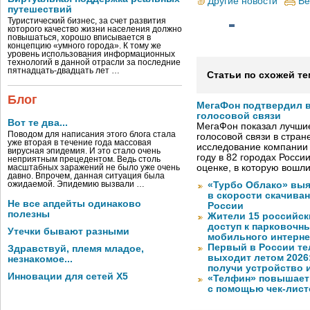
Другие новости
Ве
путешествий
Туристический бизнес, за счет развития
которого качество жизни населения должно
повышаться, хорошо вписывается в
концепцию «умного города». К тому же
уровень использования информационных
технологий в данной отрасли за последние
пятнадцать-двадцать лет …
Статьи по схожей те
Блог
МегаФон подтвердил в
голосовой связи
Вот те два...
МегаФон показал лучшие
Поводом для написания этого блога стала
голосовой связи в стран
уже вторая в течение года массовая
исследование компании
вирусная эпидемия. И это стало очень
году в 82 городах Росси
неприятным прецедентом. Ведь столь
оценке, в которую вошл
масштабных заражений не было уже очень
давно. Впрочем, данная ситуация была
ожидаемой. Эпидемию вызвали …
«Турбо Облако» выя
в скорости скачива
Не все апдейты одинаково
России
полезны
Жители 15 российск
доступ к парковочн
Утечки бывают разными
мобильного интерне
Первый в России те
Здравствуй, племя младое,
выходит летом 2026
незнакомое...
получи устройство 
Инновации для сетей X5
«Телфин» повышает 
с помощью чек-лист